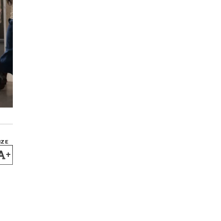
IZE
+