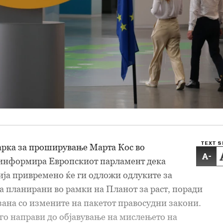
TEXT S
арка за проширување Марта Кос во
-
 информира Европскиот парламент дека
ја привремено ќе ги одложи одлуките за
а планирани во рамки на Планот за раст, поради
ана со измените на пакетот правосудни закони.
 го направи до објавување на мислењето на