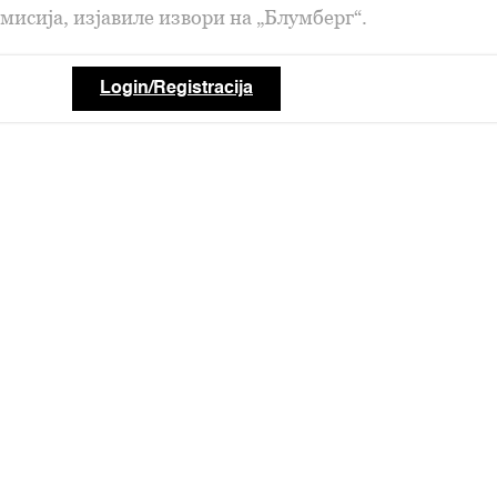
мисија, изјавиле извори на „Блумберг“.
Login/Registracija