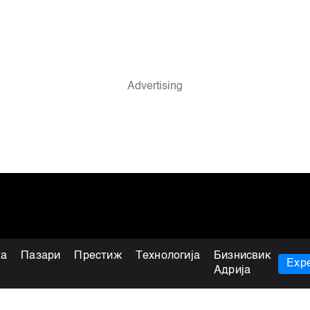
ка
Пазари
Престиж
Технологија
Бизнисвик
Expe
Адрија