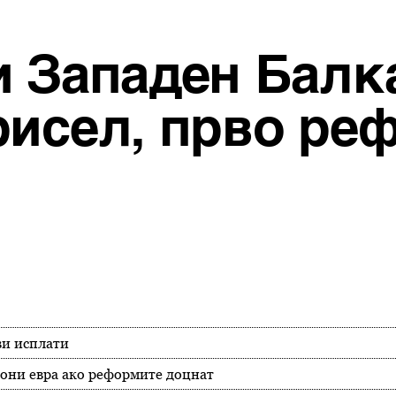
и Западен Балк
рисел, прво ре
ви исплати
иони евра ако реформите доцнат