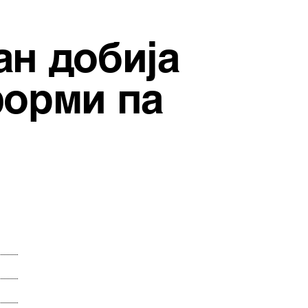
ан добија
форми па