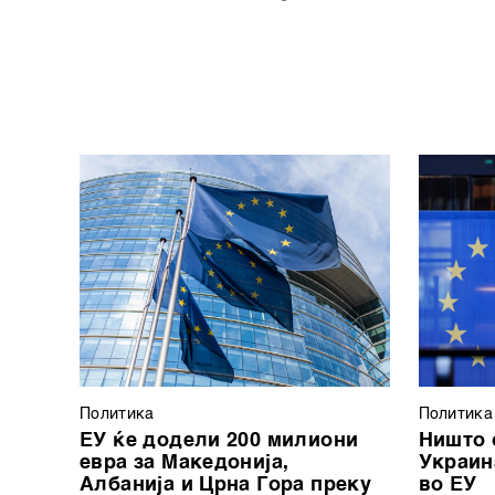
Политика
Политика
ЕУ ќе додели 200 милиони
Ништо 
евра за Македонија,
Украин
Албанија и Црна Гора преку
во ЕУ