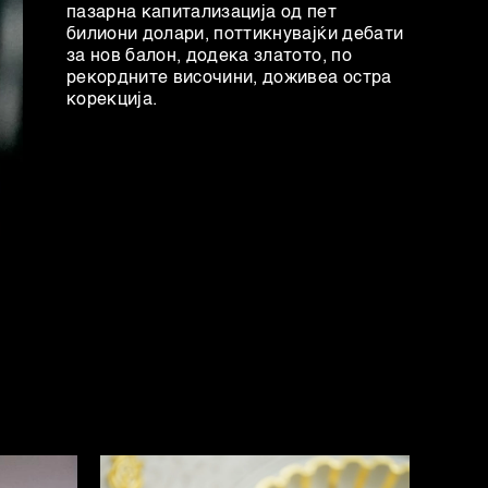
пазарна капитализација од пет
билиони долари, поттикнувајќи дебати
за нов балон, додека златото, по
рекордните височини, доживеа остра
корекција.