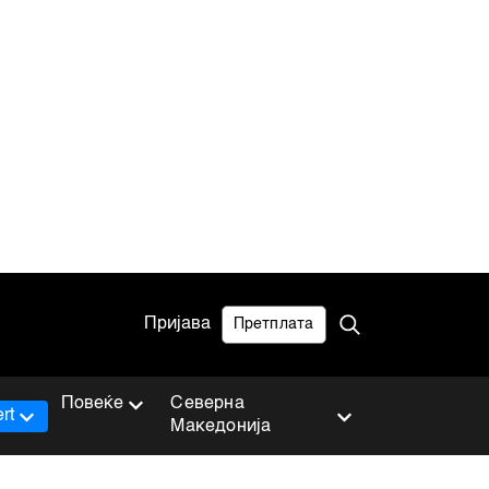
Пријава
Претплата
Повеќе
Северна
rt
Македонија