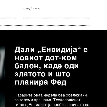
пред 3 часа
Дали „Енвидија“ е
новиот дот-ком
балон, каде оди
златото и што
планира Фед
Пазарите оваа недела беа обележани
со големи прашања. Технолошкиот
гигант „Енвидија“ ја проби границата на