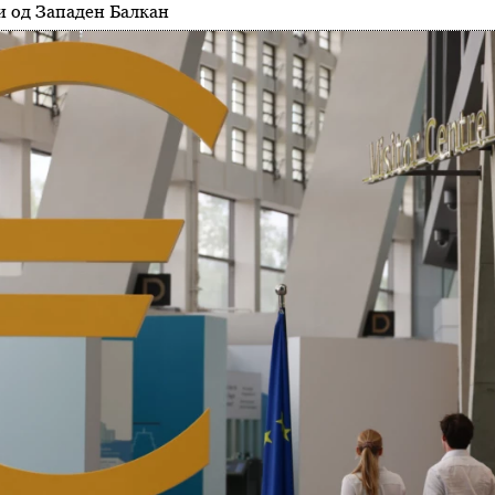
и од Западен Балкан