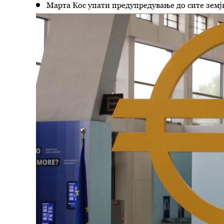
Марта Кос упати предупредување до сите земј