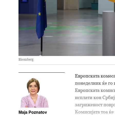
Bloomberg
Европската комес
понеделник ќе го
Европската комиси
исплати кон Србиј
загриженост поврз
Комисијата тоа ќе
Maja Poznatov