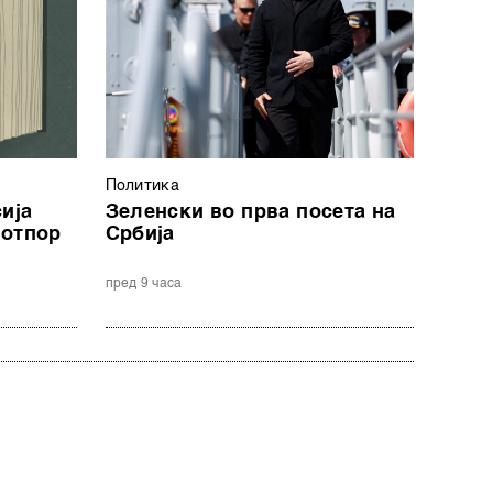
Политика
ија
Зеленски во прва посета на
 отпор
Србија
пред 9 часа