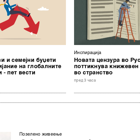
Инспирација
и и семејни буџети
Новата цензура во Рус
ијание на глобалните
поттикнува книжевен
 - пет вести
во странство
пред 3 часа
Позелено живеење