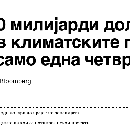
0 милијарди до
в климатските 
само една четв
/Bloomberg
рди долари до крајот на деценијата
циите на кои се потпираа некои проекти