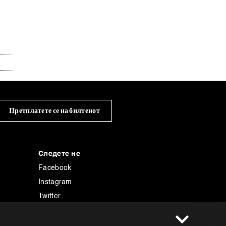
Претплатете се на билтенот
Следете не
Facebook
Instagram
Twitter
Linkedin
енција
Tiktok