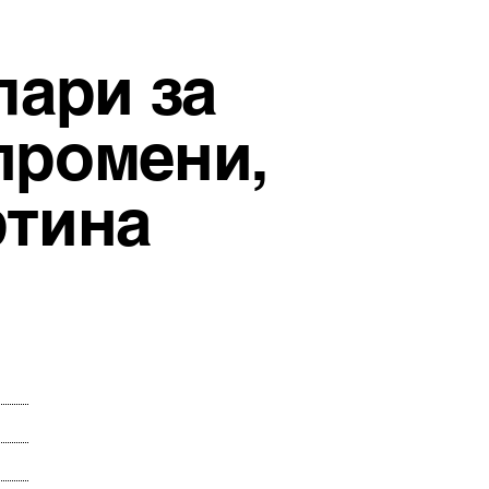
лари за
промени,
ртина