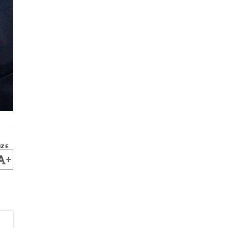
IZE
+