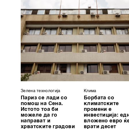
Зелена технологија
Клима
Париз се лади со
Борбата со
помош на Сена.
климатските
Истото тоа би
промени е
можеле да го
инвестиција: ед
направат и
вложено евро ќ
хрватските градови
врати десет