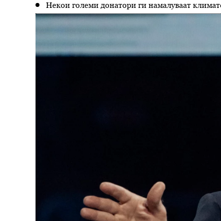
Некои големи донатори ги намалуваат климат