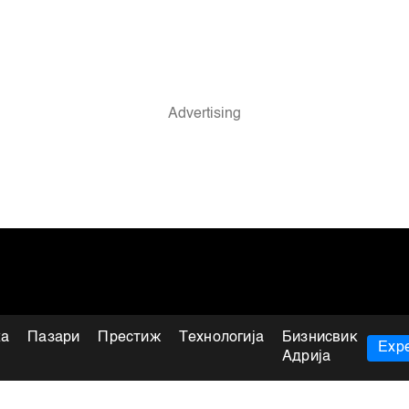
ка
Пазари
Престиж
Технологија
Бизнисвик
Expe
Адрија