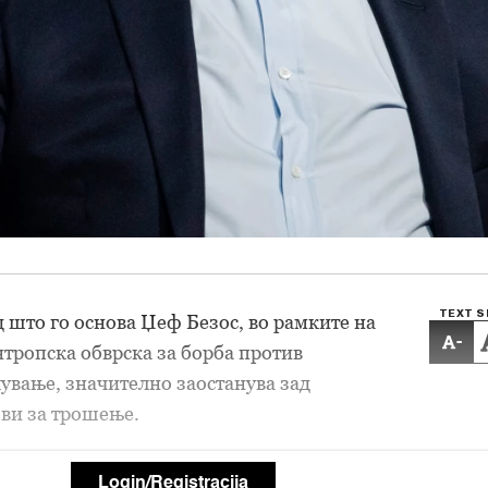
TEXT S
што го основа Џеф Безос, во рамките на
-
тропска обврска за борба против
ување, значително заостанува зад
ви за трошење.
Login/Registracija