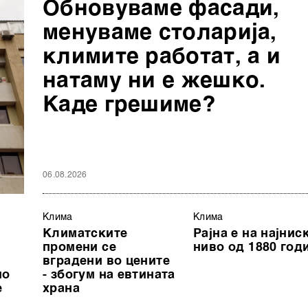
Обновуваме фасади,
менуваме столарија,
климите работат, а и
натаму ни е жешко.
Каде грешиме?
06.08.2026
Клима
Клима
Климатските
Рајна е на најнис
промени се
ниво од 1880 год
вградени во цените
но
- збогум на евтината
е
храна