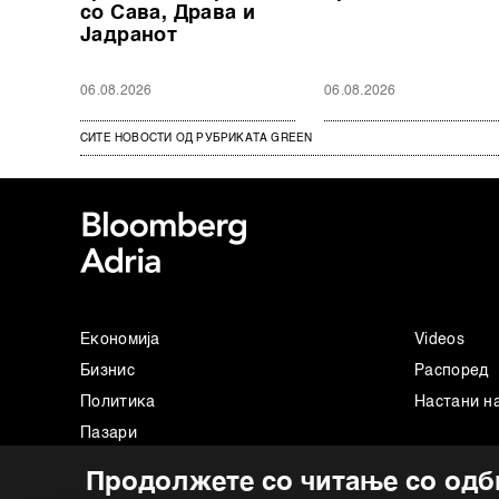
со Сава, Драва и
Јадранот
06.08.2026
06.08.2026
СИТЕ НОВОСТИ ОД РУБРИКАТА GREEN
Економија
Videos
Бизнис
Распоред
Политика
Настани н
Пазари
Престиж
Продолжете со читање со одб
Технологија