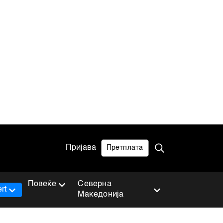
Пријава
Претплата
Повеќе
Северна
rt
Македонија