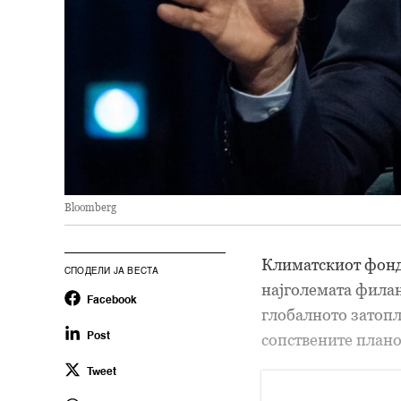
Bloomberg
Климатскиот фонд 
СПОДЕЛИ ЈА ВЕСТА
најголемата филан
Facebook
глобалното затопл
сопствените плано
Post
Tweet