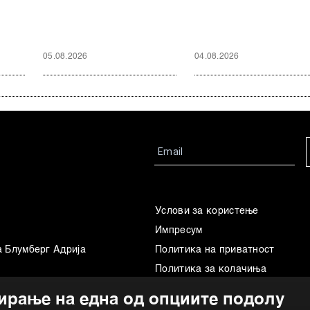
05.08.2026
04.08.2026
Услови за користење
Импресум
а Блумберг Адрија
Политика на приватност
Политика за колачиња
Маркетинг
ирање на една од опциите подолу
Употреба на вештачка интелиг