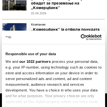
обидот за преземање на
„Комерцбанк“
02.06.2026
Компании
„Комерцбанк“ ја отфрли понудата
од 37 милијарди евра на
„Уникредит“ како прениска
18.05.2026
Responsible use of your data
Политика
Официјален Берлин против
We and
our 1022 partners
process your personal data,
преземањето на „Комерцбанк“ од
e.g. your IP-number, using technology such as cookies to
страна на „Уникредит“
store and access information on your device in order to
16.03.2026
serve personalized ads and content, ad and content
measurement, audience research and services
development. You have a choice in who uses your data
and for what purposes. Your privacy choices are only
applicable on this digital property where you have made