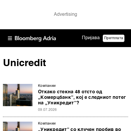
Пријава
Претплата
Unicredit
Компании
Откако стекна 48 отсто од
„Комерцбанк“, кој е следниот потег
на „Уникредит“?
09.07.2026
Компании
„Уникредит“ со клучен пробив во