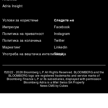
повторно да ги ажурирате со клик на „Прикажи ги
Adria Insight
деталите“. Согласноста можете во кој било момент да
ја повлечете без негативни последици.
Услови за користење
Следете не
Импресум
Facebook
Политика на приватност
Instagram
Политика за колачиња
Twitter
Маркетинг
Linkedin
Употреба на вештачка интелигенција
Tiktok
©2022 - 2026 Bloomberg L.P. All Rights Reserved. BLOOMBERG and the
BLOOMBERG logo are registered trademarks and service marks of
Bloomberg Finance L.P. or its subsidiaries, displayed with permission
Bloomberg Adria is a Mtel Swiss SA Property
News CMS by Cubes