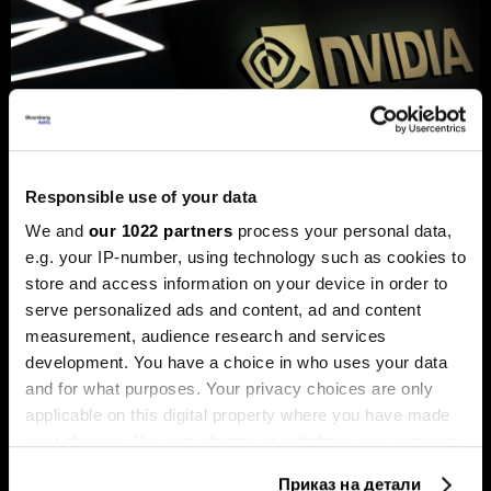
„Енвидија“ купи стартап основан
од Mакедонецот Вања
Responsible use of your data
Јосифовски и Словенецот Јуре
We and
our 1022 partners
process your personal data,
Лесковец
e.g. your IP-number, using technology such as cookies to
„Кумо АИ“ развива модели наменети за
store and access information on your device in order to
предвидување деловни настани.
serve personalized ads and content, ad and content
measurement, audience research and services
development. You have a choice in who uses your data
and for what purposes. Your privacy choices are only
applicable on this digital property where you have made
your choices. You can change or withdraw your consent
any time from the Cookie Declaration or by clicking on
Приказ на детали