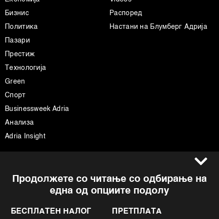
Бизнис
Распоред
Политика
Настани на Блумберг Адрија
Пазари
Престиж
Технологија
Green
Спорт
Businessweek Adria
Анализа
Adria Insight
Услови за користење
Следете не
Продолжете со читање со одбирање на
Импресум
Facebook
една од опциите подолу
Политика на приватност
Instagram
Политика за колачиња
Twitter
БЕСПЛАТЕН НАЛОГ
ПРЕТПЛАТА