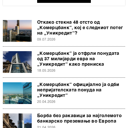
Откако стекна 48 отсто од
„Комерцбанк“, кој е следниот потег
на „Уникредит“?
09.07.2026
„Комерцбанк“ ја отфрли понудата
од 37 милијарди евра на
„Уникредит“ како прениска
18.05.2026
„Комерцбанк“ официјално ја одби
непријателската понуда на
„Уникредит“
20.04.2026
Борба без ракавици за најголемото
банкарско преземање во Европа
21.04.2026