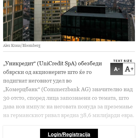
Alex Kraus/Bloomberg
TEXT SIZE
„Уникредит“ (UniCredit SpA) обезбеди
-
+
обврски од акционерите што ќе го
подигнат неговиот удел во
„Комерцбанк“ (Commerzbank AG) значително над
30 отсто, според лица запознаени со темата, што
дава нов импулс на неговата понуда за преземање
на германскиот ривал вредна 38,6 милијарди евра.
Login/Registracija