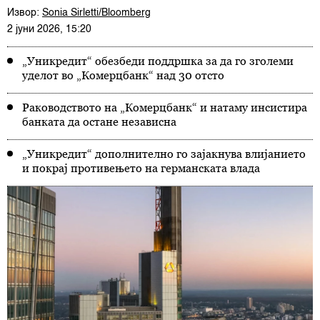
Извор:
Sonia Sirletti/Bloomberg
2 јуни 2026, 15:20
„Уникредит“ обезбеди поддршка за да го зголеми
уделот во „Комерцбанк“ над 30 отсто
Раководството на „Комерцбанк“ и натаму инсистира
банката да остане независна
„Уникредит“ дополнително го зајакнува влијанието
и покрај противењето на германската влада