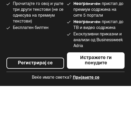
Маркетинг
Linkedin
Прочитајте го овој и уште
Неограничен
пристап до
Употреба на вештачка интелигенција
Tiktok
три други текстови (не се
премиум содржина на
однесува на премиум
сите 5 портали
текстови)
Неограничен
пристап до
Бесплатен билтен
ТВ и видео содржина
©2022 - 2026 Bloomberg L.P. All Rights Reserved. BLOOMBERG and the
Ексклузивни приказни и
BLOOMBERG logo are registered trademarks and service marks of
Bloomberg Finance L.P. or its subsidiaries, displayed with permission
анализи од Businessweek
Bloomberg Adria is a Mtel Swiss SA Property
Adria
News CMS by Cubes
Истражете ги
Регистрирај се
понудите
Веќе имате сметка?
Пријавете се