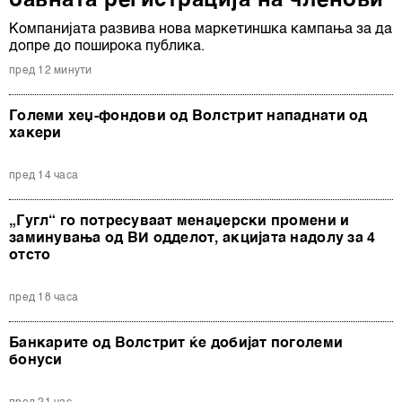
бавната регистрација на членови
Компанијата развива нова маркетиншка кампања за да
допре до поширока публика.
пред 12 минути
Големи хеџ-фондови од Волстрит нападнати од
хакери
пред 14 часа
„Гугл“ го потресуваат менаџерски промени и
заминувања од ВИ одделот, акцијата надолу за 4
отсто
пред 18 часа
Банкарите од Волстрит ќе добијат поголеми
бонуси