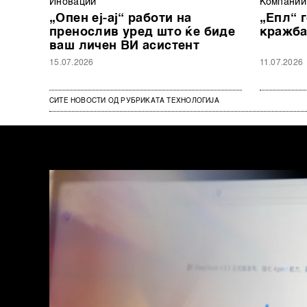
Иновации
Компании
„Опен еј-ај“ работи на
„Епл“ г
пренослив уред што ќе биде
кражба
ваш личен ВИ асистент
15.07.2026
11.07.2026
СИТЕ НОВОСТИ ОД РУБРИКАТА ТЕХНОЛОГИЈА