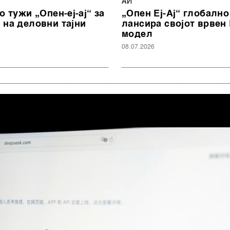
АИ
о тужи „Опен-еј-ај“ за
„Опен Еј-Ај“ глобално
 на деловни тајни
лансира својот врвен
модел
08.07.2026