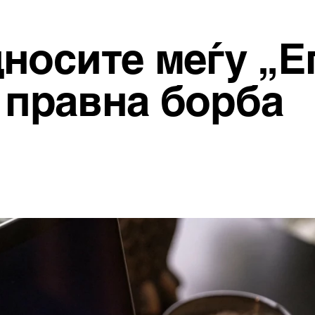
носите меѓу „Е
а правна борба