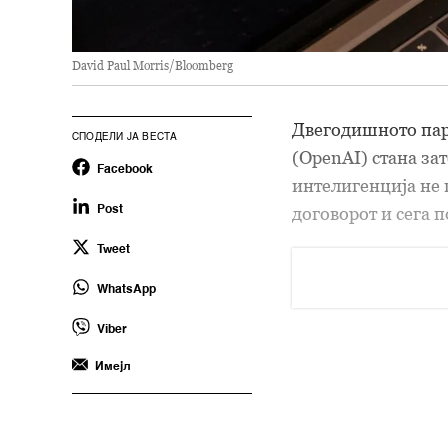
David Paul Morris/Bloomberg
Двегодишното партн
СПОДЕЛИ ЈА ВЕСТА
(OpenAI) стана зат
Facebook
интелигенција не 
договорот и сега 
Post
Tweet
WhatsApp
Viber
Имејл