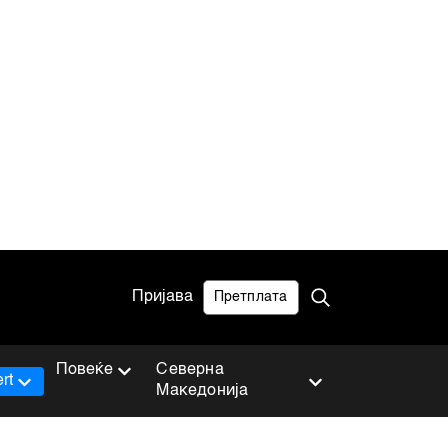
Пријава
Претплата
Повеќе
Северна
rt
Македонија