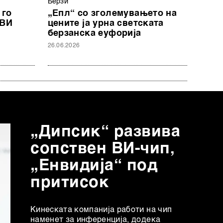
Берзи
 го
„Епл“ со зголемувањето на
 ВИ
цените ја урна светската
берзанска еуфорија
26.06.2026
„Дипсик“ развива
сопствен ВИ-чип,
„Енвидија“ под
притисок
Кинеската компанија работи на чип
наменет за инференција, додека