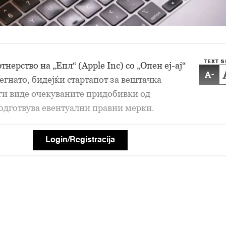
TEXT S
ерство на „Епл“ (Apple Inc) со „Опен еј-ај“
-
егнато, бидејќи стартапот за вештачка
ги виде очекуваните придобивки од
подготвува евентуални правни мерки.
Login/Registracija