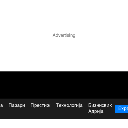
ка
Пазари
Престиж
Технологија
Бизнисвик
Expe
Адрија