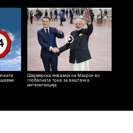
ачката
Шармерска инвазија на Макрон во
ашавме
глобалната трка за вештачка
интелигенција