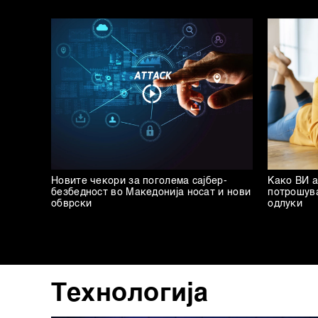
Новите чекори за поголема сајбер-
Како ВИ а
безбедност во Македонија носат и нови
потрошув
обврски
одлуки
Технологија