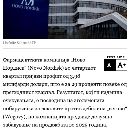
Liselotte Sabroe/AFP
TEXT SIZE
Фармацевтската компанија „Ново
-
+
Нордиск“ (Novo Nordisk) во четвртиот
квартал пријави профит од 3,98
милијарди долари, што е за 29 проценти повеќе од
претходниот квартал. Резултатот, кој ги надмина
очекувањата, е последица на зголемената
побарувачка за лековите против дебелина „вегови“
(Wegovy), но компанијата предвиде делумно
забавување на продажбата во 2025 година.