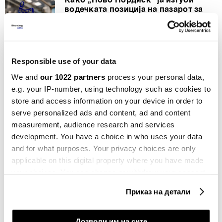
Како „Ново Нордиск“ ја изгуби
водечката позиција на пазарот за
слабеење?
24.02.2026
Нафтата продолжува да расте
Responsible use of your data
бидејќи нема договор меѓу Оман и
Иран за Ормуз
We and
our 1022 partners
process your personal data,
пред 2 часа
e.g. your IP-number, using technology such as cookies to
store and access information on your device in order to
Зад потезите на Бесент, Волстрит
serve personalized ads and content, ad and content
гледа знаци на загриженост на
measurement, audience research and services
пазарот на обврзници
development. You have a choice in who uses your data
пред 2 часа
and for what purposes. Your privacy choices are only
applicable on this digital property where you have made
СИТЕ НОВОСТИ ОД РУБРИКАТА БИЗНИС
your choices. You can change or withdraw your consent
any time from the Cookie Declaration or by clicking on
Приказ на детали
the Privacy trigger icon.
If you allow, we would also like to:
Дозволи им на сите