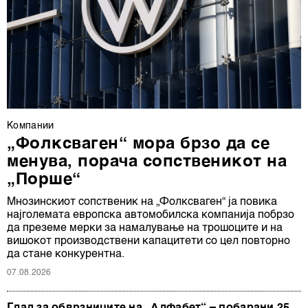
Компании
„Фолксваген“ мора брзо да се
менува, порача сопственикот на
„Порше“
Мнозинскиот сопственик на „Фолксваген“ ја повика
најголемата европска автомобилска компанија побрзо
да преземе мерки за намалување на трошоците и на
вишокот производствени капацитети со цел повторно
да стане конкурентна.
07.08.2026
Глад за обврзниците на „Алфабет“ – побарани 25