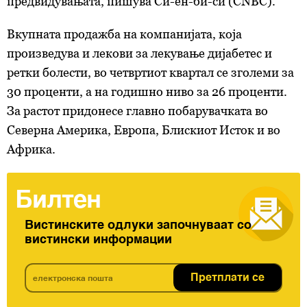
предвидувањата, пишува Си-ен-би-си (CNBC).
Вкупната продажба на компанијата, која
произведува и лекови за лекување дијабетес и
ретки болести, во четвртиот квартал се зголеми за
30 проценти, а на годишно ниво за 26 проценти.
За растот придонесе главно побарувачката во
Северна Америка, Европа, Блискиот Исток и во
Африка.
Билтен
Вистинските одлуки започнуваат со
вистински информации
Претплати се