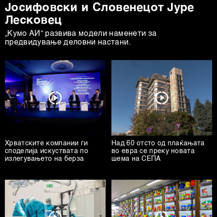
Јосифовски и Словенецот Јуре
Лесковец
„Кумо АИ“ развива модели наменети за
предвидување деловни настани.
Хрватските компании ги
Над 60 отсто од плаќањата
споделија искуствата по
во евра се преку новата
излегувањето на берза
шема на СЕПА