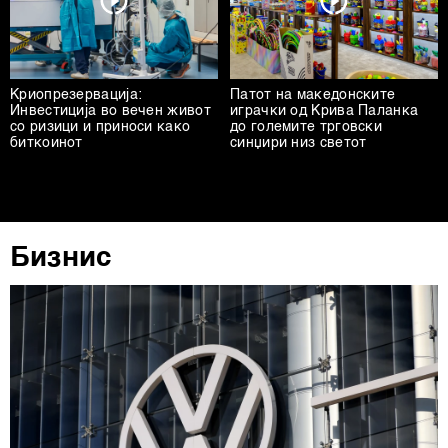
Криопрезервација:
Патот на македонските
Инвестиција во вечен живот
играчки од Крива Паланка
со ризици и приноси како
до големите трговски
биткоинот
синџири низ светот
Бизнис