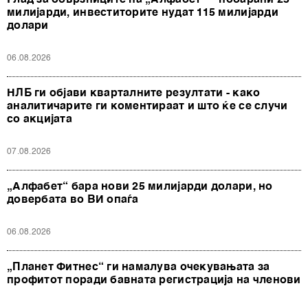
милијарди, инвеститорите нудат 115 милијарди
долари
06.08.2026
НЛБ ги објави кварталните резултати - како
аналитичарите ги коментираат и што ќе се случи
со акцијата
07.08.2026
„Алфабет“ бара нови 25 милијарди долари, но
довербата во ВИ опаѓа
06.08.2026
„Планет Фитнес“ ги намалува очекувањата за
профитот поради бавната регистрација на членови