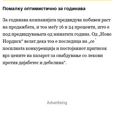
Помалку оптимистично за годинава
За годинава компанијата предвидува побавен раст
на продажбата, и тоа меѓу 16 и 24 проценти, што е
под предвидувањата од минатата година. Од „Ново
Нордиск“ велат дека тоа е последица на „сѐ
посилната конкуренција и постојаниот притисок
врз цените на пазарот за снабдување со лекови
против дијабетес и дебелина“.