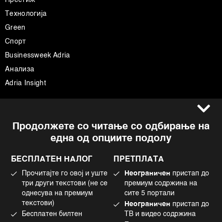
Технологија
Green
Спорт
Businessweek Adria
Анализа
Adria Insight
Услови за користење
Следете не
Продолжете со читање со одбирање на
Импресум
Facebook
една од опциите подолу
Политика на приватност
Instagram
Политика за колачиња
Twitter
БЕСПЛАТЕН НАЛОГ
ПРЕТПЛАТА
Маркетинг
Linkedin
Прочитајте го овој и уште
Неограничен
пристап до
Употреба на вештачка интелигенција
Tiktok
три други текстови (не се
премиум содржина на
однесува на премиум
сите 5 портали
текстови)
Неограничен
пристап до
Бесплатен билтен
ТВ и видео содржина
©2022 - 2026 Bloomberg L.P. All Rights Reserved. BLOOMBERG and the