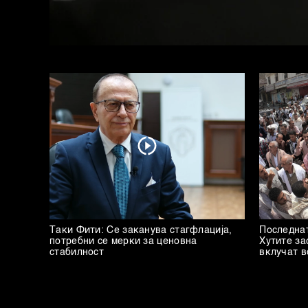
Таки Фити: Се заканува стагфлација,
Последнат
потребни се мерки за ценовна
Хутите за
стабилност
вклучат в