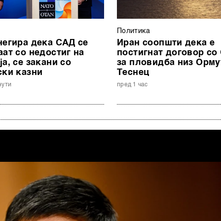
Политика
негира дека САД се
Иран соопшти дека е
аат со недостиг на
постигнат договор со
а, се закани со
за пловидба низ Орму
ски казни
Теснец
нути
пред 1 час