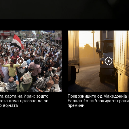
а карта на Иран: зошто
Превозниците од Македонија 
сега нема целосно да се
Балкан ќе ги блокираат гран
о војната
премини