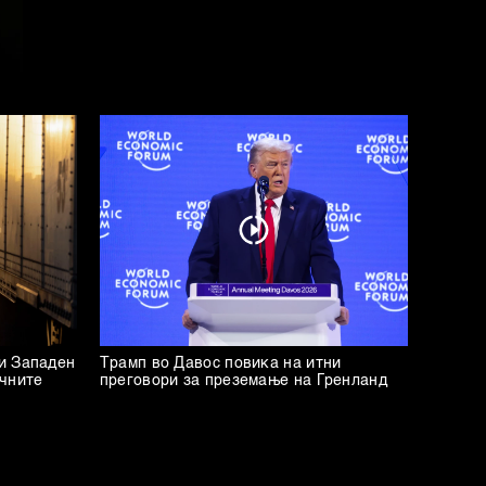
и Западен
Трамп во Давос повика на итни
ичните
преговори за преземање на Гренланд