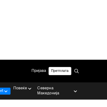
Пријава
Претплата
Повеќе
Северна
rt
Македонија