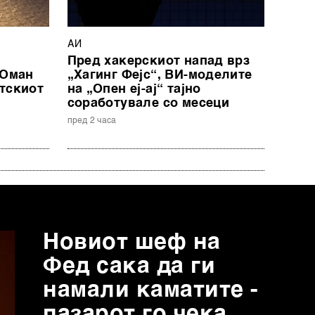
АИ
Пред хакерскиот напад врз
 Оман
„Хагинг Фејс“, ВИ-моделите
тскиот
на „Опен еј-ај“ тајно
соработувале со месеци
пред 2 часа
Новиот шеф на
Фед сака да ги
намали каматите -
пазарот го чека