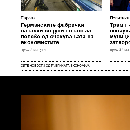
Европа
Политика
Германските фабрички
Трамп 
нарачки во јуни пораснаа
соочув
повеќе од очекувањата на
мунициј
економистите
затвор
пред 7 минути
пред 27 ми
СИТЕ НОВОСТИ ОД РУБРИКАТА ЕКОНОМИЈА