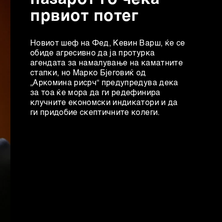
првиот потег
Новиот шеф на Фeд, Кевин Варш, ќе се
обиде агресивно да ја протурка
агендата за намалување на каматните
стапки, но Марко Бјеговиќ од
„Аркомина рисрч“ предупредува дека
за тоа ќе мора да ги редефинира
клучните економски индикатори и да
ги придобие скептичните колеги.