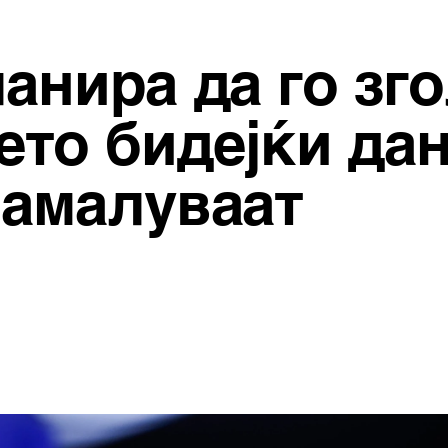
анира да го зг
то бидејќи да
намалуваат