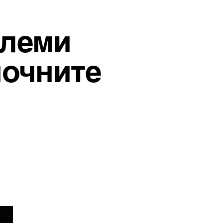
олеми
ночните