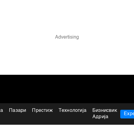
ка
Пазари
Престиж
Технологија
Бизнисвик
Expe
Адрија