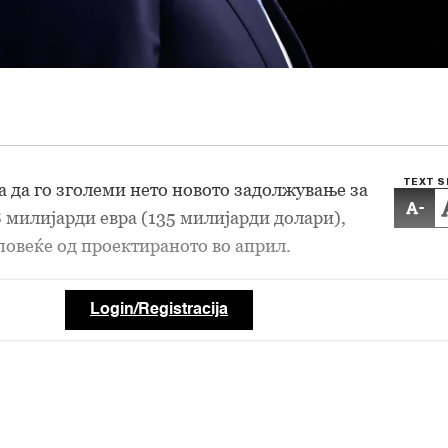
TEXT S
 да го зголеми нето новото задолжување за
-
8 милијарди евра (135 милијарди долари),
повеќе од проектираното во април.
Login/Registracija