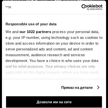
намали каматите - пазарот го чека
првиот потег
Новиот шеф на Фeд, Кевин Варш, ќе се обиде
агресивно да ја протурка агендата за намалување на
Responsible use of your data
каматните стапки, но Марко Бјеговиќ од „Аркомина
рисрч“ предупредува дека за тоа ќе мора да ги
We and
our 1022 partners
process your personal data,
редефинира клучните економски индикатори и да ги
e.g. your IP-number, using technology such as cookies to
придобие скептичните колеги.
store and access information on your device in order to
serve personalized ads and content, ad and content
measurement, audience research and services
development. You have a choice in who uses your data
and for what purposes. Your privacy choices are only
applicable on this digital property where you have made
your choices. You can change or withdraw your consent
any time from the Cookie Declaration or by clicking on
Приказ на детали
the Privacy trigger icon.
Таки Фити: Се заканува
Последната карта на Иран:
стагфлација, потребни се
зошто Хутите засега нема
мерки за ценовна
целосно да се вклучат во
If you allow, we would also like to:
стабилност
војната
Дозволи им на сите
Collect information about your geographical