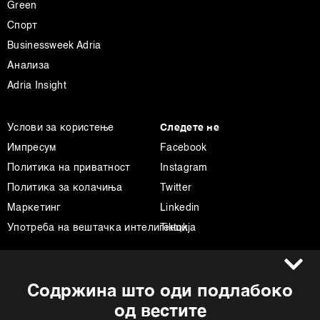
Green
Спорт
Businessweek Adria
Анализа
Adria Insight
Услови за користење
Следете не
Импресум
Facebook
Политика на приватност
Instagram
Политика за колачиња
Twitter
Маркетинг
Linkedin
Употреба на вештачка интелигенција
Tiktok
©2022 - 2026 Bloomberg L.P. All Rights Reserved. BLOOMBERG and the
Содржина што оди подлабоко
BLOOMBERG logo are registered trademarks and service marks of
Bloomberg Finance L.P. or its subsidiaries, displayed with permission
од вестите
Bloomberg Adria is a Mtel Swiss SA Property