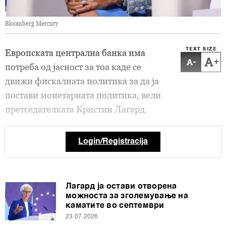
Bloomberg Mercury
TEXT SIZE
Европската централна банка има
-
+
потреба од јасност за тоа каде се
движи фискалната политика за да ја
постави монетарната политика, вели
претседателката Кристин Лагард.
Login/Registracija
Лагард ја остави отворена
можноста за зголемување на
каматите во септември
23.07.2026