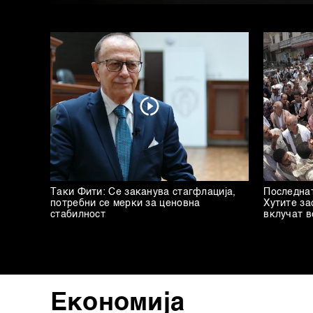
Таки Фити: Се заканува стагфлација,
Последнат
потребни се мерки за ценовна
Хутите за
стабилност
вклучат в
Економија