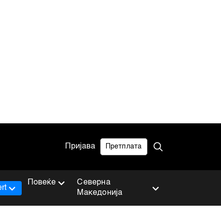
Пријава
Претплата
Повеќе
Северна
rt
Македонија