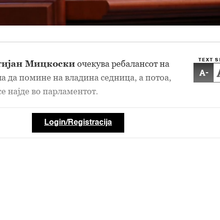
TEXT S
тијан Мицкоски
очекува ребалансот на
-
ла да помине на владина седница, а потоа,
се најде во парламентот.
Login/Registracija