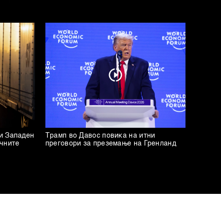
и Западен
Трамп во Давос повика на итни
ичните
преговори за преземање на Гренланд