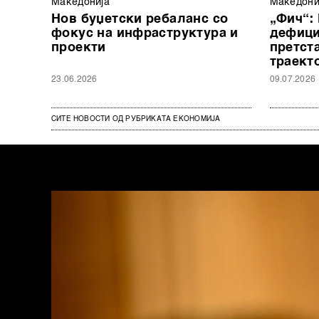
Македонија
Македони
Нов буџетски ребаланс со
„Фич“:
фокус на инфраструктура и
дефици
проекти
претст
траект
23.06.2026
09.07.2026
СИТЕ НОВОСТИ ОД РУБРИКАТА ЕКОНОМИЈА