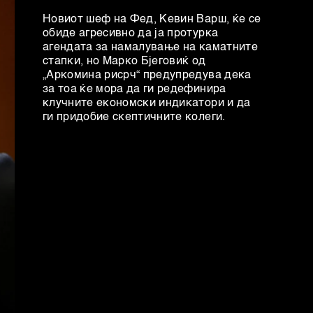
Новиот шеф на Фeд, Кевин Варш, ќе се
обиде агресивно да ја протурка
агендата за намалување на каматните
стапки, но Марко Бјеговиќ од
„Аркомина рисрч“ предупредува дека
за тоа ќе мора да ги редефинира
клучните економски индикатори и да
ги придобие скептичните колеги.