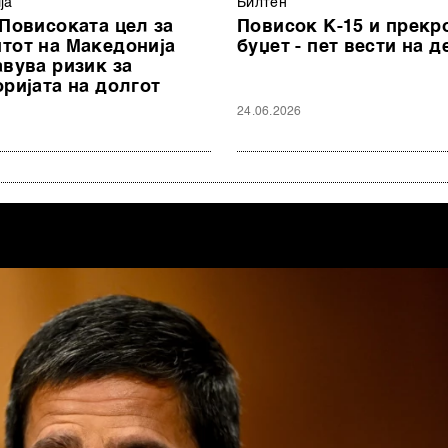
ја
Билтен
 Повисоката цел за
Повисок К-15 и прекр
тот на Македонија
буџет - пет вести на д
авува ризик за
оријата на долгот
24.06.2026