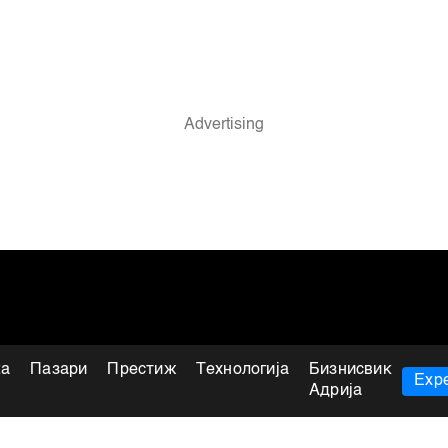
ка
Пазари
Престиж
Технологија
Бизнисвик
Expe
Адрија