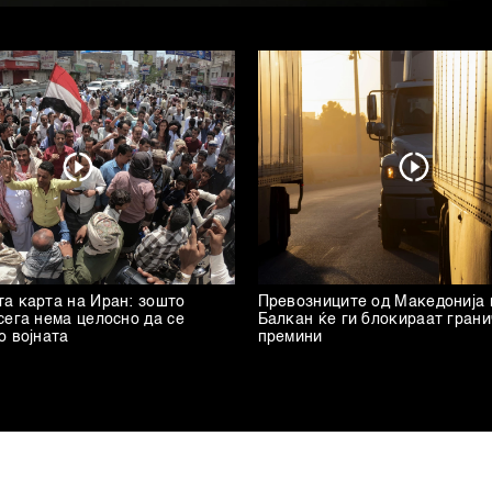
а карта на Иран: зошто
Превозниците од Македонија 
сега нема целосно да се
Балкан ќе ги блокираат гран
о војната
премини