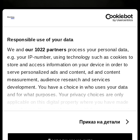
Новиот шеф на Фед сака да ги
намали каматите - пазарот го чека
првиот потег
Responsible use of your data
Новиот шеф на Фeд, Кевин Варш, ќе се обиде
агресивно да ја протурка агендата за намалување на
We and
our 1022 partners
process your personal data,
каматните стапки, но Марко Бјеговиќ од „Аркомина
e.g. your IP-number, using technology such as cookies to
рисрч“ предупредува дека за тоа ќе мора да ги
редефинира клучните економски индикатори и да ги
store and access information on your device in order to
придобие скептичните колеги.
serve personalized ads and content, ad and content
measurement, audience research and services
development. You have a choice in who uses your data
and for what purposes. Your privacy choices are only
applicable on this digital property where you have made
your choices. You can change or withdraw your consent
any time from the Cookie Declaration or by clicking on
Приказ на детали
the Privacy trigger icon.
Таки Фити: Се заканува
Последната карта на Иран:
стагфлација, потребни се
зошто Хутите засега нема
If you allow, we would also like to: