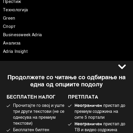
Престиж
Технологија
Green
Спорт
Businessweek Adria
Анализа
Adria Insight
Услови за користење
Следете не
Продолжете со читање со одбирање на
Импресум
Facebook
една од опциите подолу
Политика на приватност
Instagram
Политика за колачиња
Twitter
БЕСПЛАТЕН НАЛОГ
ПРЕТПЛАТА
Маркетинг
Linkedin
Прочитајте го овој и уште
Неограничен
пристап до
Употреба на вештачка интелигенција
Tiktok
три други текстови (не се
премиум содржина на
однесува на премиум
сите 5 портали
текстови)
Неограничен
пристап до
Бесплатен билтен
ТВ и видео содржина