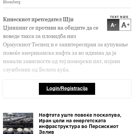
Bloomberg
TEXT SIZE
Кинескиот претседател Шји
-
+
Џјинпинг се противи на обидите да се
воведе такса за пловидба низ
Ормускиот Теснец и е заинтересиран за купување
повеќе американска нафта за во иднина да ја
намали зависноста од тој поморски пат, изјави
службеник од Белата куќа.
Login/Registracija
Нафтата уште повеќе поскапува,
Иран цели на енергетската
инфраструктура во Персискиот
Залив