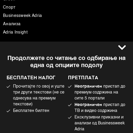
Спорт
Businessweek Adria
Анализа
Adria Insight
Услови за користење
Следете не
Продолжете со читање со одбирање на
Импресум
Facebook
една од опциите подолу
Политика на приватност
Instagram
Политика за колачиња
Twitter
БЕСПЛАТЕН НАЛОГ
ПРЕТПЛАТА
Маркетинг
Linkedin
Прочитајте го овој и уште
Неограничен
пристап до
Употреба на вештачка интелигенција
Tiktok
три други текстови (не се
премиум содржина на
однесува на премиум
сите 5 портали
текстови)
Неограничен
пристап до
Бесплатен билтен
ТВ и видео содржина
©2022 - 2026 Bloomberg L.P. All Rights Reserved. BLOOMBERG and the
Ексклузивни приказни и
BLOOMBERG logo are registered trademarks and service marks of
Bloomberg Finance L.P. or its subsidiaries, displayed with permission
анализи од Businessweek
Bloomberg Adria is a Mtel Swiss SA Property
Adria
News CMS by Cubes