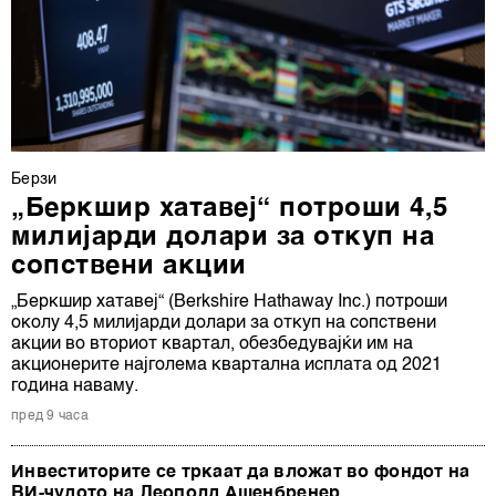
Берзи
„Беркшир хатавеј“ потроши 4,5
милијарди долари за откуп на
сопствени акции
„Беркшир хатавеј“ (Berkshire Hathaway Inc.) потроши
околу 4,5 милијарди долари за откуп на сопствени
акции во вториот квартал, обезбедувајќи им на
акционерите најголема квартална исплата од 2021
година наваму.
пред 9 часа
Инвеститорите се тркаат да вложат во фондот на
ВИ-чудото на Леополд Ашенбренер