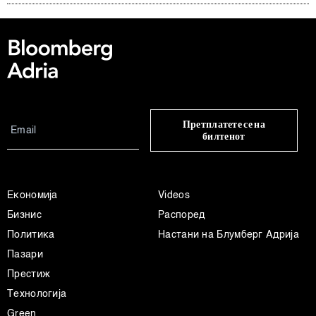
Претплатете се на
билтенот
Економија
Videos
Бизнис
Распоред
Политика
Настани на Блумберг Адрија
Пазари
Престиж
Технологија
Green