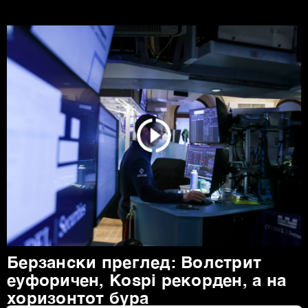
Берзански преглед: Волстрит
еуфоричен, Коspi рекорден, а на
хоризонтот бура