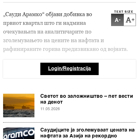
TEXT SIZE
„Сауди Арамко“ објави добивка во
-
+
првиот квартал што ги надмина
очекувањата на аналитичарите по
зголемувањето на цените на нафтата и
рафинираните горива предизвикано од војната.
Login/Registracija
Светот во заложништво – пет вести
на денот
11.05.2026
Саудијците ја зголемуваат цената на
нафтата за Азија на рекордно