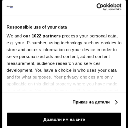
Акциите на технолошките компании ја засилуваат
еуфоријата, политичките потреси и инфлацијата ги
погодија обврзниците
Responsible use of your data
We and
our 1022 partners
process your personal data,
e.g. your IP-number, using technology such as cookies to
store and access information on your device in order to
serve personalized ads and content, ad and content
measurement, audience research and services
development. You have a choice in who uses your data
Берзански преглед:
Портфолиото на
and for what purposes. Your privacy choices are only
Централните банки
македонските резиденти во
мируваат, технологијата го
странство првпат надмина
applicable on this digital property where you have made
поттикнува растот
1,5 милијарда евра
your choices. You can change or withdraw your consent
any time from the Cookie Declaration or by clicking on
Приказ на детали
the Privacy trigger icon.
If you allow, we would also like to:
Дозволи им на сите
Collect information about your geographical