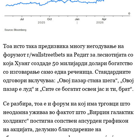
Тоа исто така предизвика многу негодување на
форумот r/wallstreetbets на Редит за леснотијата со
која Хуанг создаде 50 милијарди долари богатство
со изговарање само една реченица. Стандардните
одговори вклучуваа: „Овој пазар стана шега“, „Овој
пазар е луд“ и „Сите се богатат освен јас и ти, брат“.
Се разбира, тоа е и форум на кој има трговци што
неодамна уживаа во фактот што „Вирџин галактик
холдингс“ постигна сопствен апсурден графикон
на акцијата, делумно благодарение на