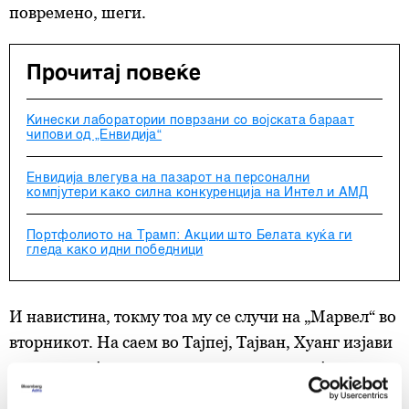
повремено, шеги.
Прочитај повеќе
Кинески лаборатории поврзани со војската бараат
чипови од „Енвидија“
Енвидија влегува на пазарот на персонални
компјутери како силна конкуренција на Интел и АМД
Портфолиото на Трамп: Акции што Белата куќа ги
гледа како идни победници
И навистина, токму тоа му се случи на „Марвел“ во
вторникот. На саем во Тајпеј, Тајван, Хуанг изјави
дека на овој производител на чипови, кој во
понеделникот вредеше околу 192 милијарди