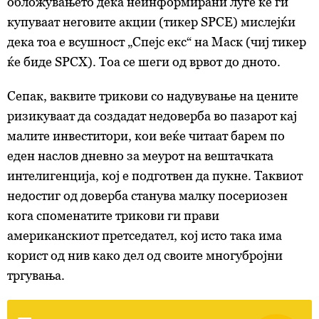
обложувањето дека неинформирани луѓе ќе ги
купуваат неговите акции (тикер SPCE) мислејќи
дека тоа е всушност „Спејс екс“ на Маск (чиј тикер
ќе биде SPCX). Тоа се шеги од врвот до дното.
Сепак, ваквите трикови со надувување на цените
ризикуваат да создадат недоверба во пазарот кај
малите инвеститори, кои веќе читаат барем по
еден наслов дневно за меурот на вештачката
интелигенција, кој е подготвен да пукне. Таквиот
недостиг од доверба станува малку посериозен
кога споменатите трикови ги прави
американскиот претседател, кој исто така има
корист од нив како дел од своите многубројни
тргувања.