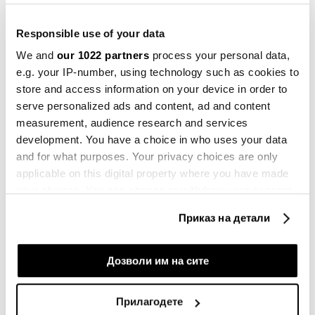
долари, му е судено да стане компанија вредна
еден билион долари.
Responsible use of your data
We and
our 1022 partners
process your personal data,
Акцијата на „Марвел“ скокна за повеќе од 25
e.g. your IP-number, using technology such as cookies to
проценти, што е нејзина најголема еднодневна
store and access information on your device in order to
добивка во последните три години, туркајќи ја
serve personalized ads and content, ad and content
пазарната капитализација на оваа компанија од
measurement, audience research and services
Санта Клара, Калифорнија, на повеќе од 245
development. You have a choice in who uses your data
and for what purposes. Your privacy choices are only
милијарди долари.
applicable on this digital property where you have made
your choices. You can change or withdraw your consent
any time from the Cookie Declaration or by clicking on
Приказ на детали
the Privacy trigger icon.
If you allow, we would also like to:
Дозволи им на сите
Collect information about your geographical
location which can be accurate to within several
Прилагодете
meters