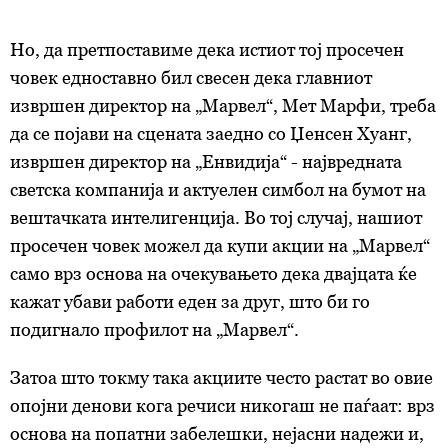
Но, да претпоставиме дека истиот тој просечен
човек едноставно бил свесен дека главниот
извршен директор на „Марвел“, Мет Марфи, треба
да се појави на сцената заедно со Џенсен Хуанг,
извршен директор на „Енвидија“ - највредната
светска компанија и актуелен симбол на бумот на
вештачката интелигенција. Во тој случај, нашиот
просечен човек можел да купи акции на „Марвел“
само врз основа на очекувањето дека двајцата ќе
кажат убави работи еден за друг, што би го
подигнало профилот на „Марвел“.
Затоа што токму така акциите често растат во овие
опојни денови кога речиси никогаш не паѓаат: врз
основа на попатни забелешки, нејасни надежи и,