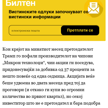
Билтен
Вистинските одлуки започнуваат со
вистински информации
Претплати се
Кон крајот на минатиот месец претседателот
Трамп го пофали производителот на чипови
„Микрон технолоџи“, чии акции ги поседува,
придонесувајќи за добивка од 37 проценти за
нешто повеќе од една седмица. Акцијата веќе
беше удвоена во двата месеца пред тој да
проговори (и откако ги купи во огромни
количества во првиот квартал), но секој
инвеститор што не е претседател и бара подобра