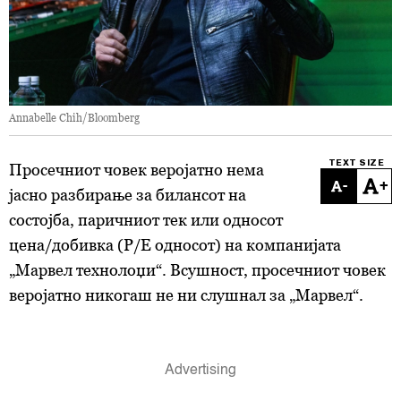
Annabelle Chih/Bloomberg
TEXT SIZE
Просечниот човек веројатно нема
-
+
јасно разбирање за билансот на
состојба, паричниот тек или односот
цена/добивка (P/E односот) на компанијата
„Марвел технолоџи“. Всушност, просечниот човек
веројатно никогаш не ни слушнал за „Марвел“.