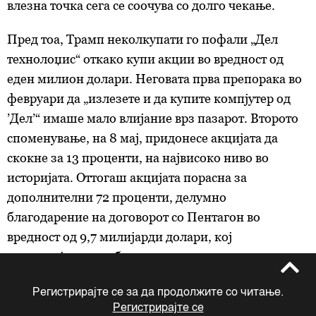
влезна точка сега се соочува со долго чекање.
Пред тоа, Трамп неколкупати го пофали „Дел
технолоџис“ откако купи акции во вредност од
еден милион долари. Неговaта прва препорака во
февруари да „излезете и да купите компјутер од
’Дел’“ имаше мало влијание врз пазарот. Второто
споменување, на 8 мај, придонесе акцијата да
скокне за 13 проценти, на највисоко ниво во
историјата. Оттогаш акцијата порасна за
дополнителни 72 проценти, делумно
благодарение на договорот со Пентагон во
вредност од 9,7 милијарди долари, кој
компанијата го доби неколку недели откако
Трамп ја возвиши.
Регистрирајте се за да продолжите со читање.
Очигледно, Волстрит научи да обрнува големо
Регистрирајте се