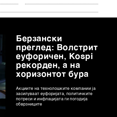
Берзански
преглед: Волстрит
еуфоричен, Коspi
рекорден, а на
хоризонтот бура
Акциите на технолошките компании ја
засилуваат еуфоријата, политичките
потреси и инфлацијата ги погодија
обврзниците