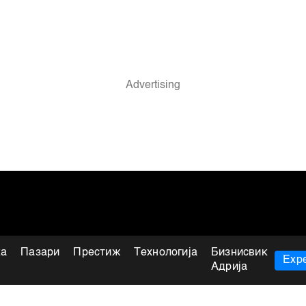
ка
Пазари
Престиж
Технологија
Бизнисвик
Expe
Адрија