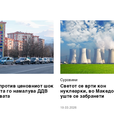
Суровини
против ценовниот шок
Светот се врти кон
ата го намалува ДДВ
нуклеарки, во Македо
ивата
уште се забранети
19.03.2026