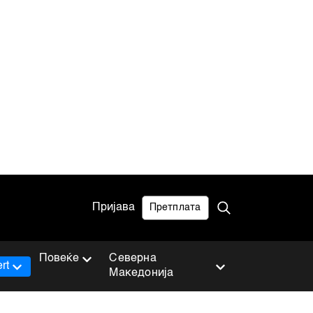
Пријава
Претплата
Повеќе
Северна
rt
Македонија