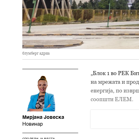
блумберг адриа
„Блок 1 во РЕК Бит
на мрежата и прод
енергија, по извр
соопшти ЕЛЕМ.
Мирјана Јовеска
Новинар