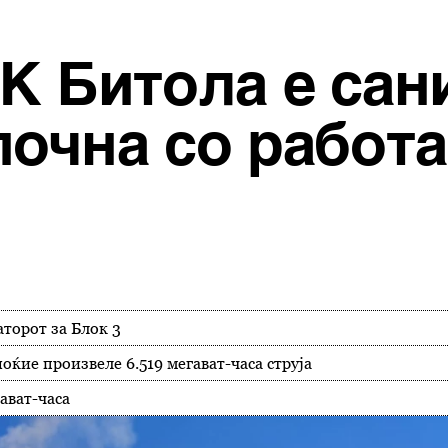
К Битола е сан
почна со работа
торот за Блок 3
ие произвеле 6.519 мегават-часа струја
ават-часа