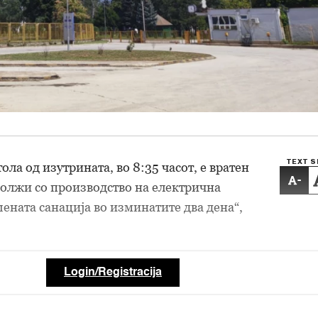
TEXT S
ола од изутрината, во 8:35 часот, е вратен
-
олжи со производство на електрична
шената санација во изминатите два дена“,
Login/Registracija