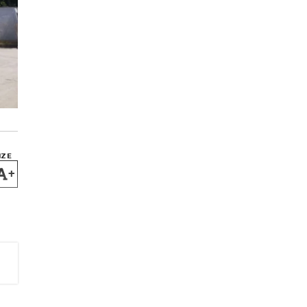
IZE
+