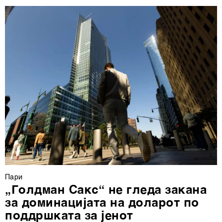
деталите“. Согласноста можете во кој било момент да
ја повлечете без негативни последици.
Пари
„Голдман Сакс“ не гледа закана
за доминацијата на доларот по
поддршката за јенот