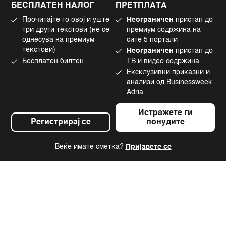
БЕСПЛАТЕН НАЛОГ
ПРЕТПЛАТА
Маркетинг
Linkedin
Прочитајте го овој и уште
Неограничен
пристап до
Употреба на вештачка интелигенција
Tiktok
три други текстови (не се
премиум содржина на
однесува на премиум
сите 5 портали
текстови)
Неограничен
пристап до
Бесплатен билтен
ТВ и видео содржина
©2022 - 2026 Bloomberg L.P. All Rights Reserved. BLOOMBERG and the
Ексклузивни приказни и
BLOOMBERG logo are registered trademarks and service marks of
Bloomberg Finance L.P. or its subsidiaries, displayed with permission
анализи од Businessweek
Bloomberg Adria is a Mtel Swiss SA Property
Adria
News CMS by Cubes
Истражете ги
Регистрирај се
понудите
Веќе имате сметка?
Пријавете се