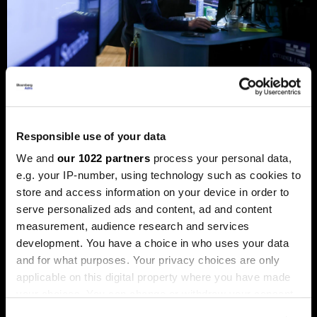
Берзански преглед: Волстрит
еуфоричен, Коspi рекорден, а на
хоризонтот бура
Responsible use of your data
Акциите на технолошките компании ја засилуваат
We and
our 1022 partners
process your personal data,
еуфоријата, политичките потреси и инфлацијата ги
погодија обврзниците
e.g. your IP-number, using technology such as cookies to
store and access information on your device in order to
serve personalized ads and content, ad and content
measurement, audience research and services
development. You have a choice in who uses your data
and for what purposes. Your privacy choices are only
applicable on this digital property where you have made
your choices. You can change or withdraw your consent
any time from the Cookie Declaration or by clicking on