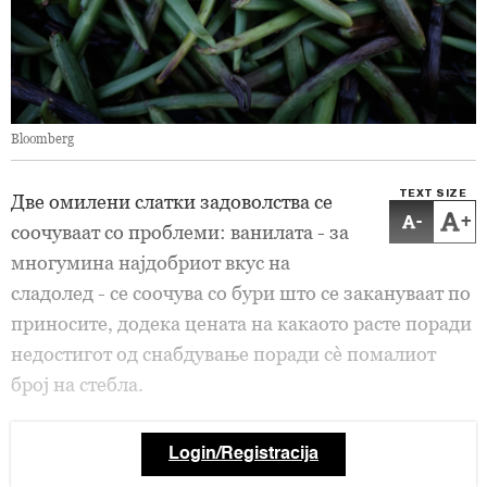
Bloomberg
TEXT SIZE
Две омилени слатки задоволства се
-
+
соочуваат со проблеми: ванилата - за
многумина најдобриот вкус на
сладолед - се соочува со бури што се закануваат по
приносите, додека цената на какаото расте поради
недостигот од снабдување поради сè помалиот
број на стебла.
Login/Registracija