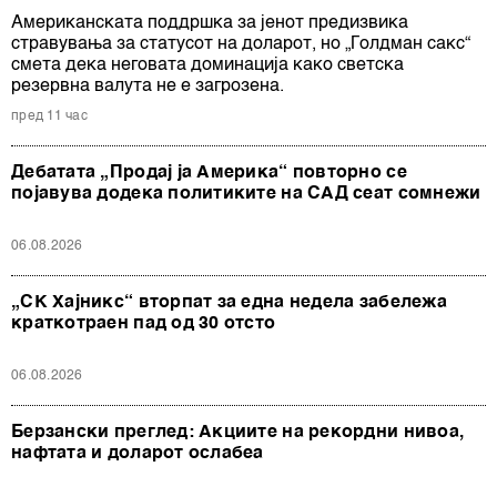
Американската поддршка за јенот предизвика
стравувања за статусот на доларот, но „Голдман сакс“
смета дека неговата доминација како светска
резервна валута не е загрозена.
пред 11 час
Дебатата „Продај ја Америка“ повторно се
појавува додека политиките на САД сеат сомнежи
06.08.2026
„СК Хајникс“ вторпат за една недела забележа
краткотраен пад од 30 отсто
06.08.2026
Берзански преглед: Акциите на рекордни нивоа,
нафтата и доларот ослабеа