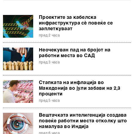
Проектите за кабелска
инфраструктура сè повеќе се
заплеткуваат
пред 2 часа
Неочекуван пад на бројот на
работни места во САД
пред 3 часа
Стапката на инфлација во
Македонија во јули забави на 2,3
проценти
пред 5 часа
Вештачката интелигенција создава
повеќе работни места отколку што
намалува во Индија
пред 6 часа