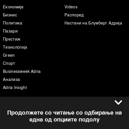
Економија
Videos
Бизнис
Распоред
Политика
Настани на Блумберг Адрија
Пазари
Престиж
Технологија
Green
Спорт
Businessweek Adria
Анализа
Adria Insight
Услови за користење
Следете не
Продолжете со читање со одбирање на
Импресум
Facebook
една од опциите подолу
Политика на приватност
Instagram
Политика за колачиња
Twitter