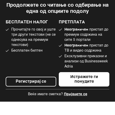
Продолжете со читање со одбирање на
Импресум
Facebook
една од опциите подолу
Политика на приватност
Instagram
Политика за колачиња
Twitter
БЕСПЛАТЕН НАЛОГ
ПРЕТПЛАТА
Маркетинг
Linkedin
Прочитајте го овој и уште
Неограничен
пристап до
Употреба на вештачка интелигенција
Tiktok
три други текстови (не се
премиум содржина на
однесува на премиум
сите 5 портали
текстови)
Неограничен
пристап до
Бесплатен билтен
ТВ и видео содржина
©2022 - 2026 Bloomberg L.P. All Rights Reserved. BLOOMBERG and the
Ексклузивни приказни и
BLOOMBERG logo are registered trademarks and service marks of
Bloomberg Finance L.P. or its subsidiaries, displayed with permission
анализи од Businessweek
Bloomberg Adria is a Mtel Swiss SA Property
Adria
News CMS by Cubes
Истражете ги
Регистрирај се
понудите
Веќе имате сметка?
Пријавете се