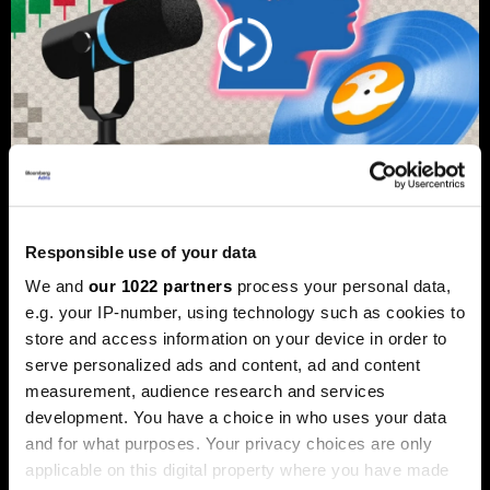
Од Џастин Бибер до Санремо:
Responsible use of your data
Како вашата омилена песна може
We and
our 1022 partners
process your personal data,
да стане инвестиција
e.g. your IP-number, using technology such as cookies to
попрофитабилна од
store and access information on your device in order to
недвижнините
serve personalized ads and content, ad and content
measurement, audience research and services
Во последните неколку години, музичките права
станаа сè попопуларна форма на инвестирање.
development. You have a choice in who uses your data
and for what purposes. Your privacy choices are only
applicable on this digital property where you have made