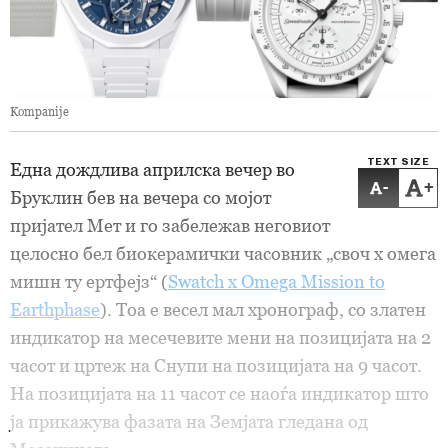
Kompanije
TEXT SIZE
Една дождлива априлска вечер во
-
+
Бруклин бев на вечера со мојот
пријател Мет и го забележав неговиот
целосно бел биокерамички часовник „своч x oмега
мишн ту ертфејз“ (
Swatch x Omega Mission to
Earthphase
). Тоа е весел мал хронограф, со златен
индикатор на месечевите мени на позицијата на 2
часот и цртеж на Снупи на позицијата на 9 часот.
На позицијата на 11 часот се наоѓа индикатор што
ја прикажува фазата на Земјата гледана од