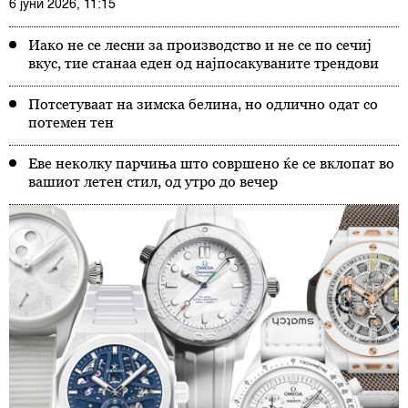
6 јуни 2026, 11:15
Иако не се лесни за производство и не се по сечиј
вкус, тие станаа еден од најпосакуваните трендови
Потсетуваат на зимска белина, но одлично одат со
потемен тен
Еве неколку парчиња што совршено ќе се вклопат во
вашиот летен стил, од утро до вечер