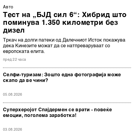
Авто
Тест на „БЈД сил 6“: Хибрид што
поминува 1.350 километри без
дизел
Тркач на долги патеки од Далечниот Исток покажува
дека Кинезите можат да се натпреваруваат со
европската елита.
пред 22 часа
Селфи-туризам: Зошто една фотографија може
скапо да ве чини?
05.08.2026
Суперхеројот Спајдермен се врати - повеќе
емоции, поголема заработка!
03.08.2026