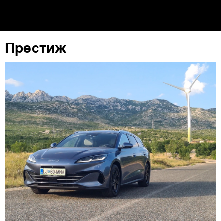
повторно да ги ажурирате со клик на „Прикажи ги
деталите“. Согласноста можете во кој било момент да
ја повлечете без негативни последици.
Престиж