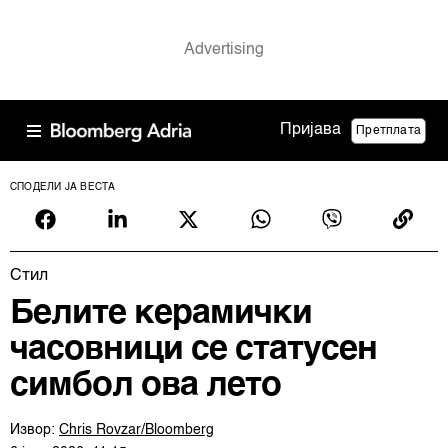
Пријава
Претплата
СПОДЕЛИ ЈА ВЕСТА
Cтил
Белите керамички
часовници се статусен
симбол ова лето
Извор:
Chris Rovzar/Bloomberg