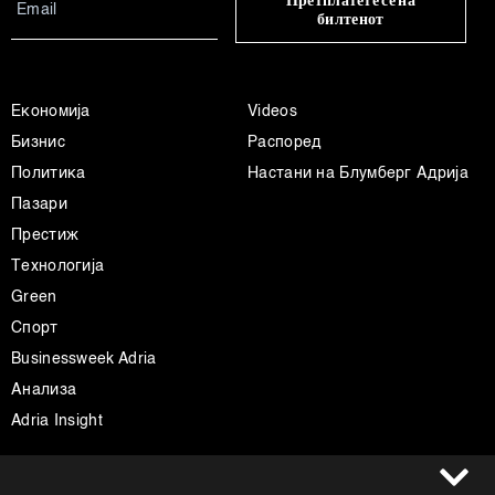
Претплатете се на
билтенот
Економија
Videos
Бизнис
Распоред
Политика
Настани на Блумберг Адрија
Пазари
Престиж
Технологија
Green
Спорт
Businessweek Adria
Анализа
Adria Insight
Услови за користење
Следете не