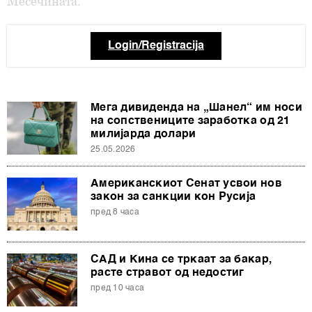
Месечината.
Login/Registracija
Мега дивиденда на „Шанел“ им носи
на сопствениците заработка од 21
милијарда долари
25.05.2026
Американскиот Сенат усвои нов
закон за санкции кон Русија
пред 8 часа
САД и Кина се тркаат за бакар,
расте стравот од недостиг
пред 10 часа