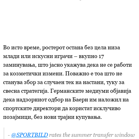
Во исто време, ростерот остана без цела низа
млади или искусни играчи – вкупно 17
заминувања, што јасно укажува дека не се работи
за козметички измени. Поважно е тоа што не
станува збор за случаен тек на настани, туку за
свесна стратегија. Германските медиуми објавија
дека надзорниот одбор на Баерн им наложил на
спортските директори да користат исклучиво
позајмици, без нови трајни купувања.
-
@SPORTBILD
rates the summer transfer window