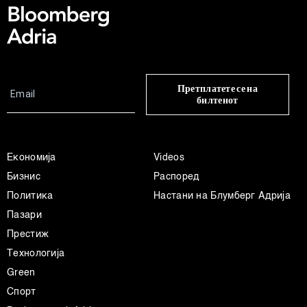
Претплатете се на
билтенот
Економија
Videos
Бизнис
Распоред
Политика
Настани на Блумберг Адрија
Пазари
Престиж
Технологија
Green
Спорт