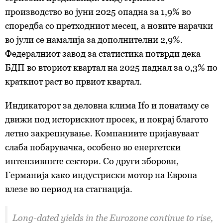
производство во јуни 2025 опадна за 1,9% во
споредба со претходниот месец, а новите нарачки
во јули се намалија за дополнителни 2,9%.
Федералниот завод за статистика потврди дека
БДП во вториот квартал на 2025 паднал за 0,3% по
краткиот раст во првиот квартал.
Индикаторот за деловна клима Ifo и понатаму се
движи под историскиот просек, и покрај благото
летно закрепнување. Компаниите пријавуваат
слаба побарувачка, особено во енергетски
интензивните сектори. Со други зборови,
Германија како индустриски мотор на Европа
влезе во период на стагнација.
Long-dated yields in the Eurozone continue to rise,