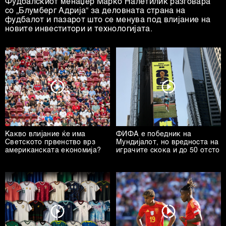
Фудбалскиот менаџер Марко Налетилиќ разговара
со „Блумберг Адрија“ за деловната страна на
фудбалот и пазарот што се менува под влијание на
новите инвеститори и технологијата.
Какво влијание ќе има
ФИФА е победник на
Светското првенство врз
Мундијалот, но вредноста на
американската економија?
играчите скока и до 50 отсто