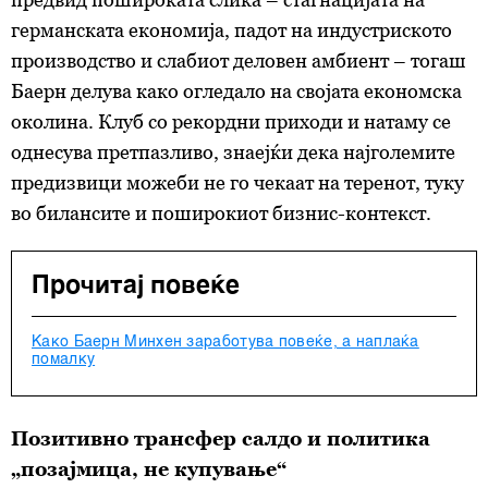
германската економија, падот на индустриското
производство и слабиот деловен амбиент – тогаш
Баерн делува како огледало на својата економска
околина. Клуб со рекордни приходи и натаму се
однесува претпазливо, знаејќи дека најголемите
предизвици можеби не го чекаат на теренот, туку
во билансите и поширокиот бизнис-контекст.
Прочитај повеќе
Како Баерн Минхен заработува повеќе, а наплаќа
помалку
Позитивно трансфер салдо и политика
„позајмица, не купување“