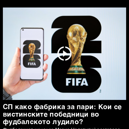
СП како фабрика за пари: Кои се
вистинските победници во
фудбалското лудило?