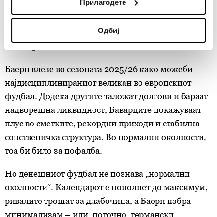
Прилагодете
спортски минус на теренот.
meters
Identify your device by actively scanning it for
Одбиј
Илустрација на германскиот економски
specific characteristics (fingerprinting)
конзервативизам
Find out more about how your personal data is processed
and set your preferences in the
details section
.
Баерн влезе во сезоната 2025/26 како можеби
Заедничките ракувачи се HD-WIN ARENA SPORT
најдисциплинираниот великан во европскиот
d.o.o. и
Пертнери
. Повеќе за податоците кои ги
фудбал. Додека другите таложат долгови и бараат
обработуваме како и за вашите права прочитајте во
надворешна ликвидност, Баварците покажуваат
нашата
Политика на приватност
, а за колачињата и
плус во сметките, рекордни приходи и стабилна
други слични технологии во
Политиката на
сопственичка структура. Во нормални околности,
колачиња
. Колачињата во кој било момент можете
тоа би било за пофалба.
повторно да ги ажурирате со клик на „Прикажи ги
деталите“. Согласноста можете во кој било момент да
Но денешниот фудбал не познава „нормални
ја повлечете без негативни последици.
околности“. Календарот е пополнет до максимум,
ривалите трошат за длабочина, а Баерн избра
минимализам – или, поточно, германски