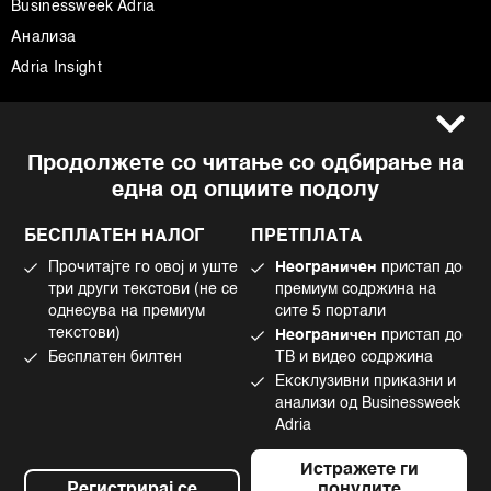
Businessweek Adria
Анализа
Adria Insight
Услови за користење
Следете не
Продолжете со читање со одбирање на
Импресум
Facebook
една од опциите подолу
Политика на приватност
Instagram
Политика за колачиња
Twitter
БЕСПЛАТЕН НАЛОГ
ПРЕТПЛАТА
Маркетинг
Linkedin
Прочитајте го овој и уште
Неограничен
пристап до
Употреба на вештачка интелигенција
Tiktok
три други текстови (не се
премиум содржина на
однесува на премиум
сите 5 портали
текстови)
Неограничен
пристап до
Бесплатен билтен
ТВ и видео содржина
©2022 - 2026 Bloomberg L.P. All Rights Reserved. BLOOMBERG and the
Ексклузивни приказни и
BLOOMBERG logo are registered trademarks and service marks of
Bloomberg Finance L.P. or its subsidiaries, displayed with permission
анализи од Businessweek
Bloomberg Adria is a Mtel Swiss SA Property
Adria
News CMS by Cubes
Истражете ги
Регистрирај се
понудите