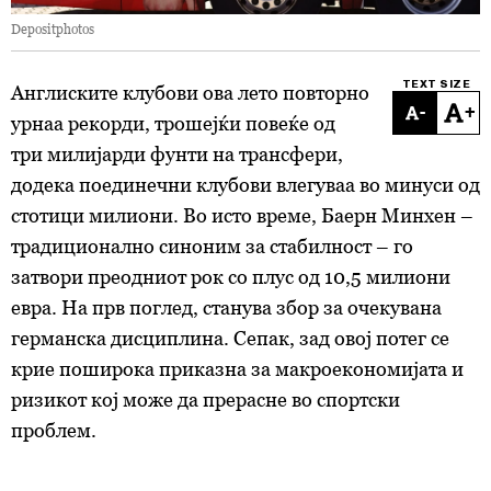
Depositphotos
TEXT SIZE
Англиските клубови ова лето повторно
-
+
урнаа рекорди, трошeјќи повеќе од
три милијарди фунти на трансфери,
додека поединечни клубови влегуваа во минуси од
стотици милиони. Во исто време, Баерн Минхен –
традиционално синоним за стабилност – го
затвори преодниот рок со плус од 10,5 милиони
евра. На прв поглед, станува збор за очекувана
германска дисциплина. Сепак, зад овој потег се
крие поширока приказна за макроекономијата и
ризикот кој може да прерасне во спортски
проблем.