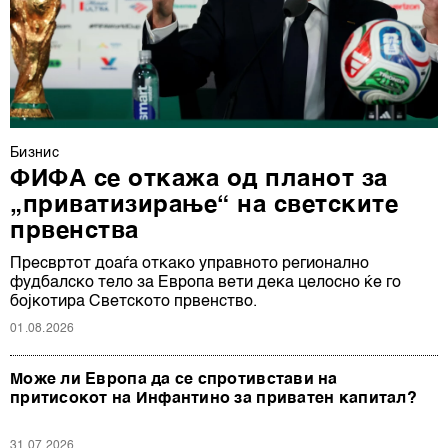
Бизнис
ФИФА се откажа од планот за
„приватизирање“ на светските
првенства
Пресвртот доаѓа откако управното регионално
фудбалско тело за Европа вети дека целосно ќе го
бојкотира Светското првенство.
01.08.2026
Може ли Европа да се спротивстави на
притисокот на Инфантино за приватен капитал?
31.07.2026