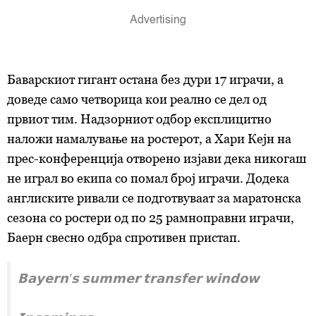
Баварскиот гигант остана без дури 17 играчи, а
доведе само четворица кои реално се дел од
првиот тим. Надзорниот одбор експлицитно
наложи намалување на ростерот, а Хари Кејн на
прес-конференција отворено изјави дека никогаш
не играл во екипа со помал број играчи. Додека
англиските ривали се подготвуваат за маратонска
сезона со ростери од по 25 рамноправни играчи,
Баерн свесно одбра спротивен пристап.
𝗕𝗮𝘆𝗲𝗿𝗻'𝘀 𝘀𝘂𝗺𝗺𝗲𝗿 𝘁𝗿𝗮𝗻𝘀𝗳𝗲𝗿 𝘄𝗶𝗻𝗱𝗼𝘄