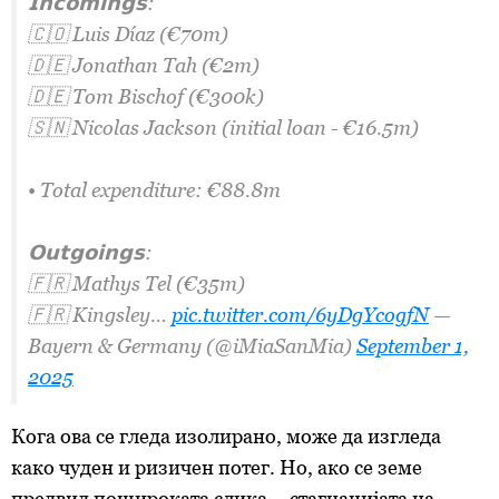
𝗜𝗻𝗰𝗼𝗺𝗶𝗻𝗴𝘀:
🇨🇴 Luis Díaz (€70m)
🇩🇪 Jonathan Tah (€2m)
🇩🇪 Tom Bischof (€300k)
🇸🇳 Nicolas Jackson (initial loan - €16.5m)
• Total expenditure: €88.8m
𝗢𝘂𝘁𝗴𝗼𝗶𝗻𝗴𝘀:
🇫🇷 Mathys Tel (€35m)
🇫🇷 Kingsley…
pic.twitter.com/6yDgYcogfN
—
Bayern & Germany (@iMiaSanMia)
September 1,
2025
Кога ова се гледа изолирано, може да изгледа
како чуден и ризичен потег. Но, ако се земе
предвид пошироката слика – стагнацијата на