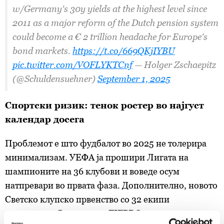
w/Germany's 30y yields at the highest level since
2011 as a major reform of the Dutch pension system
could become a € 2 trillion headache for Europe's
bond markets.
https://t.co/669QKjIYBU
pic.twitter.com/VOFLYKTCnf
— Holger Zschaepitz
(@Schuldensuehner)
September 1, 2025
Спортски ризик: тенок ростер во најгуст
календар досега
Проблемот е што фудбалот во 2025 не толерира
минимализам. УЕФА ја прошири Лигата на
шампионите на 36 клубови и воведе осум
натпревари во првата фаза. Дополнително, новото
Светско клупско првенство со 32 екипи
предизвика Синдикатот FIFPRO да предупреди на