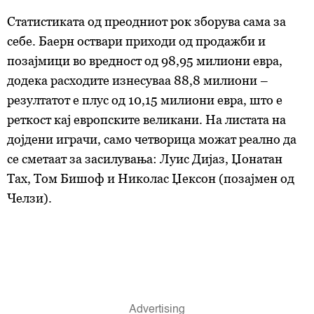
Статистиката од преодниот рок зборува сама за
себе. Баерн оствари приходи од продажби и
позајмици во вредност од 98,95 милиони евра,
додека расходите изнесуваа 88,8 милиони –
резултатот е плус од 10,15 милиони евра, што е
реткост кај европските великани. На листата на
дојдени играчи, само четворица можат реално да
се сметаат за засилувања: Луис Дијаз, Џонатан
Тах, Том Бишоф и Николас Џексон (позајмен од
Челзи).