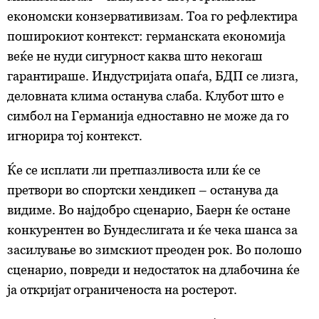
економски конзервативизам. Тоа го рефлектира
поширокиот контекст: германската економија
веќе не нуди сигурност каква што некогаш
гарантираше. Индустријата опаѓа, БДП се лизга,
деловната клима останува слаба. Клубот што е
симбол на Германија едноставно не може да го
игнорира тој контекст.
Ќе се исплати ли претпазливоста или ќе се
претвори во спортски хендикеп – останува да
видиме. Во најдобро сценарио, Баерн ќе остане
конкурентен во Бундеслигата и ќе чека шанса за
засилување во зимскиот преоден рок. Во полошо
сценарио, повреди и недостаток на длабочина ќе
ја откријат ограниченоста на ростерот.