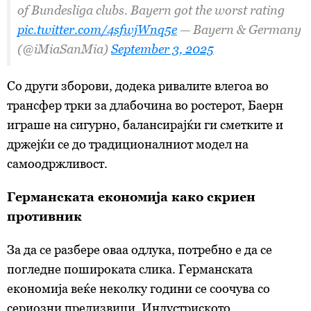
of Bundesliga clubs. Bayern got the worst rating
pic.twitter.com/4sfwjWnq5e
— Bayern & Germany
(@iMiaSanMia)
September 3, 2025
Со други зборови, додека ривалите влегоа во
трансфер трки за длабочина во ростерот, Баерн
играше на сигурно, балансирајќи ги сметките и
држејќи се до традиционалниот модел на
самooдржливост.
Германската економија како скриен
противник
За да се разбере оваа одлука, потребно е да се
погледне пошироката слика. Германската
економија веќе неколку години се соочува со
сериозни предизвици. Индустриското