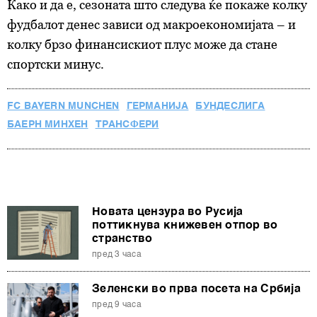
Како и да е, сезоната што следува ќе покаже колку
фудбалот денес зависи од макроекономијата – и
колку брзо финансискиот плус може да стане
спортски минус.
FC BAYERN MUNCHEN
ГЕРМАНИЈА
БУНДЕСЛИГА
БАЕРН МИНХЕН
ТРАНСФЕРИ
Новата цензура во Русија
поттикнува книжевен отпор во
странство
пред 3 часа
Зеленски во прва посета на Србија
пред 9 часа