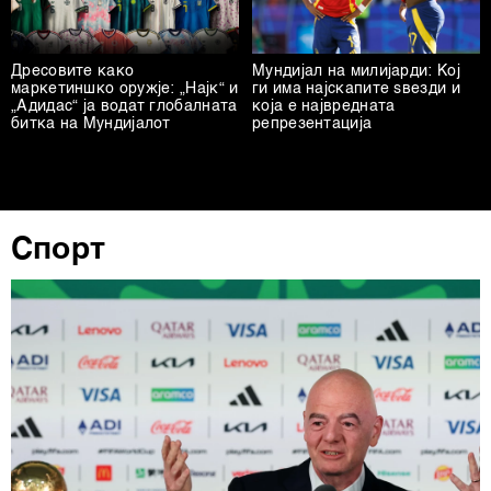
Дресовите како
Мундијал на милијарди: Кој
маркетиншко оружје: „Најк“ и
ги има најскапите ѕвезди и
„Адидас“ ја водат глобалната
која е највредната
битка на Мундијалот
репрезентација
Спорт