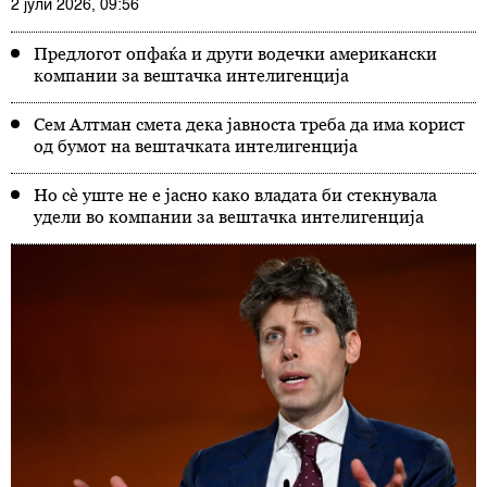
2 јули 2026, 09:56
Предлогот опфаќа и други водечки американски
компании за вештачка интелигенција
Сем Алтман смета дека јавноста треба да има корист
од бумот на вештачката интелигенција
Но сè уште не е јасно како владата би стекнувала
удели во компании за вештачка интелигенција