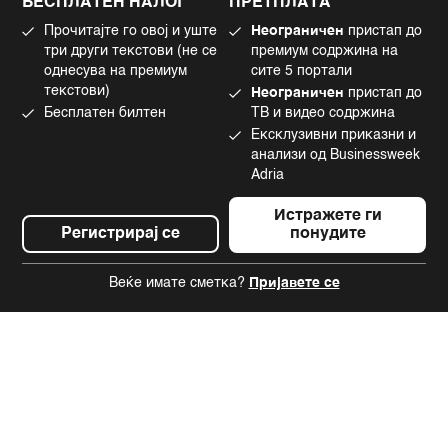
БЕСПЛАТЕН НАЛОГ
ПРЕТПЛАТА
Маркетинг
Linkedin
Прочитајте го овој и уште
Неограничен
пристап до
Употреба на вештачка интелигенција
Tiktok
три други текстови (не се
премиум содржина на
однесува на премиум
сите 5 портали
текстови)
Неограничен
пристап до
Бесплатен билтен
ТВ и видео содржина
©2022 - 2026 Bloomberg L.P. All Rights Reserved. BLOOMBERG and the
Ексклузивни приказни и
BLOOMBERG logo are registered trademarks and service marks of
Bloomberg Finance L.P. or its subsidiaries, displayed with permission
анализи од Businessweek
Bloomberg Adria is a Mtel Swiss SA Property
Adria
News CMS by Cubes
Истражете ги
Регистрирај се
понудите
Веќе имате сметка?
Пријавете се