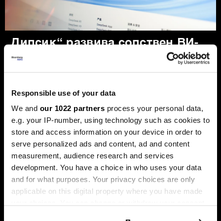
„Дипсик“ развива сопствен ВИ-
чип, „Енвидија“ под притисок
Кинеската компанија работи на чип наменет за
инференција, додека најголемите светски компании
сè повеќе вложуваат во развој на сопствен хардвер
Responsible use of your data
за да ја намалат зависноста од „Енвидија“ и да ги
оптимизираат ВИ-системите.
We and
our 1022 partners
process your personal data,
e.g. your IP-number, using technology such as cookies to
store and access information on your device in order to
serve personalized ads and content, ad and content
measurement, audience research and services
development. You have a choice in who uses your data
and for what purposes. Your privacy choices are only
applicable on this digital property where you have made
your choices. You can change or withdraw your consent
Новите чекори за поголема
Како ВИ агентите им
any time from the Cookie Declaration or by clicking on
сајбер-безбедност во
помагаат на потрошувачите