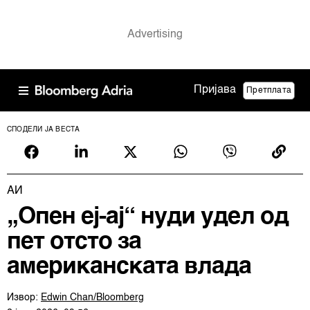
Пријава
Претплата
СПОДЕЛИ ЈА ВЕСТА
АИ
„Опен еј-ај“ нуди удел од
пет отсто за
американската влада
Извор:
Edwin Chan/Bloomberg