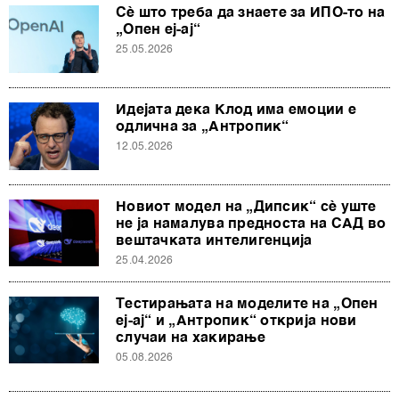
Сè што треба да знаете за ИПО-то на
„Опен еј-ај“
25.05.2026
Идејата дека Клод има емоции е
одлична за „Антропик“
12.05.2026
Новиот модел на „Дипсик“ сè уште
не ја намалува предноста на САД во
вештачката интелигенција
25.04.2026
Тестирањата на моделите на „Опен
еј-ај“ и „Антропик“ открија нови
случаи на хакирање
05.08.2026