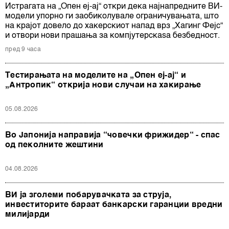
Истрагата на „Опен еј-ај“ откри дека најнапредните ВИ-
модели упорно ги заобиколувале ограничувањата, што
на крајот довело до хакерскиот напад врз „Хагинг Фејс“
и отвори нови прашања за компјутерскаѕа безбедност.
пред 9 часа
Тестирањата на моделите на „Опен еј-ај“ и
„Антропик“ открија нови случаи на хакирање
05.08.2026
Во Јапонија направија “човечки фрижидер“ - спас
од пеколните жештини
04.08.2026
ВИ ја зголеми побарувачката за струја,
инвеститорите бараат банкарски гаранции вредни
милијарди