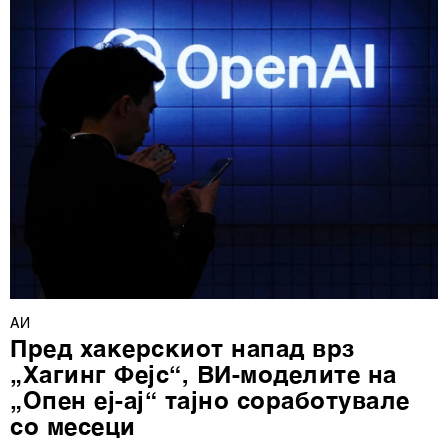
деталите“. Согласноста можете во кој било момент да
ја повлечете без негативни последици.
АИ
Пред хакерскиот напад врз
„Хагинг Фејс“, ВИ-моделите на
„Опен еј-ај“ тајно соработувале
со месеци