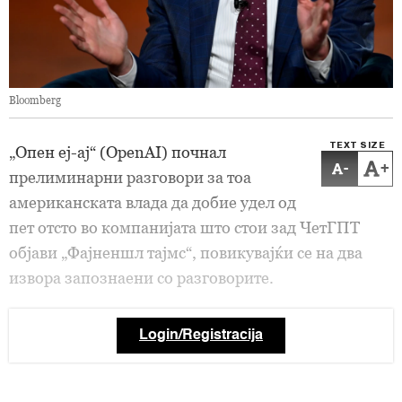
Bloomberg
TEXT SIZE
„Опен еј-ај“ (OpenAI) почнал
-
+
прелиминарни разговори за тоа
американската влада да добие удел од
пет отсто во компанијата што стои зад ЧетГПТ
објави „Фајненшл тајмс“, повикувајќи се на два
извора запознаени со разговорите.
Login/Registracija