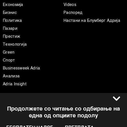
Економија
Videos
Бизнис
Распоред
Политика
Настани на Блумберг Адрија
Пазари
Престиж
Технологија
Green
Спорт
Businessweek Adria
Анализа
Adria Insight
Услови за користење
Следете не
Продолжете со читање со одбирање на
Импресум
Facebook
една од опциите подолу
Политика на приватност
Instagram
Политика за колачиња
Twitter