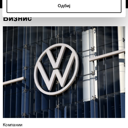
Одбиј
specific characteristics (fingerprinting)
Find out more about how your personal data is processed
Бизнис
and set your preferences in the
details section
.
Заедничките ракувачи се HD-WIN ARENA SPORT
d.o.o. и
Пертнери
. Повеќе за податоците кои ги
обработуваме како и за вашите права прочитајте во
нашата
Политика на приватност
, а за колачињата и
други слични технологии во
Политиката на
колачиња
. Колачињата во кој било момент можете
повторно да ги ажурирате со клик на „Прикажи ги
деталите“. Согласноста можете во кој било момент да
ја повлечете без негативни последици.
Компании