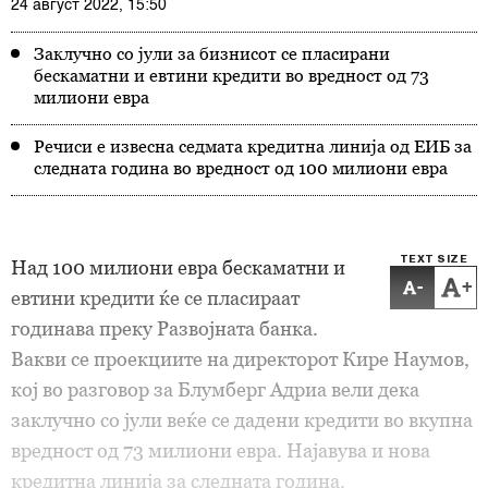
24 август 2022, 15:50
Заклучно со јули за бизнисот се пласирани
бескаматни и евтини кредити во вредност од 73
милиони евра
Речиси е извесна седмата кредитна линија од ЕИБ за
следната година во вредност од 100 милиони евра
TEXT SIZE
Над 100 милиони евра бескаматни и
-
+
евтини кредити ќе се пласираат
годинава преку Развојната банка.
Вакви се проекциите на директорот Кире Наумов,
кој во разговор за Блумберг Адриа вели дека
заклучно со јули веќе се дадени кредити во вкупна
вредност од 73 милиони евра. Најавува и нова
кредитна линија за следната година.