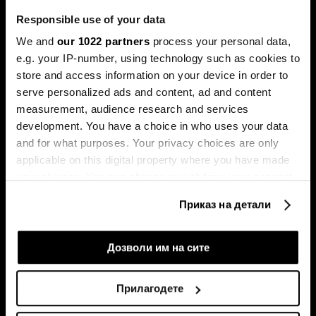
Responsible use of your data
We and
our 1022 partners
process your personal data,
e.g. your IP-number, using technology such as cookies to
Хрватските компании ги
Над 60 отсто од плаќањата
store and access information on your device in order to
споделија искуствата по
во евра се преку новата
serve personalized ads and content, ad and content
излегувањето на берза
шема на СЕПА
measurement, audience research and services
development. You have a choice in who uses your data
and for what purposes. Your privacy choices are only
applicable on this digital property where you have made
your choices. You can change or withdraw your consent
any time from the Cookie Declaration or by clicking on
Приказ на детали
the Privacy trigger icon.
If you allow, we would also like to:
Дозволи им на сите
Криопрезервација:
Патот на македонските
Инвестиција во вечен живот
играчки од Крива Паланка
Collect information about your geographical
со ризици и приноси како
до големите трговски
location which can be accurate to within several
биткоинот
синџири низ светот
Прилагодете
meters
Identify your device by actively scanning it for