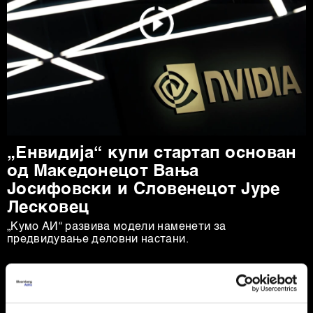
„Енвидија“ купи стартап основан
од Mакедонецот Вања
Јосифовски и Словенецот Јуре
Лесковец
„Кумо АИ“ развива модели наменети за
предвидување деловни настани.