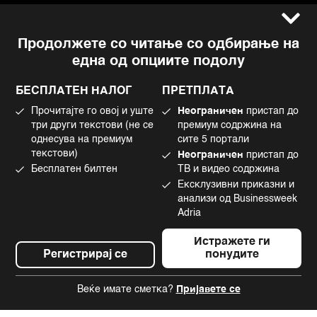
Услови за користење
Следете не
Продолжете со читање со одбирање на
Импресум
Facebook
една од опциите подолу
Политика на приватност
Instagram
Политика за колачиња
Twitter
БЕСПЛАТЕН НАЛОГ
ПРЕТПЛАТА
Маркетинг
Linkedin
Прочитајте го овој и уште
Неограничен
пристап до
Употреба на вештачка интелигенција
Tiktok
три други текстови (не се
премиум содржина на
однесува на премиум
сите 5 портали
текстови)
Неограничен
пристап до
Бесплатен билтен
ТВ и видео содржина
©2022 - 2026 Bloomberg L.P. All Rights Reserved. BLOOMBERG and the
Ексклузивни приказни и
BLOOMBERG logo are registered trademarks and service marks of
Bloomberg Finance L.P. or its subsidiaries, displayed with permission
анализи од Businessweek
Bloomberg Adria is a Mtel Swiss SA Property
Adria
News CMS by Cubes
Истражете ги
Регистрирај се
понудите
Веќе имате сметка?
Пријавете се