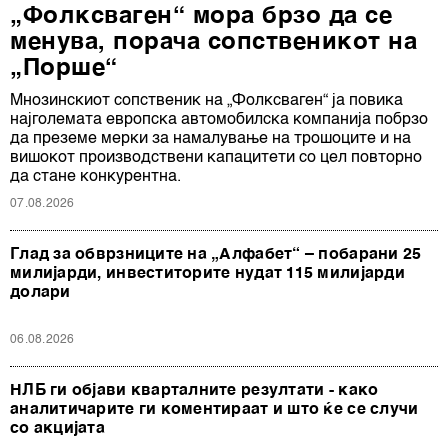
„Фолксваген“ мора брзо да се
менува, порача сопственикот на
„Порше“
Мнозинскиот сопственик на „Фолксваген“ ја повика
најголемата европска автомобилска компанија побрзо
да преземе мерки за намалување на трошоците и на
вишокот производствени капацитети со цел повторно
да стане конкурентна.
07.08.2026
Глад за обврзниците на „Алфабет“ – побарани 25
милијарди, инвеститорите нудат 115 милијарди
долари
06.08.2026
НЛБ ги објави кварталните резултати - како
аналитичарите ги коментираат и што ќе се случи
со акцијата