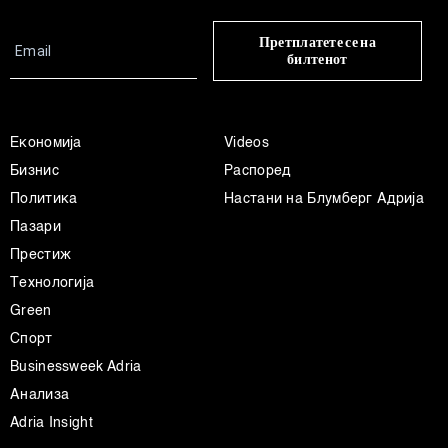
Претплатете се на
билтенот
Економија
Videos
Бизнис
Распоред
Политика
Настани на Блумберг Адрија
Пазари
Престиж
Технологија
Green
Спорт
Businessweek Adria
Анализа
Adria Insight