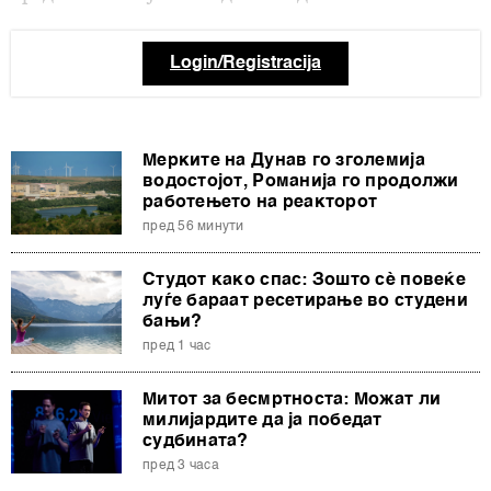
Login/Registracija
Мерките на Дунав го зголемија
водостојот, Романија го продолжи
работењето на реакторот
пред 56 минути
Студот како спас: Зошто сè повеќе
луѓе бараат ресетирање во студени
бањи?
пред 1 час
Митот за бесмртноста: Можат ли
милијардите да ја победат
судбината?
пред 3 часа