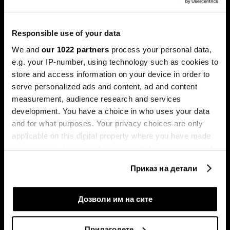
Јосифовски и Словенецот Јуре
Лесковец
„Кумо АИ“ развива модели наменети за
Responsible use of your data
предвидување деловни настани.
We and
our 1022 partners
process your personal data,
e.g. your IP-number, using technology such as cookies to
store and access information on your device in order to
serve personalized ads and content, ad and content
measurement, audience research and services
development. You have a choice in who uses your data
and for what purposes. Your privacy choices are only
applicable on this digital property where you have made
Хрватските компании ги
Над 60 отсто од плаќањата
your choices. You can change or withdraw your consent
споделија искуствата по
во евра се преку новата
any time from the Cookie Declaration or by clicking on
излегувањето на берза
шема на СЕПА
Приказ на детали
the Privacy trigger icon.
If you allow, we would also like to:
Дозволи им на сите
Collect information about your geographical
location which can be accurate to within several
Прилагодете