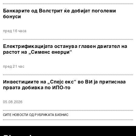
Банкарите од Волстрит ќе добијат поголеми
бонуси
пред 16 часа
Електрификацијата останува главен двигател на
растот на „Сименс енерџи“
пред 21 час
Инвестициите на „Спејс екс“ во ВИ ја притиснаа
првата добивка по ИПО-то
05.08.2026
СИТЕ НОВОСТИ ОД РУБРИКАТА БИЗНИС