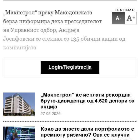
TEXT SIZE
„Макпетрол“ преку Македонската
-
+
берза информира дека претседателот
на Управниот одбор, Андреја
Јосифовски се стекнал со 135 обични акции од
компанијата.
Login/Registracija
„Макпетрол“ ќе исплати рекордна
бруто-дивиденда од 4.620 денари за
акција
27.05.2026
Како да знаете дали портфолиото е
премногу ризично? Ова се клучни