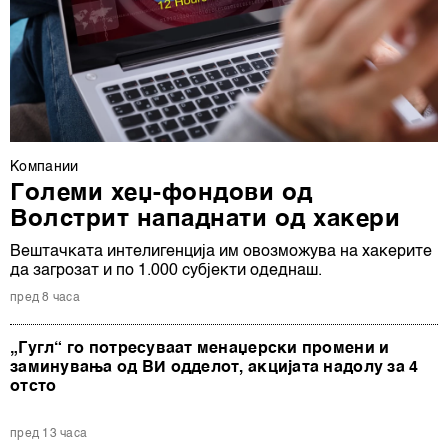
Компании
Големи хеџ-фондови од
Волстрит нападнати од хакери
Вештачката интелигенција им овозможува на хакерите
да загрозат и по 1.000 субјекти одеднаш.
пред 8 часа
„Гугл“ го потресуваат менаџерски промени и
заминувања од ВИ одделот, акцијата надолу за 4
отсто
пред 13 часа