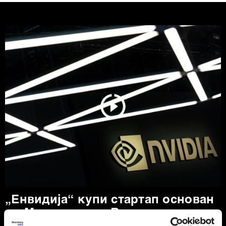
„Енвидија“ купи стартап основан
од Mакедонецот Вања