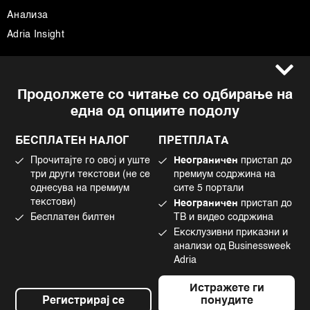
Анализа
Adria Insight
Услови за користење
Следете не
Продолжете со читање со одбирање на
Импресум
Facebook
една од опциите подолу
Политика на приватност
Instagram
Политика за колачиња
Twitter
БЕСПЛАТЕН НАЛОГ
ПРЕТПЛАТА
Маркетинг
Linkedin
Прочитајте го овој и уште
Неограничен
пристап до
Употреба на вештачка интелигенција
Tiktok
три други текстови (не се
премиум содржина на
однесува на премиум
сите 5 портали
текстови)
Неограничен
пристап до
Бесплатен билтен
ТВ и видео содржина
©2022 - 2026 Bloomberg L.P. All Rights Reserved. BLOOMBERG and the
Ексклузивни приказни и
BLOOMBERG logo are registered trademarks and service marks of
Bloomberg Finance L.P. or its subsidiaries, displayed with permission
анализи од Businessweek
Bloomberg Adria is a Mtel Swiss SA Property
Adria
News CMS by Cubes
Истражете ги
Регистрирај се
понудите