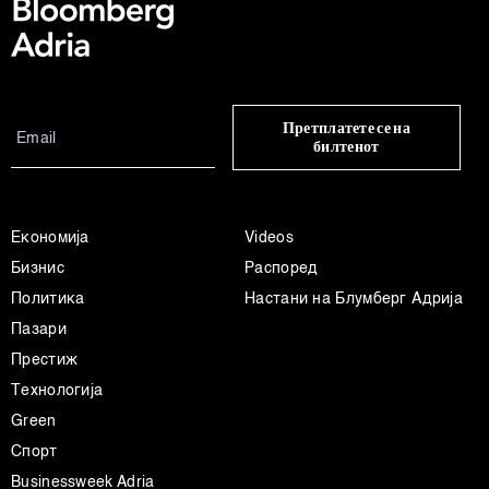
Претплатете се на
билтенот
Економија
Videos
Бизнис
Распоред
Политика
Настани на Блумберг Адрија
Пазари
Престиж
Технологија
Green
Спорт
Businessweek Adria