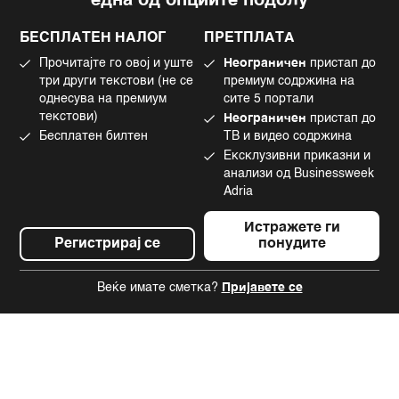
една од опциите подолу
Политика на приватност
Instagram
Политика за колачиња
Twitter
БЕСПЛАТЕН НАЛОГ
ПРЕТПЛАТА
Маркетинг
Linkedin
Прочитајте го овој и уште
Неограничен
пристап до
Употреба на вештачка интелигенција
Tiktok
три други текстови (не се
премиум содржина на
однесува на премиум
сите 5 портали
текстови)
Неограничен
пристап до
Бесплатен билтен
ТВ и видео содржина
©2022 - 2026 Bloomberg L.P. All Rights Reserved. BLOOMBERG and the
Ексклузивни приказни и
BLOOMBERG logo are registered trademarks and service marks of
Bloomberg Finance L.P. or its subsidiaries, displayed with permission
анализи од Businessweek
Bloomberg Adria is a Mtel Swiss SA Property
Adria
News CMS by Cubes
Истражете ги
Регистрирај се
понудите
Веќе имате сметка?
Пријавете се