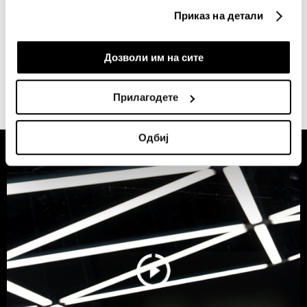
any time from the Cookie Declaration or by clicking on
Приказ на детали
the Privacy trigger icon.
СИТЕ НОВОСТИ ОД РУБРИКАТА БИЗНИС
If you allow, we would also like to:
Дозволи им на сите
Collect information about your geographical
location which can be accurate to within several
Прилагодете
meters
Identify your device by actively scanning it for
Одбиј
specific characteristics (fingerprinting)
Find out more about how your personal data is processed
and set your preferences in the
details section
.
Заедничките ракувачи се HD-WIN ARENA SPORT
d.o.o. и
Пертнери
. Повеќе за податоците кои ги
обработуваме како и за вашите права прочитајте во
нашата
Политика на приватност
, а за колачињата и
други слични технологии во
Политиката на
колачиња
. Колачињата во кој било момент можете
повторно да ги ажурирате со клик на „Прикажи ги