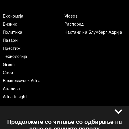
Економија
Videos
Бизнис
Распоред
Политика
Настани на Блумберг Адрија
Пазари
Престиж
Технологија
Green
Спорт
Businessweek Adria
Анализа
Adria Insight
Услови за користење
Следете не
Продолжете со читање со одбирање на
Импресум
Facebook