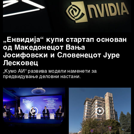
деталите“. Согласноста можете во кој било момент да
ја повлечете без негативни последици.
„Енвидија“ купи стартап основан
од Mакедонецот Вања
Јосифовски и Словенецот Јуре
Лесковец
„Кумо АИ“ развива модели наменети за
предвидување деловни настани.