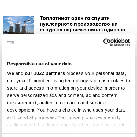
Топлотниот бран го спушти
нуклеарното производство на
струја на најниско ниво годинава
29.06.2026
Топлотниот бран ги урива
температурните рекорди низ
Responsible use of your data
Европа
23.06.2026
We and
our 1022 partners
process your personal data,
e.g. your IP-number, using technology such as cookies to
Европскиот топлотен бран ги враќа
store and access information on your device in order to
цените на струјата во Франција на
serve personalized ads and content, ad and content
максимумот од 2023 година
measurement, audience research and services
16.06.2026
development. You have a choice in who uses your data
and for what purposes. Your privacy choices are only
Цените на струјата отидоа во минус
поради топлотниот бран
applicable on this digital property where you have made
26.05.2026
your choices. You can change or withdraw your consent