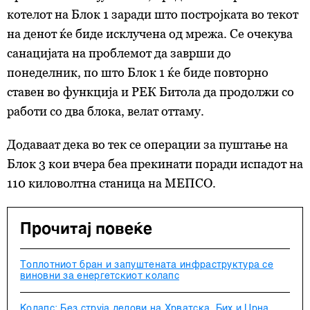
котелот на Блок 1 заради што постројката во текот
на денот ќе биде исклучена од мрежа. Се очекува
санацијата на проблемот да заврши до
понеделник, по што Блок 1 ќе биде повторно
ставен во функција и РЕК Битола да продолжи со
работи со два блока, велат оттаму.
Додаваат дека во тек се операции за пуштање на
Блок 3 кои вчера беа прекинати поради испадот на
110 киловолтна станица на МЕПСО.
Прочитај повеќе
Топлотниот бран и запуштената инфраструктура се
виновни за енергетскиот колапс
Колапс: Без струја делови на Хрватска, Бих и Црна