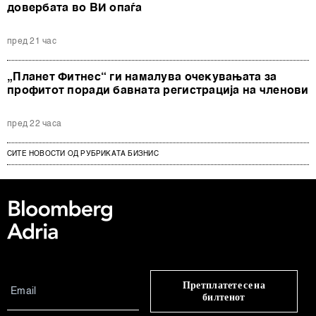
довербата во ВИ опаѓа
пред 21 час
„Планет Фитнес“ ги намалува очекувањата за
профитот поради бавната регистрација на членови
пред 22 часа
СИТЕ НОВОСТИ ОД РУБРИКАТА БИЗНИС
Претплатете се на
билтенот