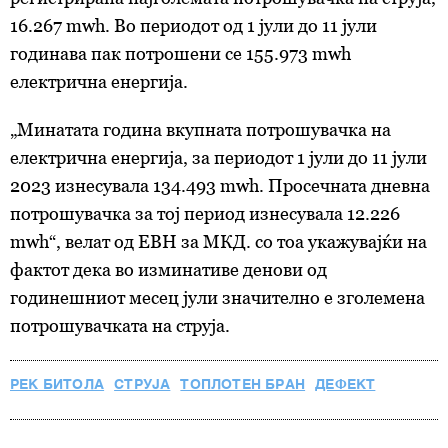
16.267 mwh. Во периодот од 1 јули до 11 јули
годинава пак потрошени се 155.973 mwh
електрична енергија.
„Минатата година вкупната потрошувачка на
електрична енергија, за периодот 1 јули до 11 јули
2023 изнесувала 134.493 mwh. Просечната дневна
потрошувачка за тој период изнесувала 12.226
mwh“, велат од ЕВН за МКД. со тоа укажувајќи на
фактот дека во изминативе денови од
годинешниот месец јули значително е зголемена
потрошувачката на струја.
РЕК БИТОЛА
СТРУЈА
ТОПЛОТЕН БРАН
ДЕФЕКТ