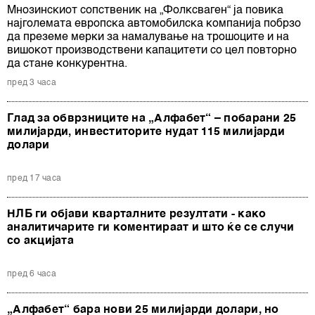
Мнозинскиот сопственик на „Фолксваген“ ја повика
најголемата европска автомобилска компанија побрзо
да преземе мерки за намалување на трошоците и на
вишокот производствени капацитети со цел повторно
да стане конкурентна.
пред 3 часа
Глад за обврзниците на „Алфабет“ – побарани 25
милијарди, инвеститорите нудат 115 милијарди
долари
пред 17 часа
НЛБ ги објави кварталните резултати - како
аналитичарите ги коментираат и што ќе се случи
со акцијата
пред 6 часа
„Алфабет“ бара нови 25 милијарди долари, но