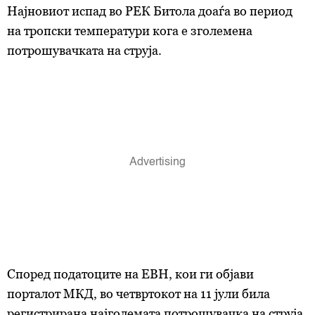
Најновиот испад во РЕК Битола доаѓа во период
на тропски температури кога е зголемена
потрошувачката на струја.
Според податоците на ЕВН, кои ги објави
порталот МКД, во четвртокот на 11 јули била
регистрирана најголемата потрошувачка на струја,