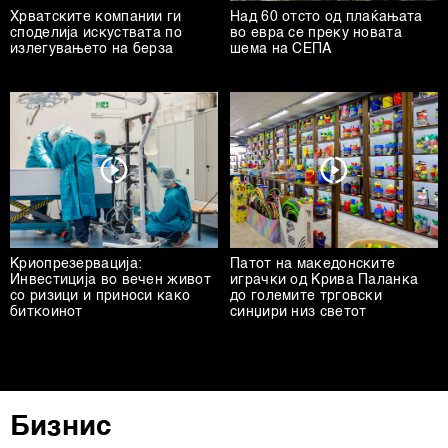
Хрватските компании ги
Над 60 отсто од плаќањата
споделија искуствата по
во евра се преку новата
излегувањето на берза
шема на СЕПА
Криопрезервација:
Патот на македонските
Инвестиција во вечен живот
играчки од Крива Паланка
со ризици и приноси како
до големите трговски
биткоинот
синџири низ светот
Бизнис