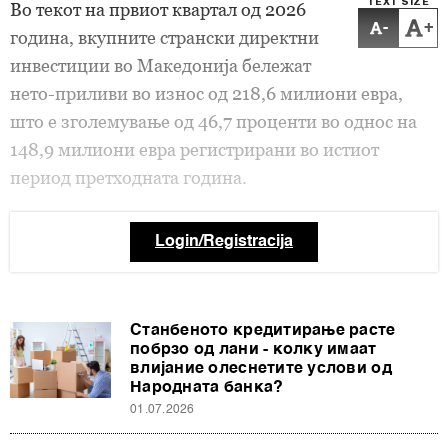
TEXT SIZE
Во текот на првиот квартал од 2026
-
+
година, вкупните странски директни
инвестиции во Македонија бележат
нето-приливи во износ од 218,6 милиони евра,
што е зголемување од 46,7 проценти во однос на
148,9 милиони евра регистрирани во истиот
период претходната година.
Login/Registracija
Станбеното кредитирање расте
побрзо од лани - колку имаат
влијание олеснетите услови од
Народната банка?
01.07.2026