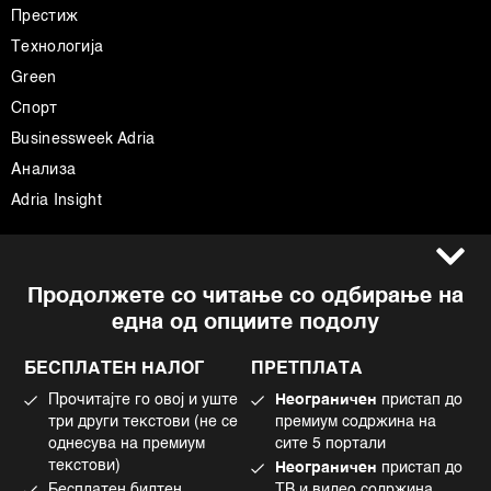
Престиж
Технологија
Green
Спорт
Businessweek Adria
Анализа
Adria Insight
Услови за користење
Следете не
Продолжете со читање со одбирање на
Импресум
Facebook
една од опциите подолу
Политика на приватност
Instagram
Политика за колачиња
Twitter
БЕСПЛАТЕН НАЛОГ
ПРЕТПЛАТА
Маркетинг
Linkedin
Прочитајте го овој и уште
Неограничен
пристап до
Употреба на вештачка интелигенција
Tiktok
три други текстови (не се
премиум содржина на
однесува на премиум
сите 5 портали
текстови)
Неограничен
пристап до
Бесплатен билтен
ТВ и видео содржина