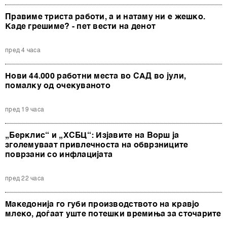
Правиме триста работи, а и натаму ни е жешко.
Каде грешиме? - пет вести на денот
пред 4 часа
Нови 44.000 работни места во САД во јули,
помалку од очекуваното
пред 19 часа
„Берклис“ и „ХСБЦ“: Изјавите на Ворш ја
зголемуваат привлечноста на обврзниците
поврзани со инфлацијата
пред 22 часа
Македонија го губи производството на кравјо
млеко, доѓаат уште потешки времиња за сточарите