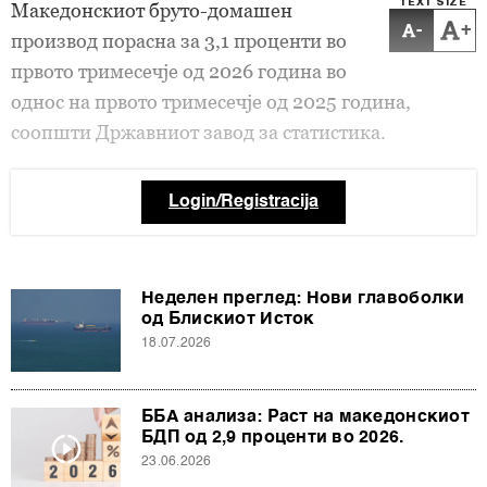
TEXT SIZE
Македонскиот бруто-домашен
-
+
производ порасна за 3,1 проценти во
првото тримесечје од 2026 година во
однос на првото тримесечје од 2025 година,
соопшти Државниот завод за статистика.
Login/Registracija
Неделен преглед: Нови главоболки
од Блискиот Исток
18.07.2026
ББА анализа: Раст на македонскиот
БДП од 2,9 проценти во 2026.
23.06.2026