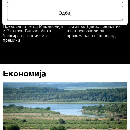
Identify your device by actively scanning it for
Одбиј
specific characteristics (fingerprinting)
Find out more about how your personal data is processed
Превозниците од Македонија
Трамп во Давос повика на
and set your preferences in the
details section
.
и Западен Балкан ќе ги
итни преговори за
блокираат граничните
преземање на Гренланд
премини
Заедничките ракувачи се HD-WIN ARENA SPORT
d.o.o. и
Пертнери
. Повеќе за податоците кои ги
обработуваме како и за вашите права прочитајте во
нашата
Политика на приватност
, а за колачињата и
други слични технологии во
Политиката на
Економија
колачиња
. Колачињата во кој било момент можете
повторно да ги ажурирате со клик на „Прикажи ги
деталите“. Согласноста можете во кој било момент да
ја повлечете без негативни последици.