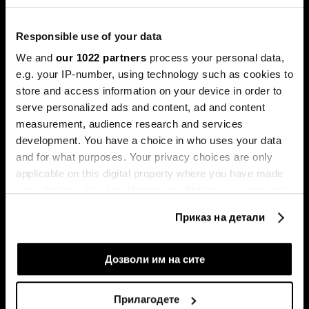
каматните стапки, но Марко Бјеговиќ од „Аркомина
рисрч“ предупредува дека за тоа ќе мора да ги
редефинира клучните економски индикатори и да ги
Responsible use of your data
придобие скептичните колеги.
We and
our 1022 partners
process your personal data,
e.g. your IP-number, using technology such as cookies to
store and access information on your device in order to
serve personalized ads and content, ad and content
measurement, audience research and services
development. You have a choice in who uses your data
and for what purposes. Your privacy choices are only
applicable on this digital property where you have made
your choices. You can change or withdraw your consent
Таки Фити: Се заканува
Последната карта на Иран:
стагфлација, потребни се
зошто Хутите засега нема
any time from the Cookie Declaration or by clicking on
мерки за ценовна
целосно да се вклучат во
Приказ на детали
the Privacy trigger icon.
стабилност
војната
If you allow, we would also like to:
Дозволи им на сите
Collect information about your geographical
location which can be accurate to within several
Прилагодете
meters