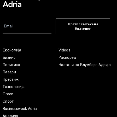
Претплатете се на
билтенот
Економија
Videos
Бизнис
Распоред
Политика
Настани на Блумберг Адрија
Пазари
Престиж
Технологија
Green
Спорт
Businessweek Adria
Анализа