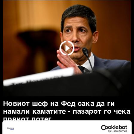
Новиот шеф на Фед сака да ги
намали каматите - пазарот го чека
првиот потег
Новиот шеф на Фeд, Кевин Варш, ќе се обиде
агресивно да ја протурка агендата за намалување на