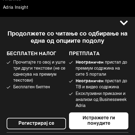
Adria Insight
Услови за користење
Следете не
Продолжете со читање со одбирање на
Импресум
Facebook
една од опциите подолу
Политика на приватност
Instagram
Политика за колачиња
Twitter
БЕСПЛАТЕН НАЛОГ
ПРЕТПЛАТА
Маркетинг
Linkedin
Прочитајте го овој и уште
Неограничен
пристап до
Употреба на вештачка интелигенција
Tiktok
три други текстови (не се
премиум содржина на
однесува на премиум
сите 5 портали
текстови)
Неограничен
пристап до
Бесплатен билтен
ТВ и видео содржина
©2022 - 2026 Bloomberg L.P. All Rights Reserved. BLOOMBERG and the
Ексклузивни приказни и
BLOOMBERG logo are registered trademarks and service marks of
Bloomberg Finance L.P. or its subsidiaries, displayed with permission
анализи од Businessweek
Bloomberg Adria is a Mtel Swiss SA Property
Adria
News CMS by Cubes
Истражете ги
Регистрирај се
понудите