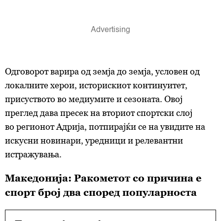
Одговорот варира од земја до земја, условен од
локалните херои, историскиот континуитет,
присуството во медиумите и сезоната. Овој
преглед дава пресек на вториот спортски слој
во регионот Адрија, потпирајќи се на увидите на
искусни новинари, уредници и релевантни
истражувања.
Македонија: Ракометот со причина е
спорт
б
рој два според популарноста