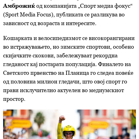
Амброжиќ
од компанијата „Спорт медиа фокус“
(Sport Media Focus), публиката се разликува во
зависност од возраста и интересите.
Кошарката и велосипедизмот се високорангирани
во истражувањето, но зимските спортови, особено
скијачките скокови, забележуваат рекордна
гледаност кај постарата популација. Финалето на
Светското првенство на Планица го следеа повеќе
од половина милион гледачи, што овој спорт го
прави исклучително актуелен во медиумскиот
простор.