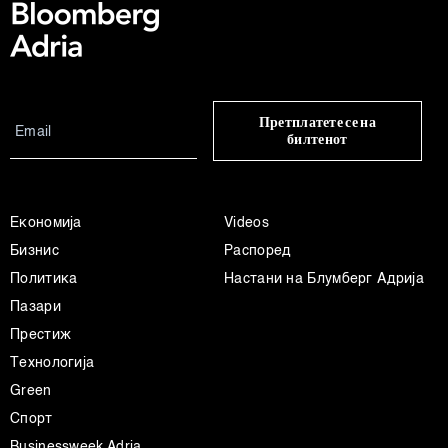
Претплатете се на
билтенот
Економија
Videos
Бизнис
Распоред
Политика
Настани на Блумберг Адрија
Пазари
Престиж
Технологија
Green
Спорт
Businessweek Adria