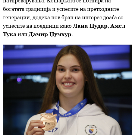
натпреварувања. Кошарката се потпира на
богатата традиција и успесите на претходните
генерации, додека нов бран на интерес доаѓа со
успесите на поединци како
Лана Пудар
,
Амел
Тука
или
Дамир Џумхур
.