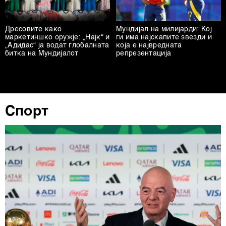
Дресовите како
Мундијал на милијарди: Кој
маркетиншко оружје: „Најк“ и
ги има најскапите ѕвезди и
„Адидас“ ја водат глобалната
која е највредната
битка на Мундијалот
репрезентација
Спорт