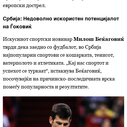
европски дострел.
Србија: Недоволно искористен потенцијалот
на Ѓоковиќ
Искусниот спортски новинар
Милош Беќаговиќ
тврди дека заедно со фудбалот, во Србија
најпопуларни спортови се кошарката, тенисот,
ватерполото и атлетиката. „Кај нас спортот и
успехот се туркаат“, истакнува Беќаговиќ,
посочувајќи на причинско-последичната врска
помеѓу популарноста и резултатите.