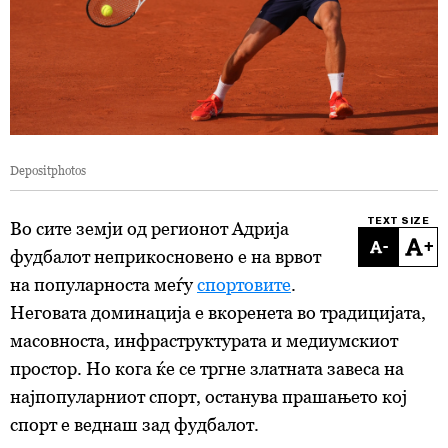
Depositphotos
TEXT SIZE
Во сите земји од регионот Адрија
-
+
фудбалот неприкосновено е на врвот
на популарноста меѓу
спортовите
.
Неговата доминација е вкоренета во традицијата,
масовноста, инфраструктурата и медиумскиот
простор. Но кога ќе се тргне златната завеса на
најпопуларниот спорт, останува прашањето кој
спорт е веднаш зад фудбалот.