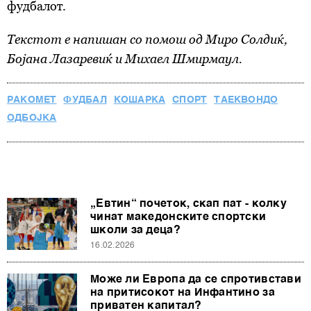
фудбалот.
Текстот е напишан со помош од Миро Солдиќ,
Бојана Лазаревиќ и Михаел Шмирмаул.
РАКОМЕТ
ФУДБАЛ
КОШАРКА
СПОРТ
ТАЕКВОНДО
ОДБОЈКА
„Евтин“ почеток, скап пат - колку
чинат македонските спортски
школи за деца?
16.02.2026
Може ли Европа да се спротивстави
на притисокот на Инфантино за
приватен капитал?