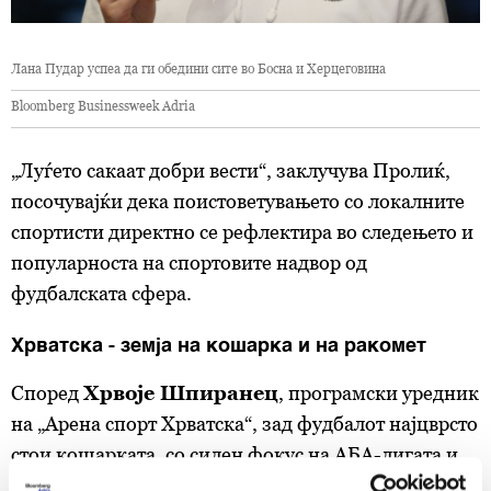
Лана Пудар успеа да ги обедини сите во Босна и Херцеговина
Bloomberg Businessweek Adria
„Луѓето сакаат добри вести“, заклучува Пролиќ,
посочувајќи дека поистоветувањето со локалните
спортисти директно се рефлектира во следењето и
популарноста на спортовите надвор од
фудбалската сфера.
Хрватска - земја на кошарка и на ракомет
Според
Хрвоје Шпиранец
, програмски уредник
на „Арена спорт Хрватска“, зад фудбалот најцврсто
стои кошарката, со силен фокус на АБА-лигата и
домашните клубови. НБА има своја база, но