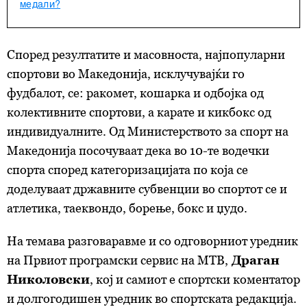
медали?
Според резултатите и масовноста, најпопуларни
спортови во Македонија, исклучувајќи го
фудбалот, се: ракомет, кошарка и одбојка од
колективните спортови, а карате и кикбокс од
индивидуалните. Од Министерството за спорт на
Македонија посочуваат дека во 10-те водечки
спорта според категоризацијата по која се
доделуваат државните субвенции во спортот се и
атлетика, таеквондо, борење, бокс и џудо.
На темава разговаравме и со одговорниот уредник
на Првиот програмски сервис на МТВ,
Драган
Николовски
, кој и самиот е спортски коментатор
и долгогодишен уредник во спортската редакција.