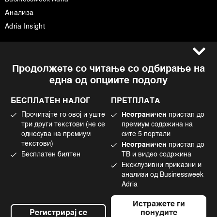
Анализа
Adria Insight
Услови за користење
Следете не
Продолжете со читање со одбирање на
Импресум
Facebook
една од опциите подолу
Политика на приватност
Instagram
Политика за колачиња
Twitter
БЕСПЛАТЕН НАЛОГ
ПРЕТПЛАТА
Маркетинг
Linkedin
Прочитајте го овој и уште
Неограничен
пристап до
Употреба на вештачка интелигенција
Tiktok
три други текстови (не се
премиум содржина на
однесува на премиум
сите 5 портали
текстови)
Неограничен
пристап до
Бесплатен билтен
ТВ и видео содржина
©2022 - 2026 Bloomberg L.P. All Rights Reserved. BLOOMBERG and the
Ексклузивни приказни и
BLOOMBERG logo are registered trademarks and service marks of
Bloomberg Finance L.P. or its subsidiaries, displayed with permission
анализи од Businessweek
Bloomberg Adria is a Mtel Swiss SA Property
Adria
News CMS by Cubes
Истражете ги
Регистрирај се
понудите