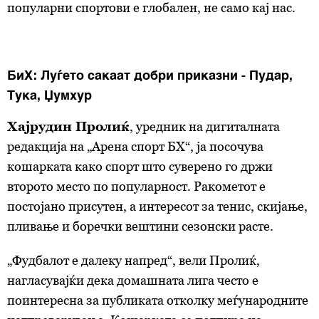
популарни спортови е глобален, не само кај нас.
БиХ: Луѓето сакаат добри приказни - Пудар,
Тука, Џумхур
Хајрудин Пролиќ
, уредник на дигиталната
редакција на „Арена спорт БХ“, ја посочува
кошарката како спорт што суверено го држи
второто место по популарност. Ракометот е
постојано присутен, а интересот за тенис, скијање,
пливање и боречки вештини сезонски расте.
„Фудбалот е далеку напред“, вели Пролиќ,
нагласувајќи дека домашната лига често е
поинтересна за публиката отколку меѓународните