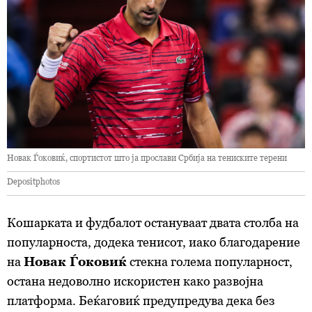
Новак Ѓоковиќ, спортистот што ја прослави Србија на тениските терени
Depositphotos
Кошарката и фудбалот остануваат двата столба на
популарноста, додека тенисот, иако благодарение
на
Новак Ѓоковиќ
стекна голема популарност,
остана недоволно искористен како развојна
платформа. Беќаговиќ предупредува дека без