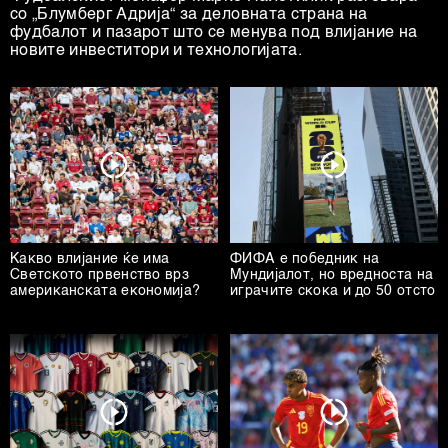
со „Блумберг Адрија“ за деловната страна на
фудбалот и пазарот што се менува под влијание на
новите инвеститори и технологијата.
Какво влијание ќе има
ФИФА е победник на
Светското првенство врз
Мундијалот, но вредноста на
американската економија?
играчите скока и до 50 отсто