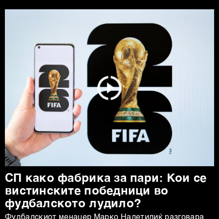
СП како фабрика за пари: Кои се
вистинските победници во
фудбалското лудило?
Фудбалскиот менаџер Марко Налетилиќ разговара