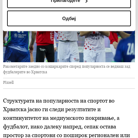
Прилагодете
meters
Identify your device by actively scanning it for
Одбиј
specific characteristics (fingerprinting)
Find out more about how your personal data is processed
and set your preferences in the
details section
.
Заедничките ракувачи се HD-WIN ARENA SPORT
d.o.o. и
Пертнери
. Повеќе за податоците кои ги
обработуваме како и за вашите права прочитајте во
Ракометарите заедно со кошаркарите според популарноста се веднаш зад
нашата
Политика на приватност
, а за колачињата и
фудбалерите во Хрватска
други слични технологии во
Политиката на
Pixsell
колачиња
. Колачињата во кој било момент можете
повторно да ги ажурирате со клик на „Прикажи ги
Структурата на популарноста на спортот во
деталите“. Согласноста можете во кој било момент да
Хрватска јасно ги следи резултатите и
ја повлечете без негативни последици.
континуитетот на медиумското покривање, а
фудбалот, иако далеку напред, сепак остава
простор за спортови со поширок регионален или