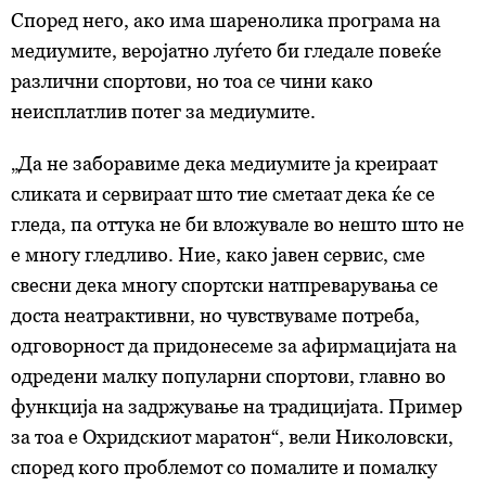
Според него, ако има шаренолика програма на
медиумите, веројатно луѓето би гледале повеќе
различни спортови, но тоа се чини како
неисплатлив потег за медиумите.
„Да не заборавиме дека медиумите ја креираат
сликата и сервираат што тие сметаат дека ќе се
гледа, па оттука не би вложувале во нешто што не
е многу гледливо. Ние, како јавен сервис, сме
свесни дека многу спортски натпреварувања се
доста неатрактивни, но чувствуваме потреба,
одговорност да придонесеме за афирмацијата на
одредени малку популарни спортови, главно во
функција на задржување на традицијата. Пример
за тоа е Охридскиот маратон“, вели Николовски,
според кого проблемот со помалите и помалку