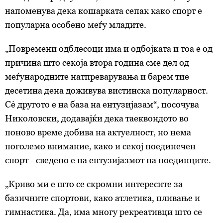
напоменува дека кошарката сепак како спорт е
популарна особено меѓу младите.
„Повремени одблесоци има и одбојката и тоа е од
причина што секоја втора година сме дел од
меѓународните натпреварувања и барем тие
десетина дена доживува вистинска популарност.
Сė другото е на база на ентузијазам“, посочува
Николовски, додавајќи дека таеквондото во
поново време добива на актуелност, но нема
поголемо внимание, како и секој поединечен
спорт - сведено е на ентузијазмот на поединците.
„Криво ми е што се скромни интересите за
базичните спортови, како атлетика, пливање и
гимнастика. Да, има многу рекреативци што се