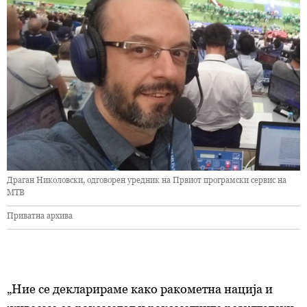
Драган Николовски, одговорен уредник на Првиот програмски сервис на
МТВ
Приватна архива
„Ние се декларираме како ракометна нација и