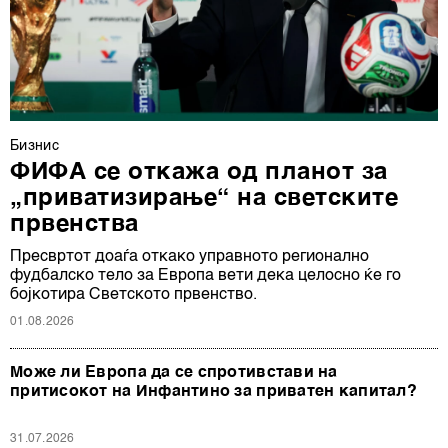
Бизнис
ФИФА се откажа од планот за
„приватизирање“ на светските
првенства
Пресвртот доаѓа откако управното регионално
фудбалско тело за Европа вети дека целосно ќе го
бојкотира Светското првенство.
01.08.2026
Може ли Европа да се спротивстави на
притисокот на Инфантино за приватен капитал?
31.07.2026