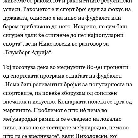
живееме со ракометот и ракометните резултатски
успеси. Ракометот е и спорт број еден за фокус на
државата, односно е на ниво на фудбалот или
барем приближно до него. Искрено, не сум баш
сигурен дали ќе стигнеме до пет најпопуларни
спорта“, вели Николовски во разговор за
„Блумберг Адрија“.
Тој посочува дека во медиумите 80-90 проценти
од спортската програма отпаѓаат на фудбалот.
„Нема баш релевантни бројки за популарноста на
спортовите, па повеќе зборувам од сопствен
впечаток и искуство. Кошарката полека се трга од
маргините. Проблемот е што нė нема во
меѓународни рамки и сė е сведено на локално
ниво, а ако не се тестирате меѓународно, нема со
што да се вреднувате“, вели Николовски, кој