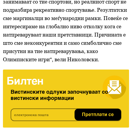
занимаваат со тие спортови, но реалниот спорт не
подразбира рекреативно спортување. Резултатски
сме маргиналци во меѓународни рамки. Повеќе се
интересираме на глобално ниво отколку кога се
натпреваруваат наши претставници. Причината е
што сме неконкурентни и само симболично сме
присутни на тие натпреварувања, како
Олимписките игри“, вели Николовски.
Билтен
Вистинските одлуки започнуваат со
вистински информации
Претплати се