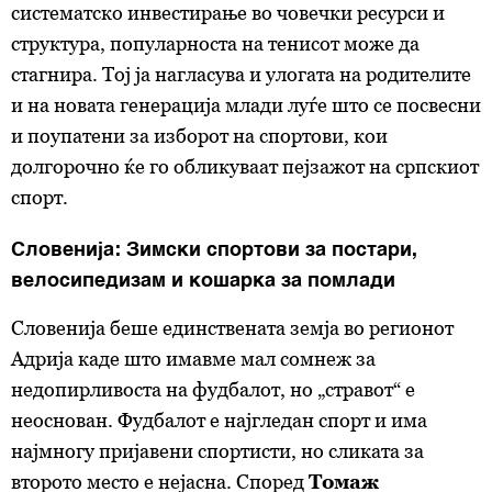
систематско инвестирање во човечки ресурси и
структура, популарноста на тенисот може да
стагнира. Тој ја нагласува и улогата на родителите
и на новата генерација млади луѓе што се посвесни
и поупатени за изборот на спортови, кои
долгорочно ќе го обликуваат пејзажот на српскиот
спорт.
Словенија: Зимски спортови за постари,
велосипедизам и кошарка за помлади
Словенија беше единствената земја во регионот
Адрија каде што имавме мал сомнеж за
недопирливоста на фудбалот, но „стравот“ е
неоснован. Фудбалот е најгледан спорт и има
најмногу пријавени спортисти, но сликата за
второто место е нејасна. Според
Томаж