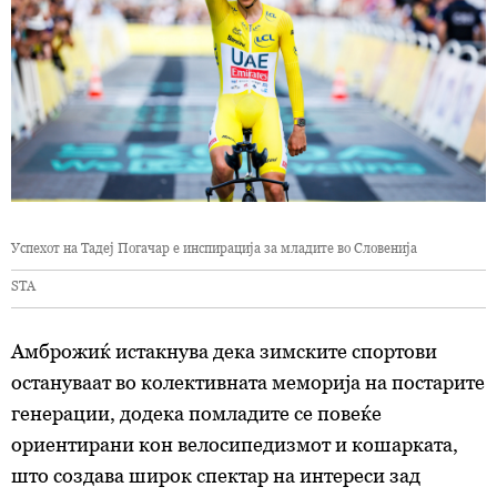
Успехот на Тадеј Погачар е инспирација за младите во Словенија
STA
Амброжиќ истакнува дека зимските спортови
остануваат во колективната меморија на постарите
генерации, додека помладите се повеќе
ориентирани кон велосипедизмот и кошарката,
што создава широк спектар на интереси зад