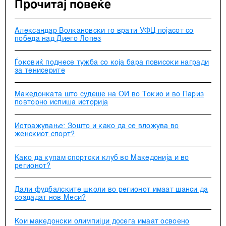
Прочитај повеќе
Александар Волкановски го врати УФЦ појасот со
победа над Диего Лопез
Ѓоковиќ поднесе тужба со која бара повисоки награди
за тенисерите
Македонката што судеше на ОИ во Токио и во Париз
повторно испиша историја
Истражување: Зошто и како да се вложува во
женскиот спорт?
Како да купам спортски клуб во Македонија и во
регионот?
Дали фудбалските школи во регионот имаат шанси да
создадат нов Меси?
Кои македонски олимпијци досега имаат освоено