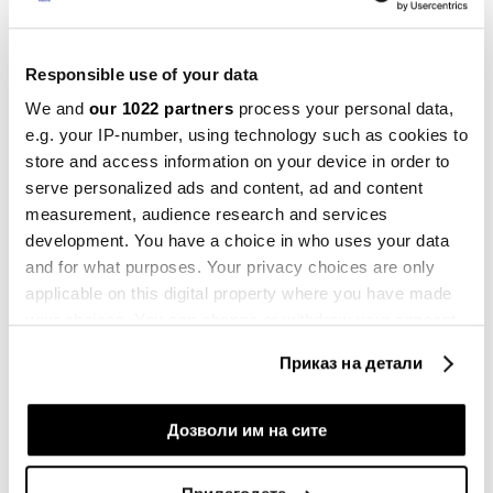
гледаноста зависи од времето на
емитување бидејќи повеќето натпревари се
Responsible use of your data
одржуваат доцна навечер.
We and
our 1022 partners
process your personal data,
e.g. your IP-number, using technology such as cookies to
„Ракометот е многу блиску“, вели Шпиранец, а
store and access information on your device in order to
интересот расте со успесите на клубовите во ЕХФ-
serve personalized ads and content, ad and content
натпреварувањата. Ватерполото и одбојката се
measurement, audience research and services
помалку застапени, но сепак присутни.
development. You have a choice in who uses your data
Ватерполото преку Регионалната лига и Лигата на
and for what purposes. Your privacy choices are only
шампионите, а одбојката пред сѐ преку
applicable on this digital property where you have made
your choices. You can change or withdraw your consent
репрезентативните настапи.
any time from the Cookie Declaration or by clicking on
Приказ на детали
the Privacy trigger icon.
If you allow, we would also like to:
Дозволи им на сите
Collect information about your geographical
location which can be accurate to within several