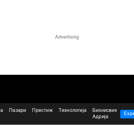
ка
Пазари
Престиж
Технологија
Бизнисвик
Expe
Адрија