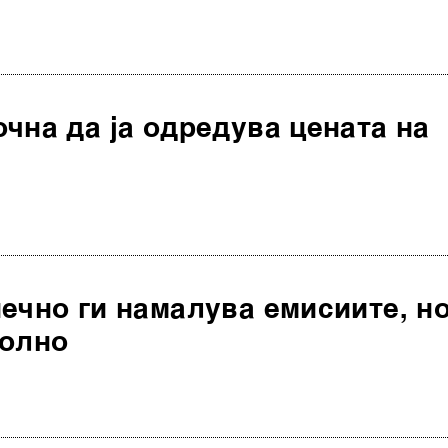
чна да ја одредува цената на
ечно ги намалува емисиите, н
волно