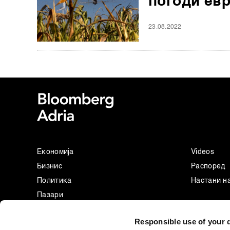
погоди ев
23.08.2022
Економија
Videos
Бизнис
Распоред
Политика
Настани н
Пазари
Престиж
Responsible use of your 
Технологија