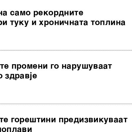
на само рекордните
и туку и хроничната топлина
те промени го нарушуваат
 здравје
те горештини предизвикуваат
поплави