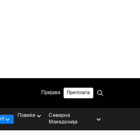
Пријава
Претплата
Повеќе
Северна
rt
Македонија