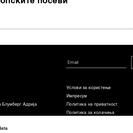
ропските посеви
Услови за користење
Импресум
а Блумберг Адрија
Политика на приватност
Политика за колачиња
Маркетинг
data
Употреба на вештачка интелиг