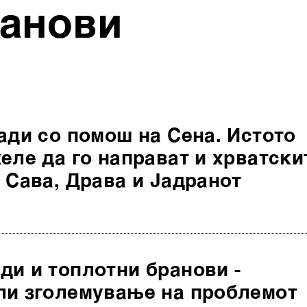
ранови
ади со помош на Сена. Истото
еле да го направат и хрватски
 Сава, Драва и Јадранот
ди и топлотни бранови -
ли зголемување на проблемот