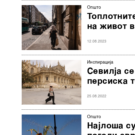
Општо
Toплотните
на живот в
12.08.2023
Инспирација
Севилја се
персиска 
25.08.2022
Општо
Најлоша су