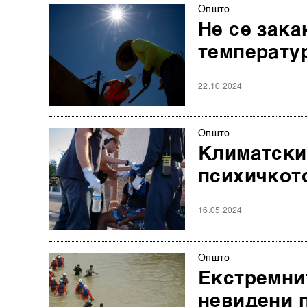
Општо
Не се зака
температур
22.10.2024
Општо
Климатски
психичкото
16.05.2024
Општо
Екстремни
невидени 