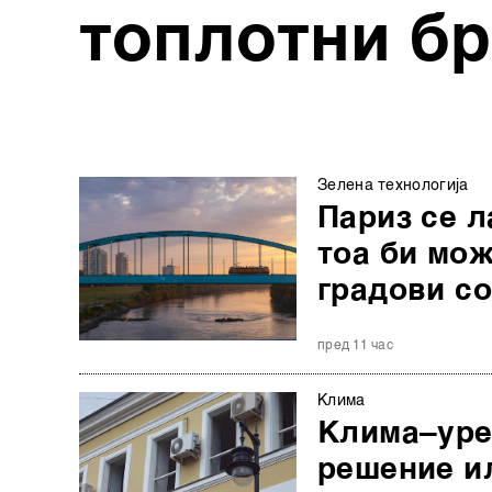
топлотни б
Зелена технологија
Париз се л
тоа би мож
градови со
пред 11 час
Клима
Клима–уре
решение и