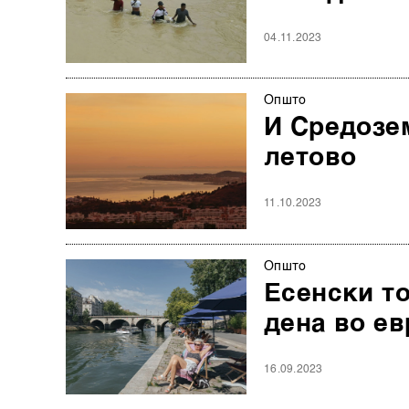
04.11.2023
Општо
И Средозе
летово
11.10.2023
Општо
Есенски то
дена во е
16.09.2023