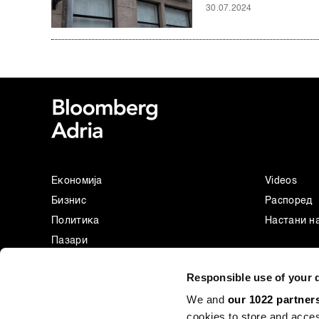
30.07.2024
Економија
Videos
Бизнис
Распоред
Политика
Настани н
Пазари
Престиж
Responsible use of your 
Технологија
We and
our 1022 partner
Green
cookies to store and acces