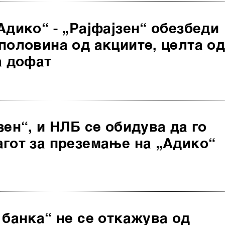
Адико“ - „Рајфајзен“ обезбеди
половина од акциите, целта о
а дофат
зен“, и НЛБ се обидува да го
агот за преземање на „Адико“
 банка“ не се откажува од