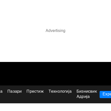
ка
Пазари
Престиж
Технологија
Бизнисвик
Expe
Адрија