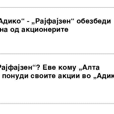
Адико“ - „Рајфајзен“ обезбеди
на од акционерите
ајфајзен“? Еве кому „Алта
и понуди своите акции во „Ади