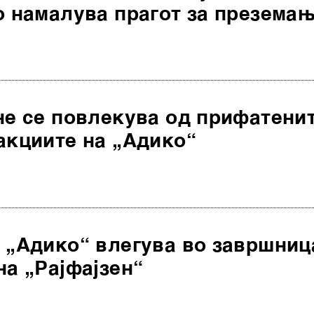
о намалува прагот за презема
не се повлекува од прифатени
акциите на „Адико“
 „Адико“ влегува во завршниц
на „Рајфајзен“