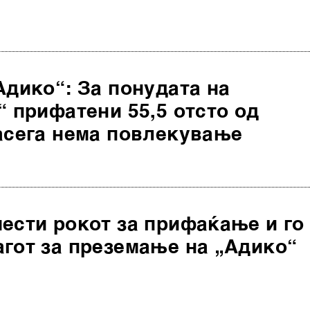
Адико“: За понудата на
“ прифатени 55,5 отсто од
засега нема повлекување
ести рокот за прифаќање и го
агот за преземање на „Адико“