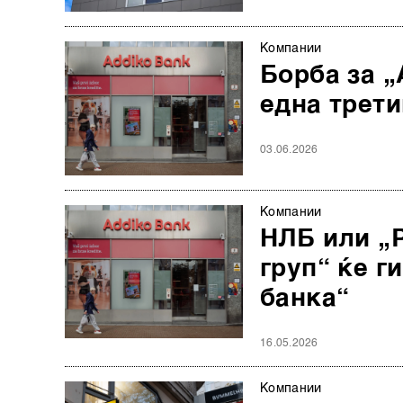
Компании
Борба за „
една трети
03.06.2026
Компании
НЛБ или „Р
груп“ ќе г
банка“
16.05.2026
Компании