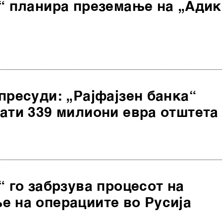
н“ планира преземање на „Ади
пресуди: „Рајфајзен банка“
ати 339 милиони евра отштета
“ го забрзува процесот на
е на операциите во Русија