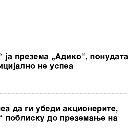
“ ја презема „Адико“, понудат
ицијално не успеа
еа да ги убеди акционерите,
“ поблиску до преземање на