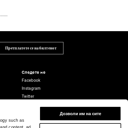
Претплатете се на билтенот
Следете не
Facebook
Instagram
Twitter
Linkedin
енција
Tiktok
Дозволи им на сите
logy such as
 and content, ad