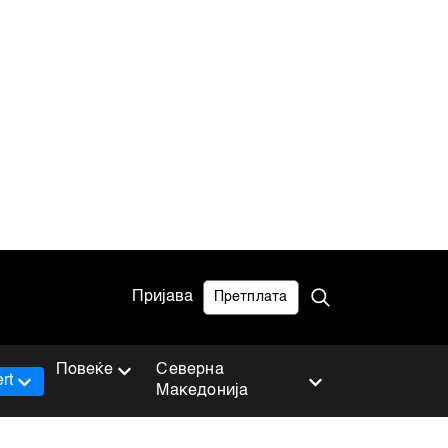
Пријава
Претплата
Повеќе
Северна
rt
Македонија