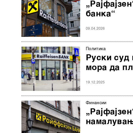
„Рајфајзе
банка“
09.04.2026
Политика
Руски суд 
мора да пл
19.12.2025
Финансии
„Рајфајзен
намалувањ