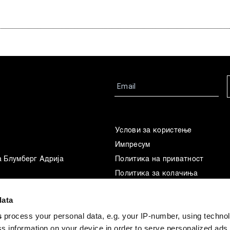
Услови за користење
Импресум
а Блумберг Адрија
Политика на приватност
Политика за колачиња
Маркетинг
data
Употреба на вештачка интелиг
s
process your personal data, e.g. your IP-number, using techno
s information on your device in order to serve personalized ads