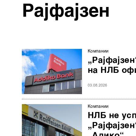
Рајфајзен
Компании
„Рајфајзен
на НЛБ оф
03.08.2026
Компании
НЛБ не усп
„Рајфајзен
„Адико“