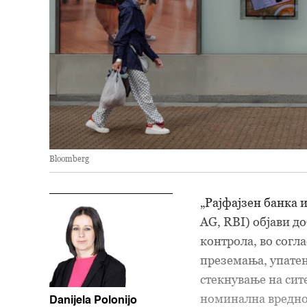
Bloomberg
„Рајфајзен банка и
AG, RBI) објави д
контрола, во согла
преземања, упатен
стекнување на сит
номинална вредно
Danijela Polonijo