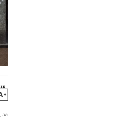
IZE
+
 за