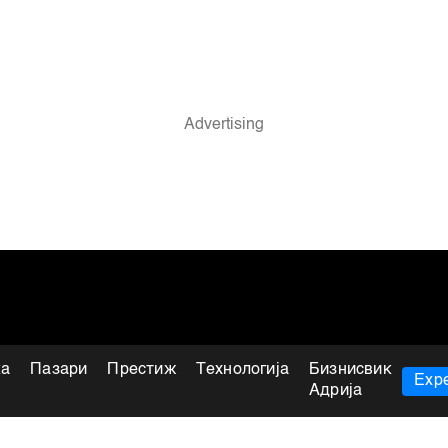
ка
Пазари
Престиж
Технологија
Бизнисвик
Expe
Адрија