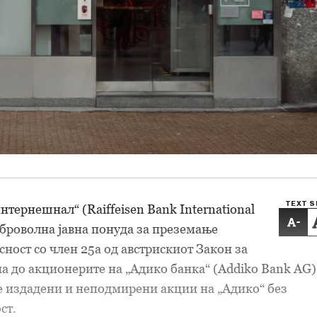
TEXT S
нтернешнал“ (Raiffeisen Bank International
-
оброволна јавна понуда за преземање
сност со член 25а од австрискиот Закон за
а до акционерите на „Адико банка“ (Addiko Bank AG),
е издадени и неподмирени акции на „Адико“ без
ст.