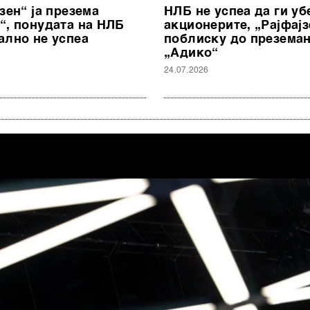
зен“ ја презема
НЛБ не успеа да ги уб
“, понудата на НЛБ
акционерите, „Рајфајз
ално не успеа
поблиску до презема
„Адико“
24.07.2026