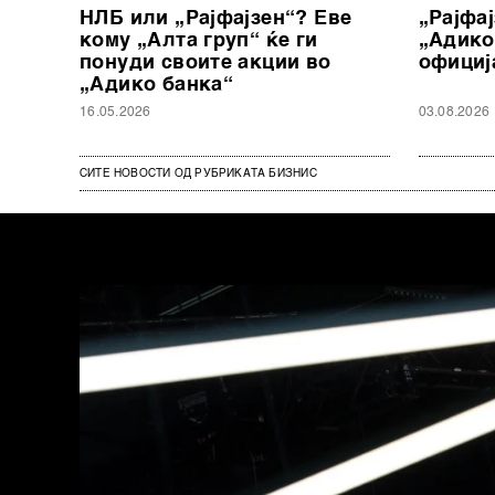
НЛБ или „Рајфајзен“? Еве
„Рајфај
кому „Алта груп“ ќе ги
„Адико
понуди своите акции во
официј
„Адико банка“
16.05.2026
03.08.2026
СИТЕ НОВОСТИ ОД РУБРИКАТА БИЗНИС