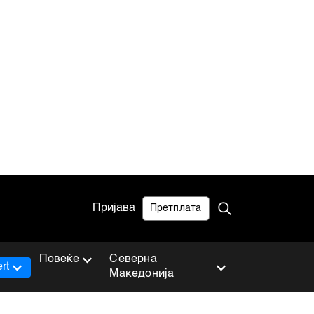
Пријава
Претплата
Повеќе
Северна
rt
Македонија