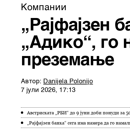
Компании
„Рајфајзен б
„Адико“, го 
преземање
Автор:
Danijela Polonijo
7 јули 2026, 17:13
Австриската „РБИ“ до 9 јуни доби понуди за 5
„Рајфајзен банка“ сега има намера да го нам