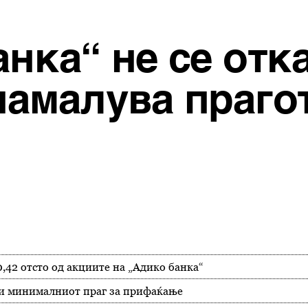
анка“ не се отк
намалува прагот
0,42 отсто од акциите на „Адико банка“
али минималниот праг за прифаќање