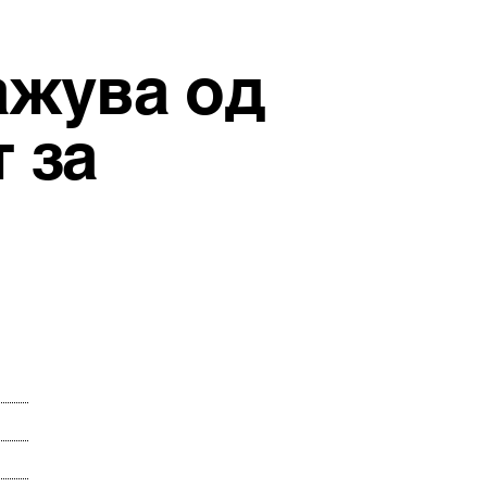
ажува од
 за