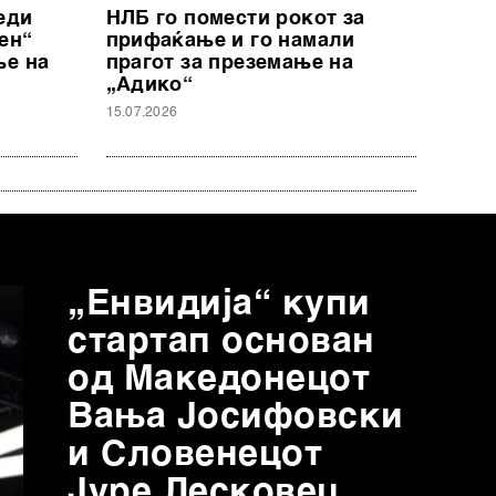
еди
НЛБ го помести рокот за
ен“
прифаќање и го намали
ње на
прагот за преземање на
„Адико“
15.07.2026
„Енвидија“ купи
стартап основан
од Mакедонецот
Вања Јосифовски
и Словенецот
Јуре Лесковец