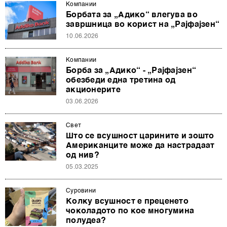
Компании
Борбата за „Адико“ влегува во
завршница во корист на „Рајфајзен“
10.06.2026
Компании
Борба за „Адико“ - „Рајфајзен“
обезбеди една третина од
акционерите
03.06.2026
Свет
Што се всушност царините и зошто
Американците може да настрадаат
од нив?
05.03.2025
Суровини
Колку всушност е преценето
чоколадото по кое многумина
полудеа?