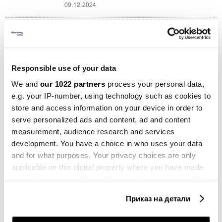
09.12.2024
Финансии
Бродњак: Се насолзив кога конечно
влеговме на хрватскиот пазар
10.10.2024
Responsible use of your data
We and
our 1022 partners
process your personal data,
Суровини
ОПЕК очекува раст на
e.g. your IP-number, using technology such as cookies to
побарувачката на нафта до 2050 и
store and access information on your device in order to
покрај климатските промени
serve personalized ads and content, ad and content
25.09.2024
measurement, audience research and services
development. You have a choice in who uses your data
Општо
and for what purposes. Your privacy choices are only
Телото на британскиот милионер
applicable on this digital property where you have made
Мајк Линч извлечено од потонатата
јахта
your choices. You can change or withdraw your consent
22.08.2024
any time from the Cookie Declaration or by clicking on
Приказ на детали
the Privacy trigger icon.
Инспирација
Серии и филмови кои не смеете да