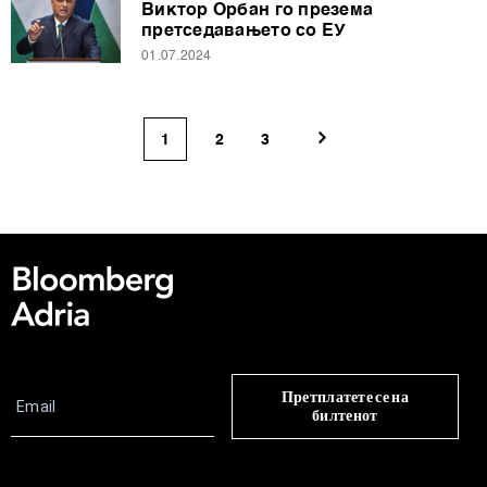
Виктор Орбан го презема
претседавањето со ЕУ
01.07.2024
1
2
3
Претплатете се на
билтенот