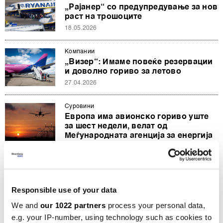
„Рајанер“ со предупредување за нов
раст на трошоците
18.05.2026
Компании
„Визер“: Имаме повеќе резервации
и доволно гориво за летово
27.04.2026
Суровини
Европа има авионско гориво уште
за шест недели, велат од
Меѓународната агенција за енергија
16.04.2026
Европа
Италија воведува ограничувања за
Responsible use of your data
гориво за авиони поради недостиг
05.04.2026
We and
our 1022 partners
process your personal data,
e.g. your IP-number, using technology such as cookies to