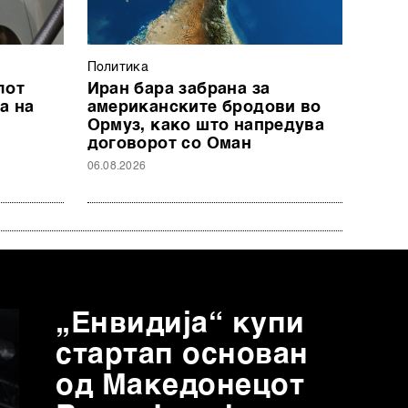
Политика
лот
Иран бара забрана за
а на
американските бродови во
Ормуз, како што напредува
договорот со Оман
06.08.2026
„Енвидија“ купи
стартап основан
од Mакедонецот