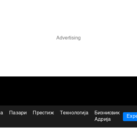
ка
Пазари
Престиж
Технологија
Бизнисвик
Expe
Адрија