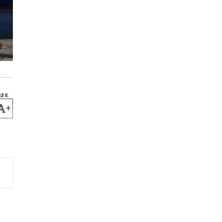
IZE
+