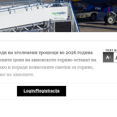
TEXT S
еди на зголемени трошоци во 2026 година
-
ните цени на авионското гориво останат на
ако и поради повисоките сметки за гориво,
ње на авионите.
Login/Registracija