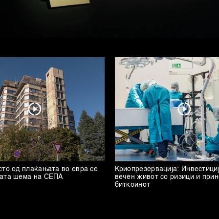
сто од плаќањата во евра се
Криопрезервација: Инвестициј
вата шема на СЕПА
вечен живот со ризици и прин
биткоинот