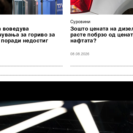
Суровини
а воведува
Зошто цената на дизе
чувања за гориво за
расте побрзо од ценат
 поради недостиг
нафтата?
08.08.2026