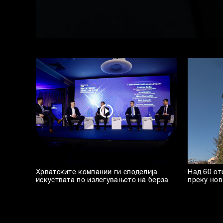
Хрватските компании ги споделија
Над 60 от
искуствата по излегувањето на берза
преку но