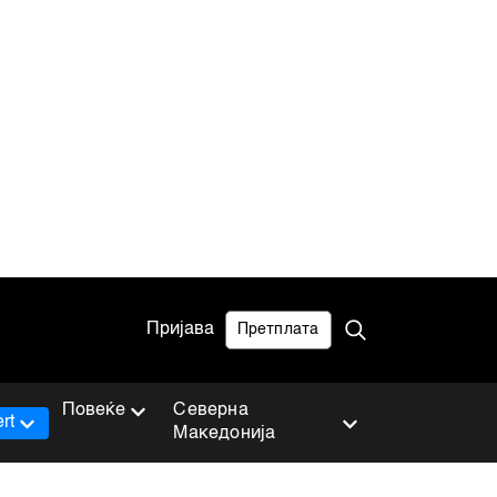
Пријава
Претплата
Повеќе
Северна
rt
Македонија