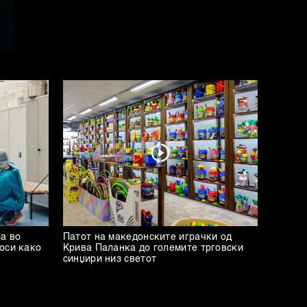
а во
Патот на македонските играчки од
оси како
Крива Паланка до големите трговски
синџири низ светот