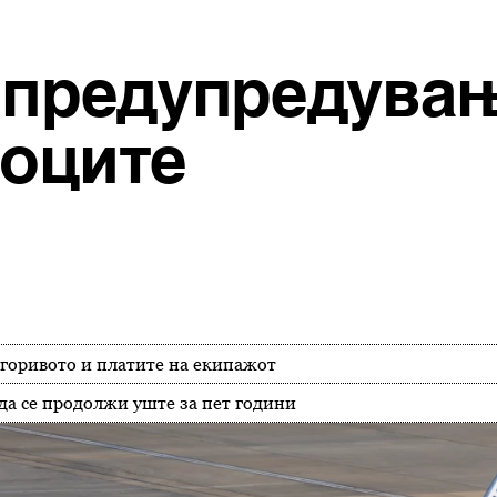
о предупредувањ
шоците
горивото и платите на екипажот
да се продолжи уште за пет години