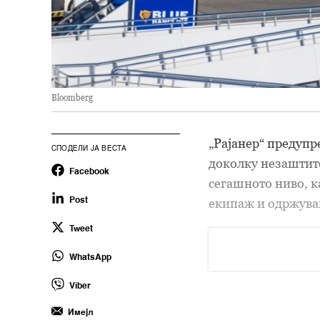
Bloomberg
„Рајанер“ предупр
СПОДЕЛИ ЈА ВЕСТА
доколку незаштите
Facebook
сегашното ниво, к
екипаж и одржува
Post
Tweet
WhatsApp
Viber
Имејл