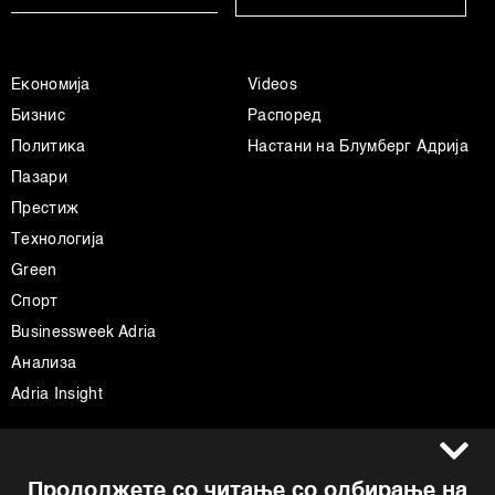
Економија
Videos
Бизнис
Распоред
Политика
Настани на Блумберг Адрија
Пазари
Престиж
Технологија
Green
Спорт
Businessweek Adria
Анализа
Adria Insight
Услови за користење
Следете не
Продолжете со читање со одбирање на
Импресум
Facebook