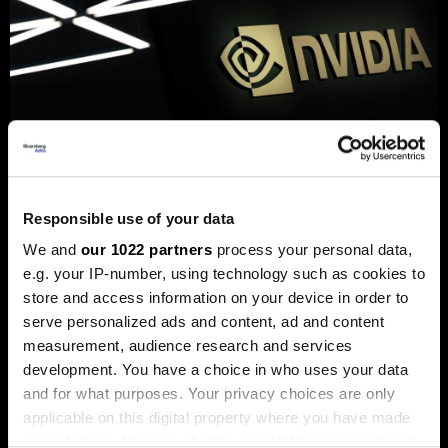
„Енвидија“ купи стартап основан
од Mакедонецот Вања
Јосифовски и Словенецот Јуре
Responsible use of your data
Лесковец
We and
our 1022 partners
process your personal data,
„Кумо АИ“ развива модели наменети за
e.g. your IP-number, using technology such as cookies to
предвидување деловни настани.
store and access information on your device in order to
serve personalized ads and content, ad and content
measurement, audience research and services
development. You have a choice in who uses your data
and for what purposes. Your privacy choices are only
applicable on this digital property where you have made
your choices. You can change or withdraw your consent