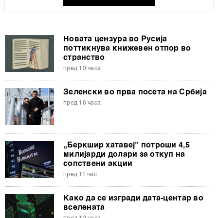
Новата цензура во Русија
поттикнува книжевен отпор во
странство
пред 10 часа
Зеленски во прва посета на Србија
пред 16 часа
„Беркшир хатавеј“ потроши 4,5
милијарди долари за откуп на
сопствени акции
пред 11 час
Како да се изгради дата-центар во
вселената