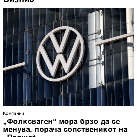
повторно да ги ажурирате со клик на „Прикажи ги
деталите“. Согласноста можете во кој било момент да
ја повлечете без негативни последици.
Компании
„Фолксваген“ мора брзо да се
менува, порача сопственикот на