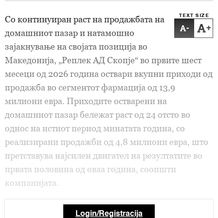
TEXT SIZE
Со континуиран раст на продажбата на
-
+
домашниот пазар и натамошно
зајакнување на својата позиција во
Македонија, „Реплек АД Скопје“ во првите шест
месеци од 2026 година оствари вкупни приходи од
продажба во сегментот фармација од 13,9
милиони евра. Приходите остварени на
домашниот пазар бележат раст од 24 отсто во
однос на истиот период минатата година, со
реализирани продажби од 4,8 милиони евра, што
претставува најсилен двигател на резултатите во
првата половина од оваа година, соопшти
компанијата.
Login/Registracija