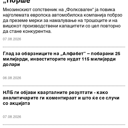
„Порше“
Мнозинскиот сопственик на „Фолксваген“ ја повика
најголемата европска автомобилска компанија побрзо
да преземе мерки за намалување на трошоците и на
вишокот производствени капацитети со цел повторно
да стане конкурентна.
07.08.2026
Глад за обврзниците на „Алфабет“ – побарани 25
милијарди, инвеститорите нудат 115 милијарди
долари
06.08.2026
НЛБ ги објави кварталните резултати - како
аналитичарите ги коментираат и што ќе се случи
со акцијата
07.08.2026