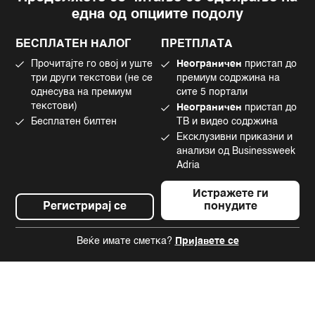
една од опциите подолу
Политика на приватност
Instagram
Политика за колачиња
Twitter
БЕСПЛАТЕН НАЛОГ
ПРЕТПЛАТА
Маркетинг
Linkedin
Прочитајте го овој и уште
Неограничен
пристап до
Употреба на вештачка интелигенција
Tiktok
три други текстови (не се
премиум содржина на
однесува на премиум
сите 5 портали
текстови)
Неограничен
пристап до
Бесплатен билтен
ТВ и видео содржина
©2022 - 2026 Bloomberg L.P. All Rights Reserved. BLOOMBERG and the
Ексклузивни приказни и
BLOOMBERG logo are registered trademarks and service marks of
Bloomberg Finance L.P. or its subsidiaries, displayed with permission
анализи од Businessweek
Bloomberg Adria is a Mtel Swiss SA Property
Adria
News CMS by Cubes
Истражете ги
Регистрирај се
понудите
Веќе имате сметка?
Пријавете се