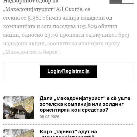
Надзорниот одбор на
„Македонијатурист“ АД Скопје, се
стекна со 5.381 обична акција издадени од
компанијата и сега поседува 105.829 обични
акции, односно 23,40 проценти од вкупниот број
издадени акции, соопшти компанијата преку
„Македонската берза“.
Login/Registracija
Дали „Македонијатурист“ е сè уште
хотелска компанија или холдинг
ориентиран кон средства?
08.05.2026
Кој е „тајниот“ адут на