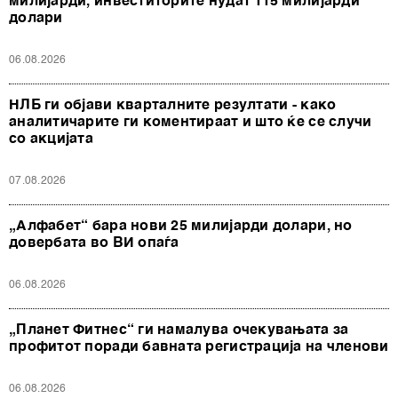
милијарди, инвеститорите нудат 115 милијарди
долари
06.08.2026
НЛБ ги објави кварталните резултати - како
аналитичарите ги коментираат и што ќе се случи
со акцијата
07.08.2026
„Алфабет“ бара нови 25 милијарди долари, но
довербата во ВИ опаѓа
06.08.2026
„Планет Фитнес“ ги намалува очекувањата за
профитот поради бавната регистрација на членови
06.08.2026