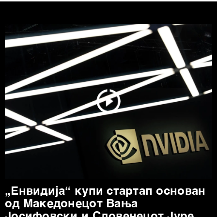
„Енвидија“ купи стартап основан
од Mакедонецот Вања
Јосифовски и Словенецот Јуре