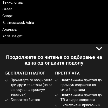
Технологија
Green
Спорт
Businessweek Adria
Анализа
Adria Insight
Услови за користење
Следете не
Продолжете со читање со одбирање на
Импресум
Facebook
една од опциите подолу
Политика на приватност
Instagram
Политика за колачиња
Twitter
БЕСПЛАТЕН НАЛОГ
ПРЕТПЛАТА
Маркетинг
Linkedin
Прочитајте го овој и уште
Неограничен
пристап до
Употреба на вештачка интелигенција
Tiktok
три други текстови (не се
премиум содржина на
однесува на премиум
сите 5 портали
текстови)
Неограничен
пристап до
Бесплатен билтен
ТВ и видео содржина
©2022 - 2026 Bloomberg L.P. All Rights Reserved. BLOOMBERG and the
Ексклузивни приказни и
BLOOMBERG logo are registered trademarks and service marks of