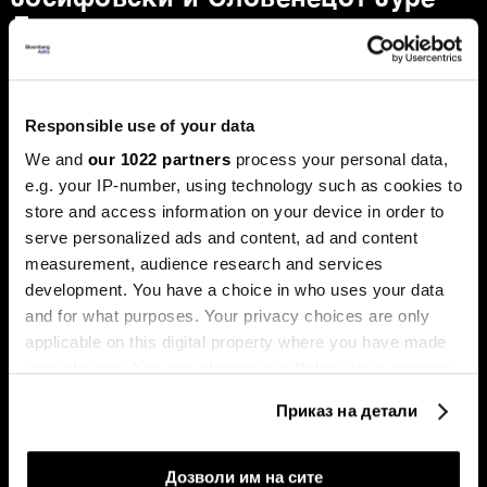
Лесковец
„Кумо АИ“ развива модели наменети за
предвидување деловни настани.
Responsible use of your data
We and
our 1022 partners
process your personal data,
e.g. your IP-number, using technology such as cookies to
store and access information on your device in order to
serve personalized ads and content, ad and content
measurement, audience research and services
development. You have a choice in who uses your data
Хрватските компании ги
Над 60 отсто од плаќањата
and for what purposes. Your privacy choices are only
споделија искуствата по
во евра се преку новата
излегувањето на берза
шема на СЕПА
applicable on this digital property where you have made
your choices. You can change or withdraw your consent
any time from the Cookie Declaration or by clicking on
Приказ на детали
the Privacy trigger icon.
If you allow, we would also like to:
Дозволи им на сите