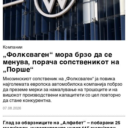
Компании
„Фолксваген“ мора брзо да се
менува, порача сопственикот на
„Порше“
Мнозинскиот сопственик на „Фолксваген“ ја повика
најголемата европска автомобилска компанија побрзо
да преземе мерки за намалување на трошоците и на
вишокот производствени капацитети со цел повторно
да стане конкурентна.
07.08.2026
Глад за обврзниците на „Алфабет“ – побарани 25