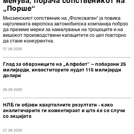
менува, порача сопственикот на
„Порше“
Мнозинскиот сопственик на „Фолксваген“ ја повика
најголемата европска автомобилска компанија побрзо
да преземе мерки за намалување на трошоците и на
вишокот производствени капацитети со цел повторно
да стане конкурентна.
07.08.2026
Глад за обврзниците на „Алфабет“ – побарани 25
милијарди, инвеститорите нудат 115 милијарди
долари
06.08.2026
НЛБ ги објави кварталните резултати - како
аналитичарите ги коментираат и што ќе се случи
со акцијата
07.08.2026