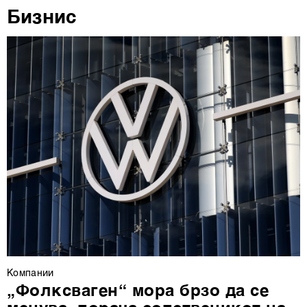
Бизнис
повторно да ги ажурирате со клик на „Прикажи ги
деталите“. Согласноста можете во кој било момент да
ја повлечете без негативни последици.
Компании
„Фолксваген“ мора брзо да се