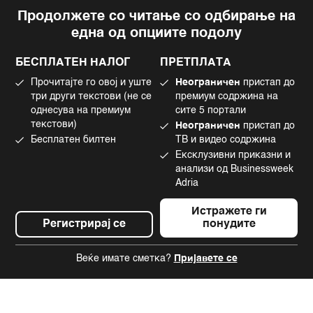
Продолжете со читање со одбирање на
Импресум
Facebook
една од опциите подолу
Политика на приватност
Instagram
Политика за колачиња
Twitter
БЕСПЛАТЕН НАЛОГ
ПРЕТПЛАТА
Маркетинг
Linkedin
Прочитајте го овој и уште
Неограничен
пристап до
Употреба на вештачка интелигенција
Tiktok
три други текстови (не се
премиум содржина на
однесува на премиум
сите 5 портали
текстови)
Неограничен
пристап до
Бесплатен билтен
ТВ и видео содржина
©2022 - 2026 Bloomberg L.P. All Rights Reserved. BLOOMBERG and the
Ексклузивни приказни и
BLOOMBERG logo are registered trademarks and service marks of
Bloomberg Finance L.P. or its subsidiaries, displayed with permission
анализи од Businessweek
Bloomberg Adria is a Mtel Swiss SA Property
Adria
News CMS by Cubes
Истражете ги
Регистрирај се
понудите
Веќе имате сметка?
Пријавете се