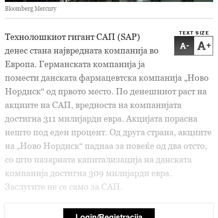
Bloomberg Mercury
TEXT SIZE
Технолошкиот гигант САП (SAP)
-
+
денес стана највредната компанија во
Европа. Германската компанија ја
помести данската фармацевтска компанија „Ново
Нордиск“ од првото место. По денешниот раст на
акциите на САП, вредноста на компанијата
достигна 311 милијарди евра. Акцијата порасна
нешто под еден процент. Од друга страна, акциите
на „Ново Нордиск“ паднаа за повеќе од два отсто,
со што пазарната капитализација на данската
компанија достигна 309 милијарди евра.
Заслугите не се само за САП.