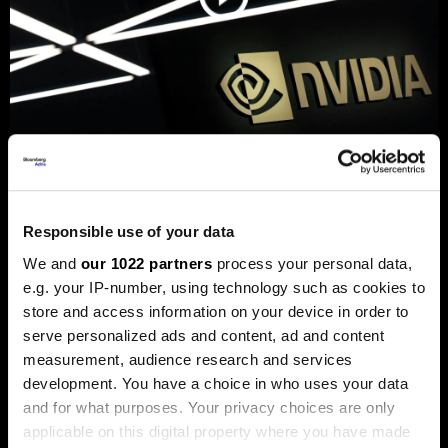
„Енвидија“ купи стартап основан
од Mакедонецот Вања
Јосифовски и Словенецот Јуре
Responsible use of your data
Лесковец
We and
our 1022 partners
process your personal data,
„Кумо АИ“ развива модели наменети за
e.g. your IP-number, using technology such as cookies to
предвидување деловни настани.
store and access information on your device in order to
serve personalized ads and content, ad and content
measurement, audience research and services
development. You have a choice in who uses your data
and for what purposes. Your privacy choices are only
applicable on this digital property where you have made