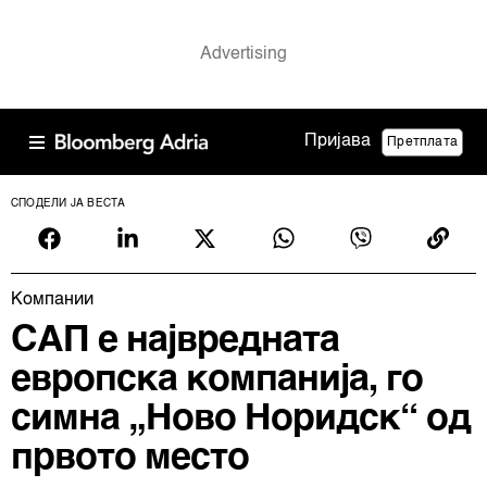
Пријава
Претплата
СПОДЕЛИ ЈА ВЕСТА
Компании
САП е највредната
европска компанија, го
симна „Ново Норидск“ од
првото место