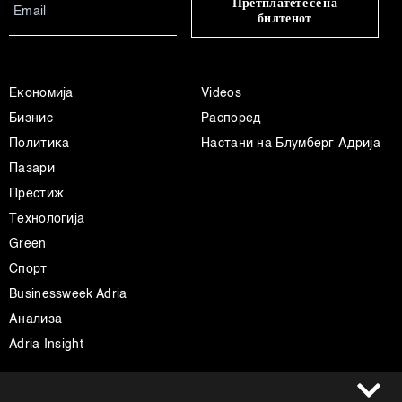
Претплатете се на
билтенот
Економија
Videos
Бизнис
Распоред
Политика
Настани на Блумберг Адрија
Пазари
Престиж
Технологија
Green
Спорт
Businessweek Adria
Анализа
Adria Insight
Услови за користење
Следете не