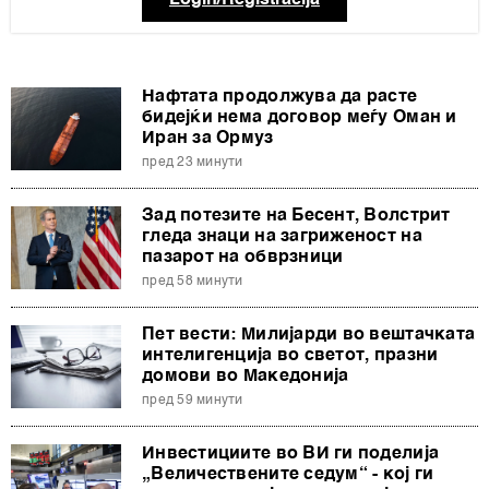
Login/Registracija
Нафтата продолжува да расте
бидејќи нема договор меѓу Оман и
Иран за Ормуз
пред 23 минути
Зад потезите на Бесент, Волстрит
гледа знаци на загриженост на
пазарот на обврзници
пред 58 минути
Пет вести: Милијарди во вештачката
интелигенција во светот, празни
домови во Македонија
пред 59 минути
Инвестициите во ВИ ги поделија
„Величествените седум“ - кој ги