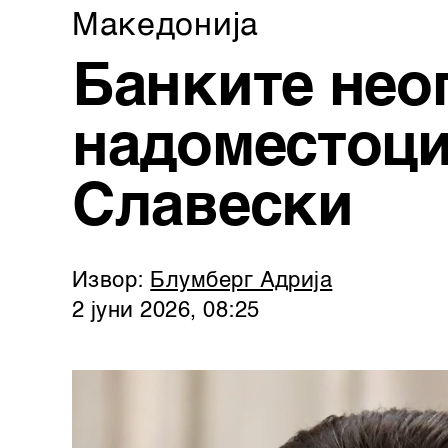
Македонија
Банките нео
надоместоци
Славески
Извор:
Блумберг Адрија
2 јуни 2026, 08:25