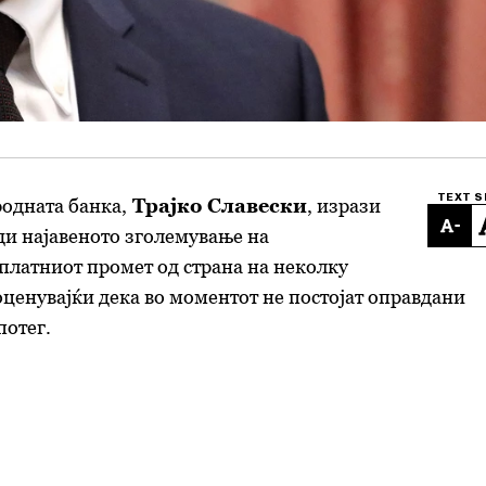
TEXT S
одната банка,
Трајко Славески
, изрази
-
ди најавеното зголемување на
платниот промет од страна на неколку
 оценувајќи дека во моментот не постојат оправдани
потег.