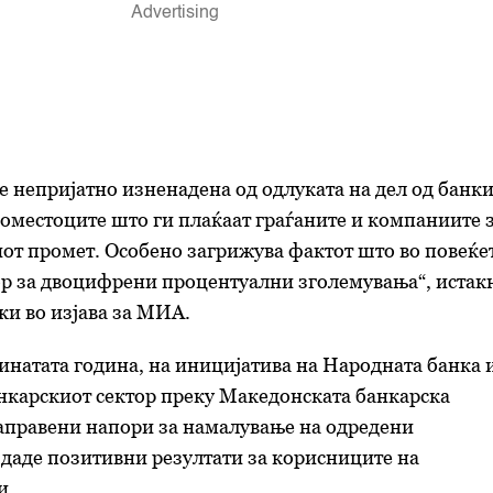
е непријатно изненадена од одлуката на дел од банк
доместоците што ги плаќаат граѓаните и компаниите 
иот промет. Особено загрижува фактот што во повеќе
ор за двоцифрени процентуални зголемувања“, истак
ки во изјава за МИА.
минатата година, на иницијатива на Народната банка 
анкарскиот сектор преку Македонската банкарска
направени напори за намалување на одредени
даде позитивни резултати за корисниците на
и.