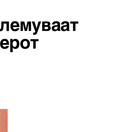
олемуваат
нерот