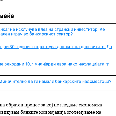
овеќе
нка“ не исклучува влез на странски инвеститор: Ќе
ален играч во банкарскиот сектор?
ејни 30 години го одложува данокот на депозитите: До
е рекордни 10,7 милијарди евра иако инфлацијата ги
М значително да ги намали банкарските надоместоци?
 на обратен процес за кој не гледаме економска
овикувам банките кои најавија зголемување на