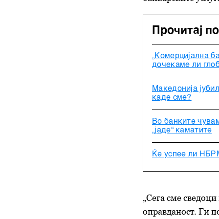
Прочитај п
„Комерцијална ба
дочекаме ли глоб
Македонија јубил
каде сме?
Во банките чувам
„јаде“ каматите
Ќе успее ли НБР
„Сега сме сведоци
оправданост. Ги п