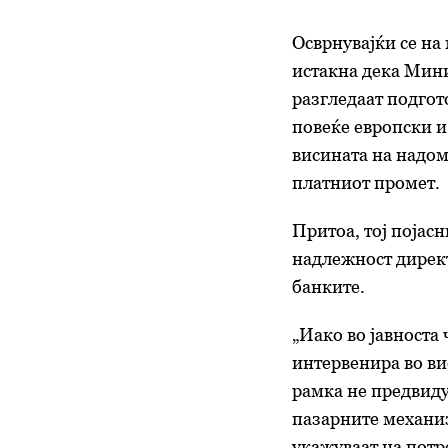
Осврнувајќи се на
истакна дека Мини
разгледаат подгот
повеќе европски и
висината на надом
платниот промет.
Притоа, тој појас
надлежност директ
банките.
„Иако во јавноста
интервенира во ви
рамка не предвиду
пазарните механиз
укажуваат на потр