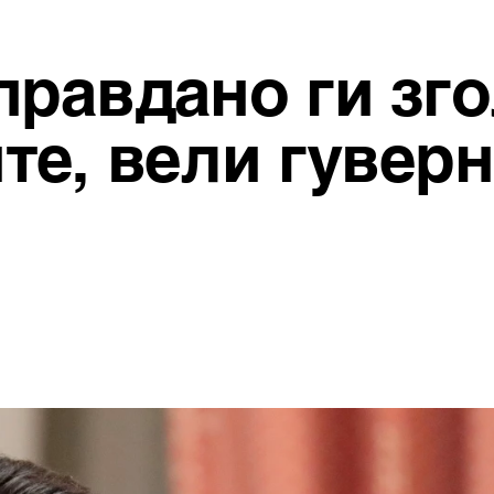
правдано ги зг
те, вели гувер