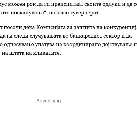
кус можен рок да ги преиспитаат своите одлуки и да с
ните поскапувања“, нагласи гувернерот.
т посочи дека Комисијата за заштита на конкуренциј
да ги следи случувањата во банкарскиот сектор и да
о однесување упатува на координирано дејствување 
 на штета на клиентите.