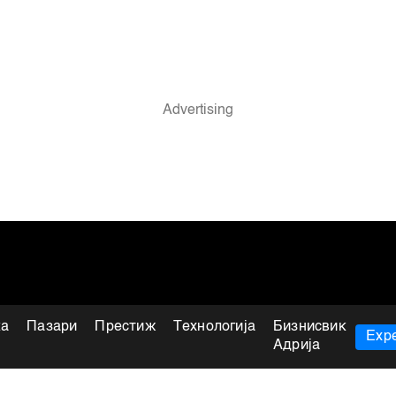
ка
Пазари
Престиж
Технологија
Бизнисвик
Expe
Адрија