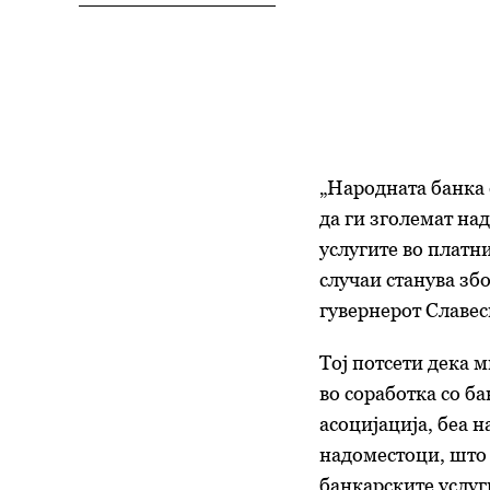
„Народната банка 
да ги зголемат на
услугите во платн
случаи станува зб
гувернерот Славес
Тој потсети дека 
во соработка со б
асоцијација, беа 
надоместоци, што 
банкарските услуг