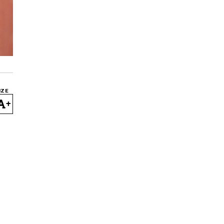
IZE
+