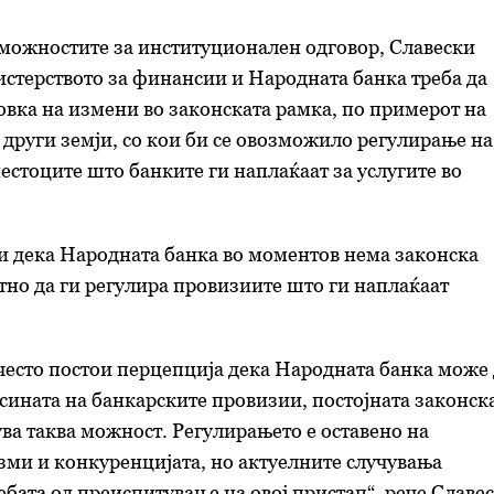
 можностите за институционален одговор, Славески
стерството за финансии и Народната банка треба да
овка на измени во законската рамка, по примерот на
 други земји, со кои би се овозможило регулирање на
естоците што банките ги наплаќаат за услугите во
ни дека Народната банка во моментов нема законска
но да ги регулира провизиите што ги наплаќаат
 често постои перцепција дека Народната банка може
сината на банкарските провизии, постојната законск
ва таква можност. Регулирањето е оставено на
ми и конкуренцијата, но актуелните случувања
ебата од преиспитување на овој пристап“, рече Славес