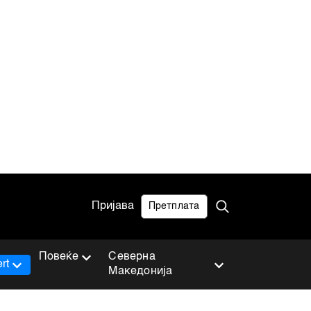
Пријава
Претплата
Повеќе
Северна
rt
Македонија