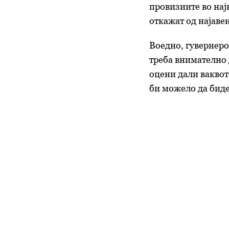
провизиите во нај
откажат од најаве
Воедно, гувернеро
треба внимателно 
оцени дали ваквот
би можело да биде