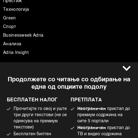
Престиж
Технологија
Green
Спорт
Businessweek Adria
Анализа
Adria Insight
Услови за користење
Следете не
Продолжете со читање со одбирање на
Импресум
Facebook
една од опциите подолу
Политика на приватност
Instagram
Политика за колачиња
Twitter
БЕСПЛАТЕН НАЛОГ
ПРЕТПЛАТА
Маркетинг
Linkedin
Прочитајте го овој и уште
Неограничен
пристап до
Употреба на вештачка интелигенција
Tiktok
три други текстови (не се
премиум содржина на
однесува на премиум
сите 5 портали
текстови)
Неограничен
пристап до
Бесплатен билтен
ТВ и видео содржина
©2022 - 2026 Bloomberg L.P. All Rights Reserved. BLOOMBERG and the