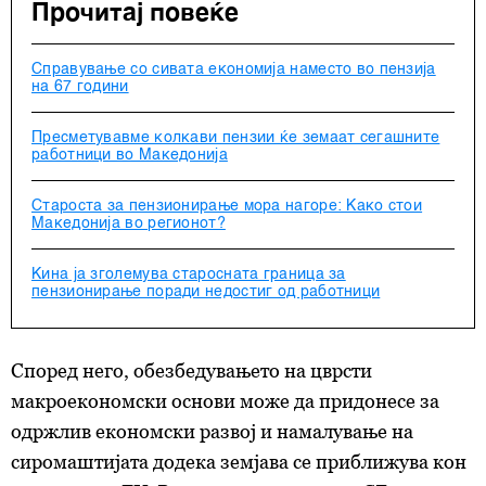
Прочитај повеќе
Справување со сивата економија наместо во пензија
на 67 години
Пресметувавме колкави пензии ќе земаат сегашните
работници во Македонија
Староста за пензионирање мора нагоре: Како стои
Македонија во регионот?
Кина ја зголемува старосната граница за
пензионирање поради недостиг од работници
Според него, обезбедувањето на цврсти
макроекономски основи може да придонесе за
одржлив економски развој и намалување на
сиромаштијата додека земјава се приближува кон