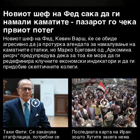
Новиот шеф на Фед сака да ги
намали каматите - пазарот го чека
првиот потег
Новиот шеф на Фeд, Кевин Варш, ќе се обиде
агресивно да ја протурка агендата за намалување на
каматните стапки, но Марко Бјеговиќ од „Аркомина
рисрч“ предупредува дека за тоа ќе мора да ги
редефинира клучните економски индикатори и да ги
придобие скептичните колеги.
Таки Фити: Се заканува
Последната карта на Иран:
стагфлација, потребни се
зошто Хутите засега нема