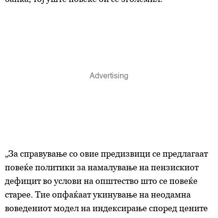
„За справување со овие предизвици се предлагаат
повеќе политики за намалување на пензискиот
дефицит во услови на општество што се повеќе
старее. Тие опфаќаат укинување на неодамна
воведениот модел на индексирање според цените