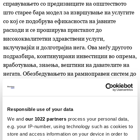
справувањето со предизвиците на општеството
што старее бара модел за извршување на услугите
со кој се подобрува ефикасноста на јавните
расходи и се проширува пристапот до
висококвалитетни здравствени услуги,
вклучувајќи и долготрајна нега. Ова меѓу другото
подразбира, континуирани инвестиции во опрема,
вработувања, знаења, вештини на давателите на
негата. Обезбедувањето на рамноправен систем до
здравствената заштита, се посочува, бара
подобрување на пристапноста, особено на
лековите и долготрајната нега.
Responsible use of your data
„Подобрувањето на пристапноста до лековите и
We and
our 1022 partners
process your personal data,
зголемување на пристапот до висококвалитетни
e.g. your IP-number, using technology such as cookies to
лекови бара редовно ажурирање на позитивната
store and access information on your device in order to