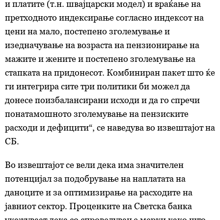
и платите (т.н. швајцарски модел) и враќање на
претходното индексирање согласно индексот на
цени на мало, постепено зголемување и
изедначување на возраста на пензионирање на
мажите и жените и постепено зголемување на
стапката на придонесот. Комбиниран пакет што ќе
ги интегрира сите три политики би можел да
донесе поизбалансирани исходи и да го спречи
понатамошното зголемување на пензиските
расходи и дефицити“, се наведува во извештајот на
СБ.
Во извештајот се вели дека има значителен
потенцијал за подобрување на наплатата на
даноците и за оптимизирање на расходите на
јавниот сектор. Проценките на Светска банка
укажуваат дека со спроведување мерки како што