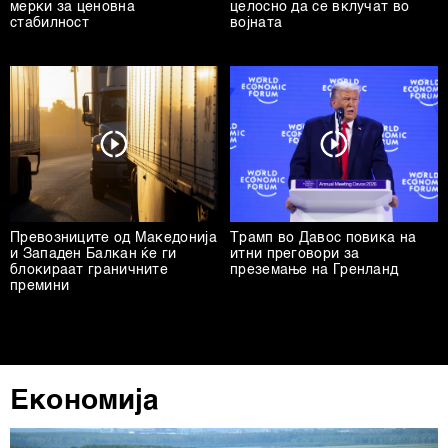
мерки за ценовна
целосно да се вклучат во
стабилност
војната
Превозниците од Македонија
Трамп во Давос повика на
и Западен Балкан ќе ги
итни преговори за
блокираат граничните
преземање на Гренланд
премини
Економија