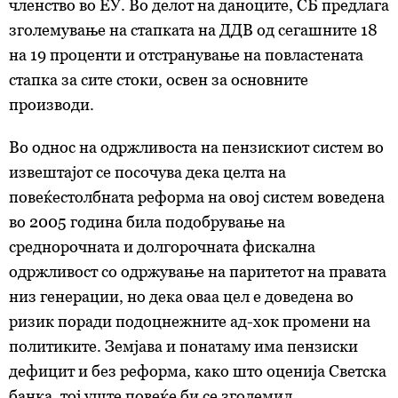
членство во ЕУ. Во делот на даноците, СБ предлага
зголемување на стапката на ДДВ од сегашните 18
на 19 проценти и отстранување на повластената
стапка за сите стоки, освен за основните
производи.
Во однос на одржливоста на пензискиот систем во
извештајот се посочува дека целта на
повеќестолбната реформа на овој систем воведена
во 2005 година била подобрување на
среднорочната и долгорочната фискална
одржливост со одржување на паритетот на правата
низ генерации, но дека оваа цел е доведена во
ризик поради подоцнежните ад-хок промени на
политиките. Земјава и понатаму има пензиски
дефицит и без реформа, како што оценија Светска
банка, тој уште повеќе би се зголемил.