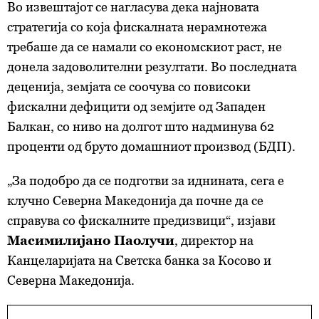
Во извештајот се нагласува дека најновата
стратегија со која фискалната нерамнотежа
требаше да се намали со економскиот раст, не
донела задоволителни резултати. Во последната
деценија, земјата се соочува со повисоки
фискални дефицити од земјите од Западен
Балкан, со ниво на долгот што надминува 62
проценти од бруто домашниот производ (БДП).
„За подобро да се подготви за иднината, сега е
клучно Северна Македонија да почне да се
справува со фискалните предизвици“, изјави
Масимилијано Паолучи
, директор на
Канцеларијата на Светска банка за Косово и
Северна Македонија.