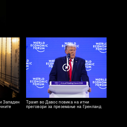
и Западен
Трамп во Давос повика на итни
ичните
преговори за преземање на Гренланд