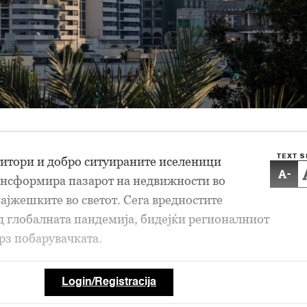
TEXT S
титори и добро ситуираните иселеници
-
ансформира пазарот на недвижности во
најжешките во светот. Сега вредностите
од глобалната пандемија, бидејќи регионалниот
рз побарувачката.
Login/Registracija