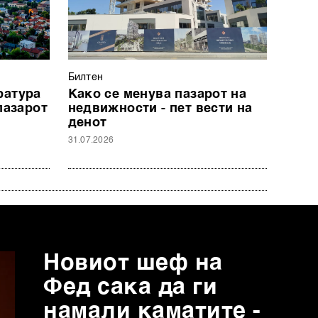
Билтен
ратура
Како се менува пазарот на
пазарот
недвижности - пет вести на
денот
31.07.2026
Новиот шеф на
Фед сака да ги
намали каматите -