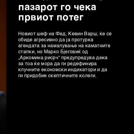
пазарот го чека
првиот потег
Новиот шеф на Фeд, Кевин Варш, ќе се
обиде агресивно да ја протурка
агендата за намалување на каматните
стапки, но Марко Бјеговиќ од
„Аркомина рисрч“ предупредува дека
за тоа ќе мора да ги редефинира
клучните економски индикатори и да
ги придобие скептичните колеги.