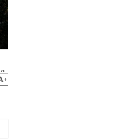
IZE
+