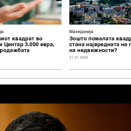
ја
Македонија
пиот квадрат во
Зошто помалата квад
 Центар 3.000 евра,
стана највредната на 
продажбата
на недвижности?
31.07.2026