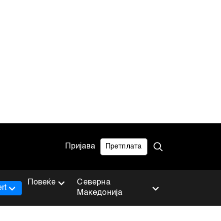
Пријава
Претплата
Повеќе
Северна
rt
Македонија