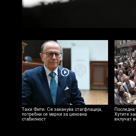
Таки Фити: Се заканува стагфлација,
Последнат
потребни се мерки за ценовна
Хутите за
стабилност
вклучат в