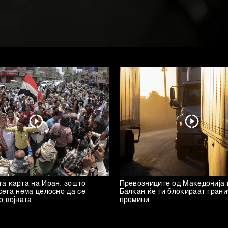
а карта на Иран: зошто
Превозниците од Македонија 
сега нема целосно да се
Балкан ќе ги блокираат гран
о војната
премини