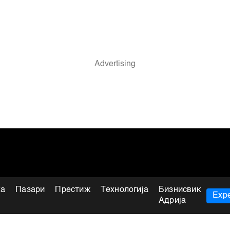
ка
Пазари
Престиж
Технологија
Бизнисвик
Expe
Адрија