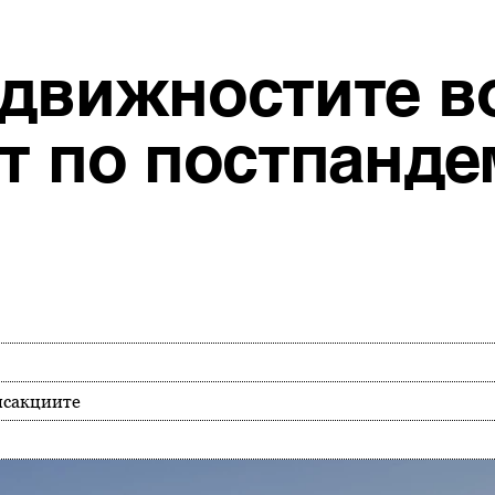
едвижностите в
ат по постпанд
нсакциите