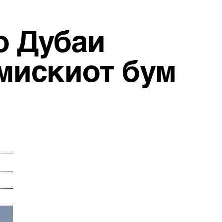
о Дубаи
емискиот бум