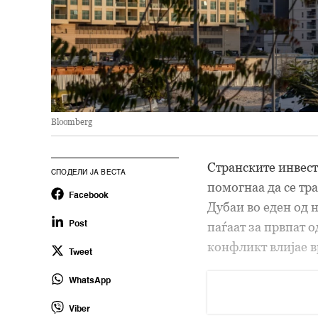
Bloomberg
Странските инвес
СПОДЕЛИ ЈА ВЕСТА
помогнаа да се тр
Facebook
Дубаи во еден од 
паѓаат за првпат 
Post
конфликт влијае в
Tweet
WhatsApp
Viber