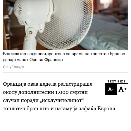
Вентилатор лади постара жена за време на топлотен бран во
департманот Орн во Франција
Getty Images
TEXT SIZE
Франција оваа недела регистрираше
-
+
околу дополнителни 1.000 смртни
случаи поради „исклучителниот“
топлотен бран што и натаму ја зафаќа Европа.