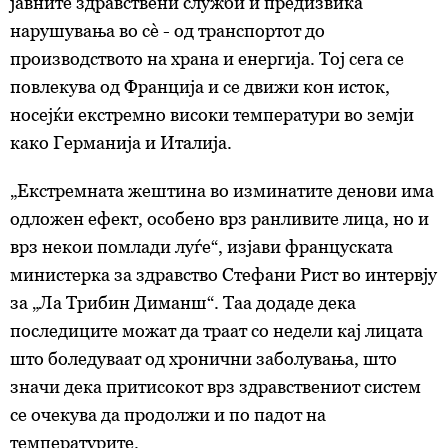
јавните здравствени служби и предизвика
нарушувања во сè - од транспортот до
производството на храна и енергија. Тој сега се
повлекува од Франција и се движи кон исток,
носејќи екстремно високи температури во земји
како Германија и Италија.
„Екстремната жештина во изминатите денови има
одложен ефект, особено врз ранливите лица, но и
врз некои помлади луѓе“, изјави француската
министерка за здравство Стефани Рист во интервју
за „Ла Трибин Диманш“. Таа додаде дека
последиците можат да траат со недели кај лицата
што боледуваат од хронични заболувања, што
значи дека притисокот врз здравствениот систем
се очекува да продолжи и по падот на
температурите.