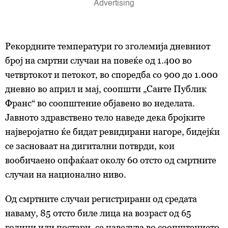
Рекордните температури го зголемија дневниот
број на смртни случаи на повеќе од 1.400 во
четвртокот и петокот, во споредба со 900 до 1.000
дневно во април и мај, соопшти „Санте Публик
Франс“ во соопштение објавено во неделата.
Јавното здравствено тело наведе дека бројките
најверојатно ќе бидат ревидирани нагоре, бидејќи
се засноваат на дигитални потврди, кои
вообичаено опфаќаат околу 60 отсто од смртните
случаи на национално ниво.
Од смртните случаи регистрирани од средата
наваму, 85 отсто биле лица на возраст од 65
години или постари, се наведува во соопштението.