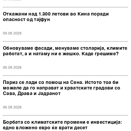
Откажани над 1.300 летови во Кина поради
опасност од тајфун
09.08.2026
Обновуваме фасади, менуваме столарија, климите
работат, а и натаму ни е жешко. Каде грешиме?
06.08.2026
Париз се лади со помош на Сена. Истото тоа би
можеле да го направат и хрватските градови со
Сава, Драва и Јадранот
06.08.2026
Борбата со климатските промени е инвестиција:
едно вложено евро ќе врати десет