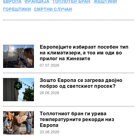
ЕВРОПА
ФРАНЦИЈА
ТОПЛОТЕН БРАН
ЖЕШТИНИ
ГОРЕШТИНИ
СМРТНИ СЛУЧАИ
Европејците избираат посебен тип
на климатизери, а тоа им оди во
прилог на Кинезите
07.07.2026
Зошто Европа се загрева двојно
побрзо од светскиот просек?
26.06.2026
Топлотниот бран ги урива
температурните рекорди низ
Европа
23.06.2026