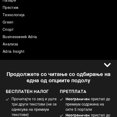
Пазари
Престиж
Технологија
Green
Спорт
Businessweek Adria
Анализа
Adria Insight
Услови за користење
Следете не
Продолжете со читање со одбирање на
Импресум
Facebook
една од опциите подолу
Политика на приватност
Instagram
Политика за колачиња
Twitter
БЕСПЛАТЕН НАЛОГ
ПРЕТПЛАТА
Маркетинг
Linkedin
Прочитајте го овој и уште
Неограничен
пристап до
Употреба на вештачка интелигенција
Tiktok
три други текстови (не се
премиум содржина на
однесува на премиум
сите 5 портали
текстови)
Неограничен
пристап до