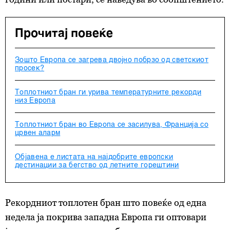
Прочитај повеќе
Зошто Европа се загрева двојно побрзо од светскиот
просек?
Топлотниот бран ги урива температурните рекорди
низ Европа
Топлотниот бран во Европа се засилува, Франција со
црвен аларм
Објавена е листата на најдобрите европски
дестинации за бегство од летните горештини
Рекордниот топлотен бран што повеќе од една
недела ја покрива западна Европа ги оптовари