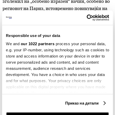
зголемил на „особено изразен“ начин, особено во
регионот на Париз, истовремено повикувајќи на
солидарност со изолираните лица, вклучително и
во урбаните средини.
Responsible use of your data
Билтен
We and
our 1022 partners
process your personal data,
e.g. your IP-number, using technology such as cookies to
Вистинските одлуки започнуваат со
store and access information on your device in order to
вистински информации
serve personalized ads and content, ad and content
measurement, audience research and services
Претплати се
development. You have a choice in who uses your data
and for what purposes. Your privacy choices are only
applicable on this digital property where you have made
Италија во неделата се соочува со најтешкиот ден
your choices. You can change or withdraw your consent
од топлотниот бран, при што 18 градови, меѓу кои
any time from the Cookie Declaration or by clicking on
Приказ на детали
Рим и Милано, се под „црвен“ климатски аларм -
the Privacy trigger icon.
највисокото ниво на предупредување според