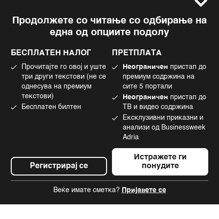
Услови за користење
Следете не
Продолжете со читање со одбирање на
Импресум
Facebook
една од опциите подолу
Политика на приватност
Instagram
Политика за колачиња
Twitter
БЕСПЛАТЕН НАЛОГ
ПРЕТПЛАТА
Маркетинг
Linkedin
Прочитајте го овој и уште
Неограничен
пристап до
Употреба на вештачка интелигенција
Tiktok
три други текстови (не се
премиум содржина на
однесува на премиум
сите 5 портали
текстови)
Неограничен
пристап до
Бесплатен билтен
ТВ и видео содржина
©2022 - 2026 Bloomberg L.P. All Rights Reserved. BLOOMBERG and the
Ексклузивни приказни и
BLOOMBERG logo are registered trademarks and service marks of
Bloomberg Finance L.P. or its subsidiaries, displayed with permission
анализи од Businessweek
Bloomberg Adria is a Mtel Swiss SA Property
Adria
News CMS by Cubes
Истражете ги
Регистрирај се
понудите
Веќе имате сметка?
Пријавете се