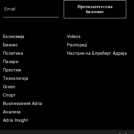
Претплатете се на
билтенот
Економија
Videos
Бизнис
Распоред
Политика
Настани на Блумберг Адрија
Пазари
Престиж
Технологија
Green
Спорт
Businessweek Adria
Анализа
Adria Insight