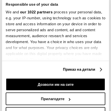
Responsible use of your data
We and
our 1022 partners
process your personal data,
e.g. your IP-number, using technology such as cookies to
Green
store and access information on your device in order to
serve personalized ads and content, ad and content
measurement, audience research and services
development. You have a choice in who uses your data
and for what purposes. Your privacy choices are only
applicable on this digital property where you have made
your choices. You can change or withdraw your consent
any time from the Cookie Declaration or by clicking on
Приказ на детали
the Privacy trigger icon.
If you allow, we would also like to:
Дозволи им на сите
Collect information about your geographical
location which can be accurate to within several
Прилагодете
meters
Identify your device by actively scanning it for