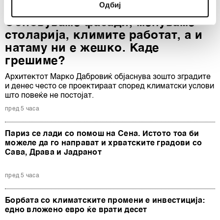
Одбиј
specific characteristics (fingerprinting)
Позелено живеење
Find out more about how your personal data is processed
Обновуваме фасади, менуваме
and set your preferences in the
details section
.
столарија, климите работат, а и
натаму ни е жешко. Каде
Заедничките ракувачи се HD-WIN ARENA SPORT
грешиме?
d.o.o. и
Пертнери
. Повеќе за податоците кои ги
Архитектот Марко Дабровиќ објаснува зошто зградите
обработуваме како и за вашите права прочитајте во
и денес често се проектираат според климатски услови
нашата
Политика на приватност
, а за колачињата и
што повеќе не постојат.
други слични технологии во
Политиката на
пред 5 часа
колачиња
. Колачињата во кој било момент можете
повторно да ги ажурирате со клик на „Прикажи ги
Париз се лади со помош на Сена. Истото тоа би
деталите“. Согласноста можете во кој било момент да
можеле да го направат и хрватските градови со
ја повлечете без негативни последици.
Сава, Драва и Јадранот
пред 5 часа
Борбата со климатските промени е инвестиција:
едно вложено евро ќе врати десет