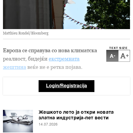
Matthieu Rondel/Bloomberg
TEXT SIZE
Европа се справува со нова климатска
-
+
реалност, бидејќи
екстремната
жештина
веќе не е ретка појава.
Login/Registracija
Жешкото лето ја откри новата
златна индустрија-пет вести
14.07.2026