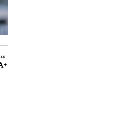
IZE
+