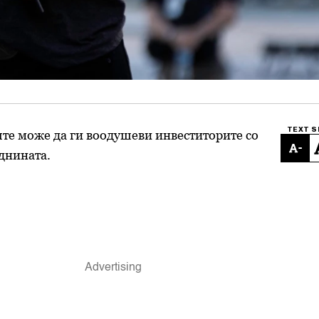
TEXT S
ште може да ги воодушеви инвеститорите со
-
иднината.