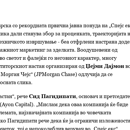
рска со рекордната првична јавна понуда на „Спејс ек
лика дали станува збор за проценката, траекторијата 
ехничкото извршување - беа отфрлени настрана доде
ажниот маркетинг за зделката. Воодушевени од
во светот и фалејќи го неговиот карактер, многу
ститорскиот настан организиран од
Џејми Дајмон
в
Морган Чејс“ (JPMorgan Chase) одлучија да се
осната слика.
астан“, рече
Сид Пагидипати
, основач и претседат
(Ayon Capital). „Мислам дека оваа компанија ќе биде
олемата, најзначајната компанија во човечката
ко Пагидипати рече дека ќе ја ограничи изложеноста
четок, тој е непоколеблив верувач во „Спејс екс“.