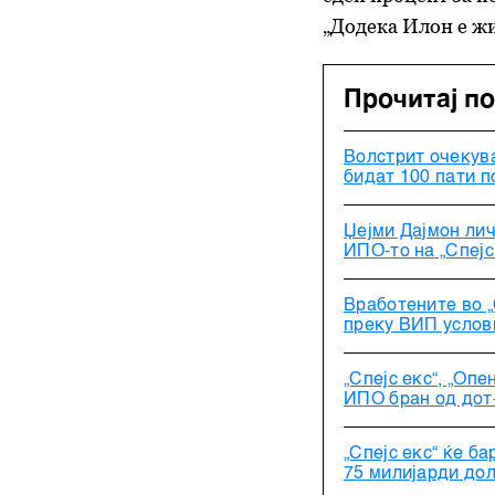
„Додека Илон е жив
Прочитај п
Волстрит очекува
бидат 100 пати п
Џејми Дајмон лич
ИПО-то на „Спејс
Вработените во „
преку ВИП услов
„Спејс екс“, „Опе
ИПО бран од дот
„Спејс екс“ ќе б
75 милијарди до