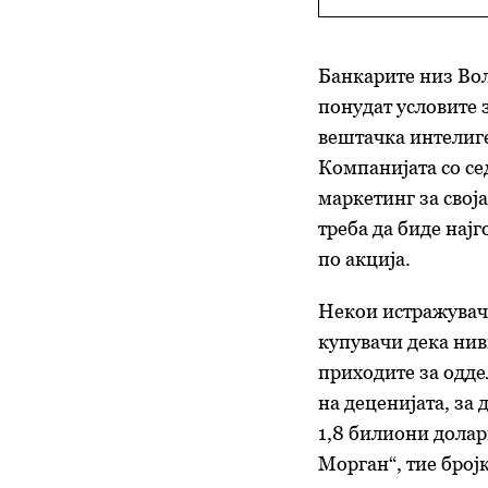
Банкарите низ Вол
понудат условите 
вештачка интелиге
Компанијата со се
маркетинг за свој
треба да биде нај
по акција.
Некои истражувач
купувачи дека нив
приходите за оддел
на деценијата, за
1,8 билиони долар
Морган“, тие број