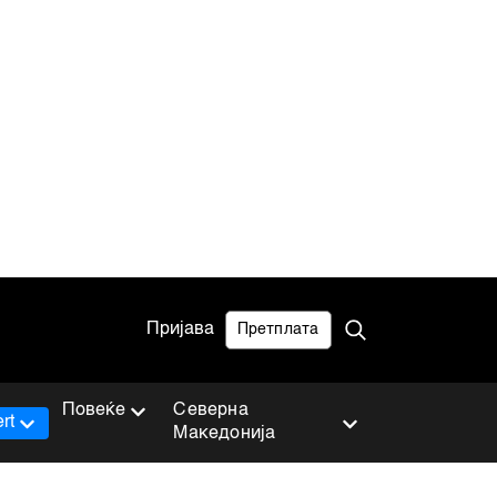
Пријава
Претплата
Повеќе
Северна
rt
Македонија