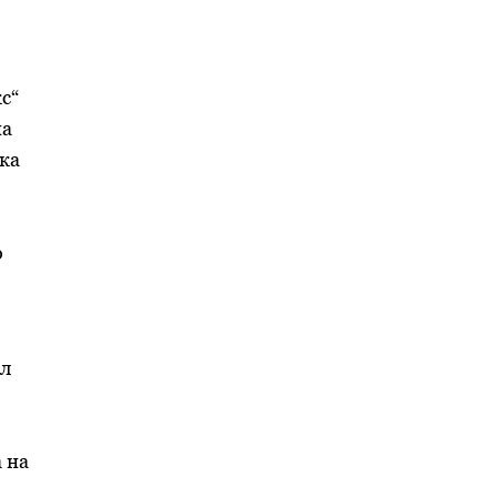
с“
на
ка
о
ел
 на