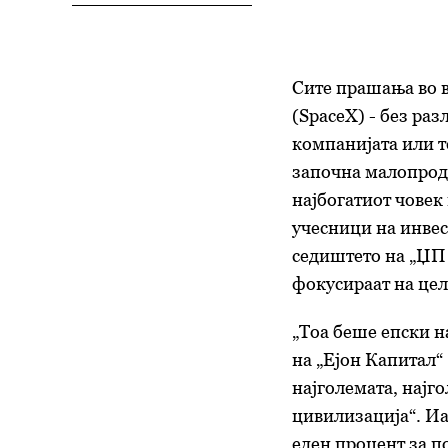
Сите прашања во в
(SpaceX) - без раз
компанијата или т
започна малопрод
најбогатиот човек 
учесници на инве
седиштето на „ЏП 
фокусираат на цел
„Тоа беше епски н
на „Ејон Капитал“ 
најголемата, најг
цивилизација“. Иа
еден процент за по