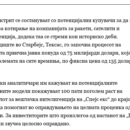
стрит се состануваат со потенцијални купувачи за да 
за котирање на компанијата за ракети, сателити и
нција, додека таа се стреми кон историско деби.
диште во Старбејс, Тексас, го започна процесот на
ата првична јавна понуда од 75 милијарди долари, кој
големата на сите времиња, по фиксна цена од 135 дол
ки аналитичари им кажуваат на потенцијалните
ните модели покажуваат 100 пати поголем раст на
от за вештачка интелигенција на „Спејс екс“ до крај
 да помогнат во оправдувањето на целната проценка о
и. За инвеститорите што произлегоа од настанот на 
ки звучеа целосно оправдано.