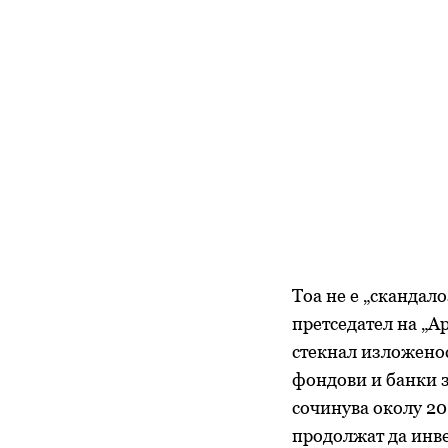
Тоа не е „скандал
претседател на „А
стекнал изложенос
фондови и банки з
сочинува околу 20
продолжат да инве