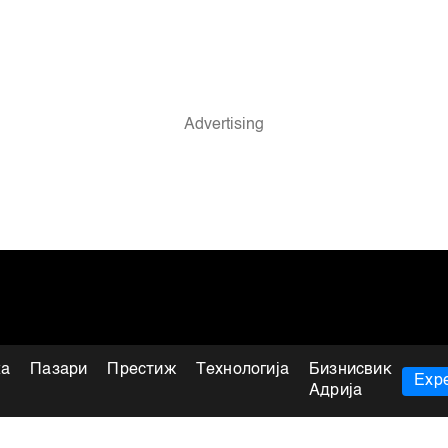
ка
Пазари
Престиж
Технологија
Бизнисвик
Expe
Адрија