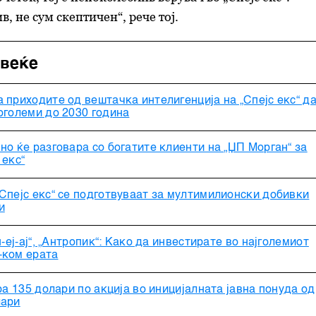
, не сум скептичен“, рече тој.
овеќе
 приходите од вештачка интелигенција на „Спејс екс“ д
оголеми до 2030 година
но ќе разговара со богатите клиенти на „ЏП Морган“ за
 екс“
Спејс екс“ се подготвуваат за мултимилионски добивки
и
н-еј-ај“, „Антропик“: Како да инвестирате во најголемиот
-ком ерата
ара 135 долари по акција во иницијалната јавна понуда од
лари