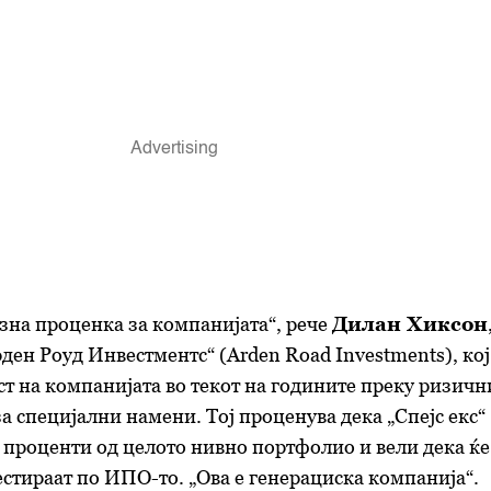
озна проценка за компанијата“, рече
Дилан Хиксон
рден Роуд Инвестментс“ (Arden Road Investments), кој
т на компанијата во текот на годините преку ризичн
а специјални намени. Тој проценува дека „Спејс екс“
 проценти од целото нивно портфолио и вели дека ќе
стираат по ИПО-то. „Ова е генерациска компанија“.