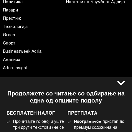
Политика
Настани на Блумберг Адрија
Пазари
Престиж
Технологија
Green
Спорт
Businessweek Adria
Анализа
Adria Insight
Услови за користење
Следете не
Продолжете со читање со одбирање на
Импресум
Facebook
една од опциите подолу
Политика на приватност
Instagram
Политика за колачиња
Twitter
БЕСПЛАТЕН НАЛОГ
ПРЕТПЛАТА
Маркетинг
Linkedin
Прочитајте го овој и уште
Неограничен
пристап до
Употреба на вештачка интелигенција
Tiktok
три други текстови (не се
премиум содржина на