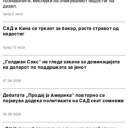
познавачите, мислејќи на очекуваниот недостиг на
дизел.
пред 2 часа
САД и Кина се тркаат за бакар, расте стравот од
недостиг
пред 15 часа
„Голдман Сакс“ не гледа закана за доминацијата
на доларот по поддршката за јенот
07.08.2026
Дебатата „Продај ја Америка“ повторно се
појавува додека политиките на САД сеат сомнежи
06.08.2026