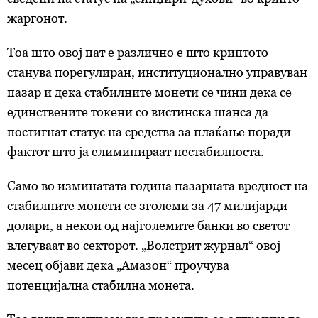
жаргонот.
Тоа што овој пат е различно е што криптото
станува порегулиран, институционално управуван
пазар и дека стабилните монети се чини дека се
единствените токени со вистинска шанса да
постигнат статус на средства за плаќање поради
фактот што ја елиминираат нестабилноста.
Само во изминатата година пазарната вредност на
стабилните монети се зголеми за 47 милијарди
долари, а некои од најголемите банки во светот
влегуваат во секторот. „Волстрит журнал“ овој
месец објави дека „Амазон“ проучува
потенцијална стабилна монета.