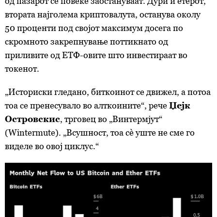
од пазарот сè повеќе заостануваат. Дури и етерот,
втората најголема криптовалута, останува околу
50 проценти под својот максимум досега по
скромното закрепнување поттикнато од
приливите од ЕТФ-овите што инвестираат во
токенот.
„Историски гледано, биткоинот се движел, а потоа
тоа се пренесувало во алткоините“, рече
Џејк
Островскис
, трговец во „Винтермјут“
(Wintermute). „Всушност, тоа сè уште не сме го
виделе во овој циклус.“