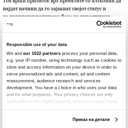
Тоа врши притисок врз проектите со алткоини да
најдат начини да го зајакнат својот статус и
да привлечат поширока база на инвеститори.
Трошка надеж
Сепак, не сите алткоини се во криза. Токени како
Responsible use of your data
Maker и Hyperliquid, кои се поврзани со
We and
our 1022 partners
process your personal data,
просперитетни протоколи за децентрализирано
e.g. your IP-number, using technology such as cookies to
финансирање, забележаа големи добивки оваа
store and access information on your device in order to
година.
serve personalized ads and content, ad and content
measurement, audience research and services
„Секако дека постои подгрупа на пазарот на која и
development. You have a choice in who uses your data
and for what purposes. Your privacy choices are only
оди неверојатно добро - генерално компании со
applicable on this digital property where you have made
реални бизниси, реални приходи, а тие приходи се
your choices. You can change or withdraw your consent
користат за откуп на токени“, рече
Џеф Дорман
,
any time from the Cookie Declaration or by clicking on
Приказ на детали
главен инвестициски директор на фирмата за
the Privacy trigger icon.