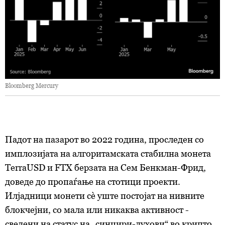
Bloomberg Mercury
Падот на пазарот во 2022 година, проследен со
имплозијата на алгоритамската стабилна монета
TerraUSD и FTX берзата на Сем Бенкман-Фрид,
доведе до пропаѓање на стотици проекти.
Илјадници монети сè уште постојат на нивните
блокчејни, со мала или никаква активност -
сведени на статус на „синџири-духови“ во крипто