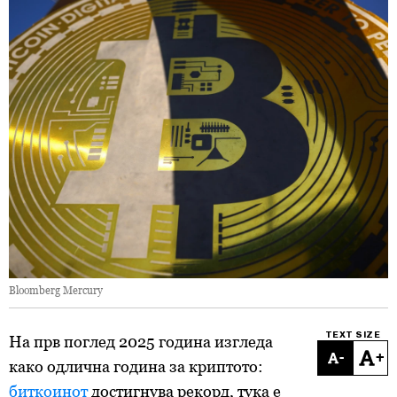
Bloomberg Mercury
TEXT SIZE
На прв поглед 2025 година изгледа
-
+
како одлична година за криптото:
биткоинот
достигнува рекорд, тука е