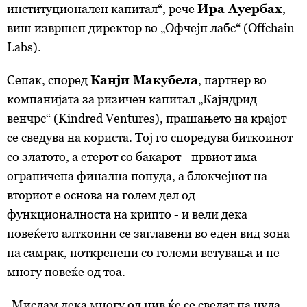
институционален капитал“, рече
Ира Ауербах
,
виш извршен директор во „Офчејн лабс“ (Offchain
Labs).
Сепак, според
Канји Макубела
, партнер во
компанијата за ризичен капитал „Кајндрид
венчрс“ (Kindred Ventures), прашањето на крајот
се сведува на користа. Тој го споредува биткоинот
со златото, а етерот со бакарот - првиот има
ограничена финална понуда, а блокчејнот на
вториот е основа на голем дел од
функционалноста на крипто - и вели дека
повеќето алткоини се заглавени во еден вид зона
на самрак, поткрепени со големи ветувања и не
многу повеќе од тоа.
„Мислам дека многу од нив ќе се сведат на нула