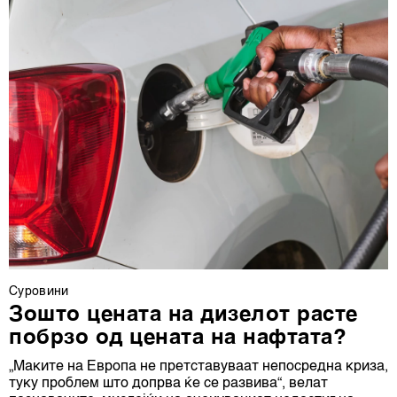
Суровини
Зошто цената на дизелот расте
побрзо од цената на нафтата?
„Маките на Европа не претставуваат непосредна криза,
туку проблем што допрва ќе се развива“, велат