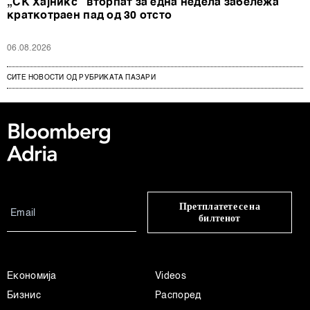
„СК Хајникс“ вторпат за една недела забележа
краткотраен пад од 30 отсто
06.08.2026
СИТЕ НОВОСТИ ОД РУБРИКАТА ПАЗАРИ
Претплатете се на
билтенот
Економија
Videos
Бизнис
Распоред