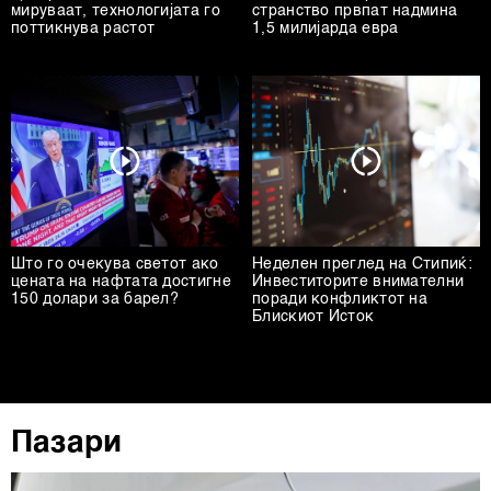
мируваат, технологијата го
странство првпат надмина
поттикнува растот
1,5 милијарда евра
Што го очекува светот ако
Неделен преглед на Стипиќ:
цената на нафтата достигне
Инвеститорите внимателни
150 долари за барел?
поради конфликтот на
Блискиот Исток
Пазари