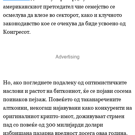
американскиот претседател чие семејство се
осмелува да влезе во секторот, како и клучното
законодавство кое се очекува да биде усвоено од
Конгресот.
Но, ако погледнете подалеку од оптимистичките
наслови и растот на биткоинот, ќе се појави сосема
поинаков пејзаж. Повеќето од таканаречените
алткоини, некогаш најавувани како конкуренти на
оригиналниот крипто-имот, доживуваат стрмен
пад со повеќе од 300 милијарди долари
избришана пазарна вредност досега оваа година.