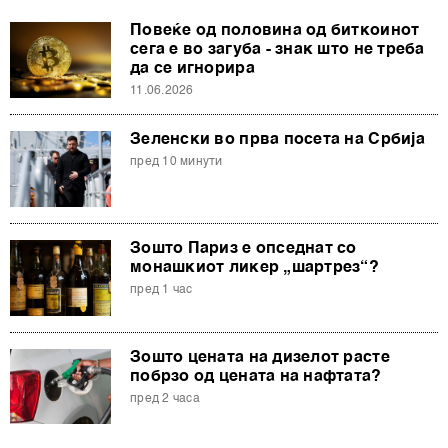
Повеќе од половина од биткоинот
сега е во загуба - знак што не треба
да се игнорира
11.06.2026
Зеленски во прва посета на Србија
пред 10 минути
Зошто Париз е опседнат со
монашкиот ликер „шартрез“?
пред 1 час
Зошто цената на дизелот расте
побрзо од цената на нафтата?
пред 2 часа