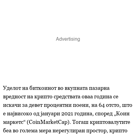
Уделот на биткоинот во вкупната пазарна
вредност на крипто средствата оваа година се
искачи за девет процентни поени, на 64 отсто, што
е највисоко од јануари 2021 година, според „Коин
маркетс“ (CoinMarketCap). Тогаш криптовалутите
беа во голема мера нерегулиран простор, крипто