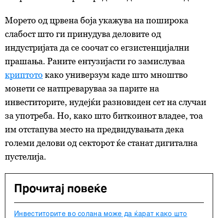
Морето од црвена боја укажува на поширока
слабост што ги принудува деловите од
индустријата да се соочат со егзистенцијални
прашања. Раните ентузијасти го замислуваа
криптото
како универзум каде што мноштво
монети се натпреваруваа за парите на
инвеститорите, нудејќи разновиден сет на случаи
за употреба. Но, како што биткоинот владее, тоа
им отстапува место на предвидувањата дека
големи делови од секторот ќе станат дигитална
пустелија.
Прочитај повеќе
Инвеститорите во солана може да ќарат како што