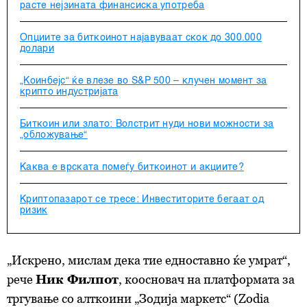
расте нејзината финансиска употреба
Опциите за биткоинот најавуваат скок до 300.000
долари
„Коинбејс“ ќе влезе во S&P 500 – клучен момент за
крипто индустријата
Биткоин или злато: Волстрит нуди нови можности за
„обложување“
Каква е врската помеѓу биткоинот и акциите?
Криптопазарот се тресе: Инвеститорите бегаат од
ризик
„Искрено, мислам дека тие едноставно ќе умрат“,
рече
Ник Филпот
, коосновач на платформата за
тргување со алткоини „Зодија маркетс“ (Zodia