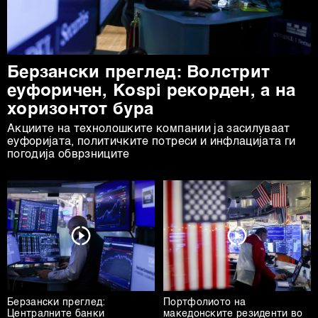
Берзански преглед: Волстрит
еуфоричен, Коspi рекорден, а на
хоризонтот бура
Акциите на технолошките компании ја засилуваат
еуфоријата, политичките потреси и инфлацијата ги
погодија обврзниците
Берзански преглед:
Портфолиото на
Централните банки
македонските резиденти во