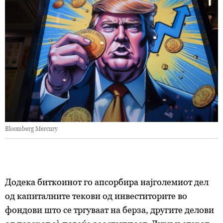
Bloomberg Mercury
Додека биткоинот го апсорбира најголемиот дел
од капиталните текови од инвеститорите во
фондови што се тргуваат на берза, другите делови