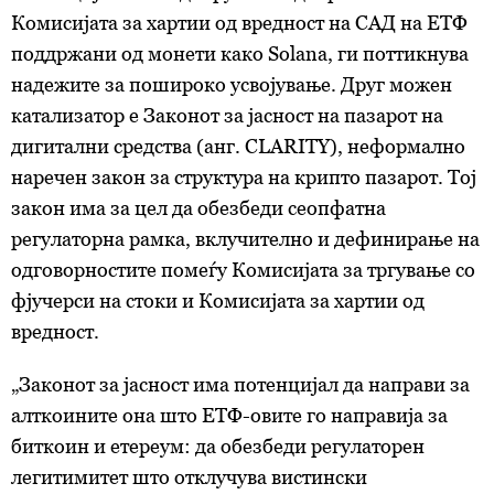
Комисијата за хартии од вредност на САД на ЕТФ
поддржани од монети како Solana, ги поттикнува
надежите за пошироко усвојување. Друг можен
катализатор е Законот за јасност на пазарот на
дигитални средства (анг. CLARITY), неформално
наречен закон за структура на крипто пазарот. Тој
закон има за цел да обезбеди сеопфатна
регулаторна рамка, вклучително и дефинирање на
одговорностите помеѓу Комисијата за тргување со
фјучерси на стоки и Комисијата за хартии од
вредност.
„Законот за јасност има потенцијал да направи за
алткоините она што ЕТФ-овите го направија за
биткоин и етереум: да обезбеди регулаторен
легитимитет што отклучува вистински