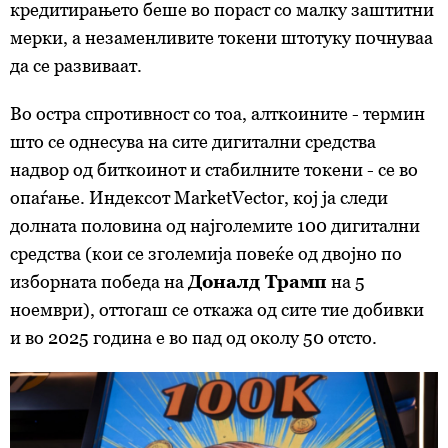
кредитирањето беше во пораст со малку заштитни
мерки, а незаменливите токени штотуку почнуваа
да се развиваат.
Во остра спротивност со тоа, алткоините - термин
што се однесува на сите дигитални средства
надвор од биткоинот и стабилните токени - се во
опаѓање. Индексот MarketVector, кој ја следи
долната половина од најголемите 100 дигитални
средства (кои се зголемија повеќе од двојно по
изборната победа на
Доналд Трамп
на 5
ноември), оттогаш се откажа од сите тие добивки
и во 2025 година е во пад од околу 50 отсто.