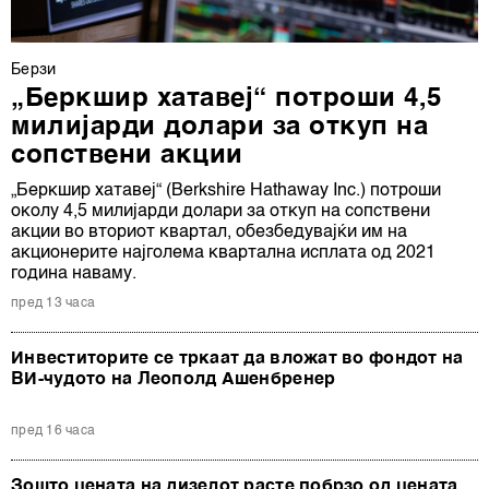
Берзи
„Беркшир хатавеј“ потроши 4,5
милијарди долари за откуп на
сопствени акции
„Беркшир хатавеј“ (Berkshire Hathaway Inc.) потроши
околу 4,5 милијарди долари за откуп на сопствени
акции во вториот квартал, обезбедувајќи им на
акционерите најголема квартална исплата од 2021
година наваму.
пред 13 часа
Инвеститорите се тркаат да вложат во фондот на
ВИ-чудото на Леополд Ашенбренер
пред 16 часа
Зошто цената на дизелот расте побрзо од цената