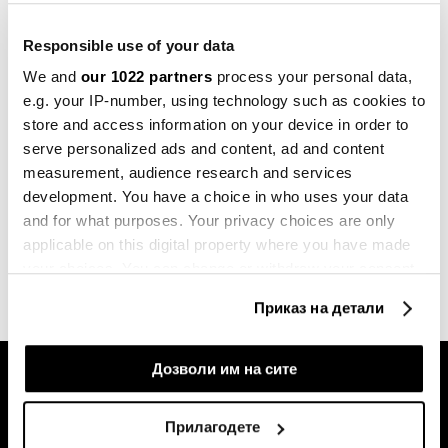
од полноќ, РКЕ повторно ги
пресмета акцизите
Responsible use of your data
15.06.2026
We and
our 1022 partners
process your personal data,
Дизелот поевтинува за 6,5 денари, а
e.g. your IP-number, using technology such as cookies to
бензините поскапи за половина
store and access information on your device in order to
денар за литар
serve personalized ads and content, ad and content
01.06.2026
measurement, audience research and services
development. You have a choice in who uses your data
СИТЕ НОВОСТИ ОД РУБРИКАТА ПАЗАРИ
and for what purposes. Your privacy choices are only
applicable on this digital property where you have made
your choices. You can change or withdraw your consent
any time from the Cookie Declaration or by clicking on
Приказ на детали
the Privacy trigger icon.
If you allow, we would also like to:
Дозволи им на сите
Collect information about your geographical
location which can be accurate to within several
Прилагодете
meters