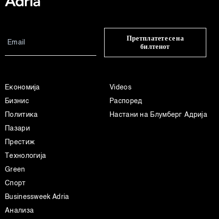
Претплатете се на
билтенот
Економија
Videos
Бизнис
Распоред
Политика
Настани на Блумберг Адрија
Пазари
Престиж
Технологија
Green
Спорт
Businessweek Adria
Анализа