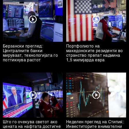
Берзански преглед:
Портфолиото на
Централните банки
македонските резиденти во
мируваат, технологијата го
странство првпат надмина
поттикнува растот
1,5 милијарда евра
Што го очекува светот ако
Неделен преглед на Стипиќ:
цената на нафтата достигне
Инвеститорите внимателни