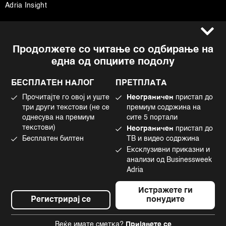
Adria Insight
Услови за користење
Следете не
Продолжете со читање со одбирање на
Импресум
Facebook
една од опциите подолу
Политика на приватност
Instagram
Политика за колачиња
Twitter
БЕСПЛАТЕН НАЛОГ
ПРЕТПЛАТА
Маркетинг
Linkedin
Прочитајте го овој и уште
Неограничен
пристап до
Употреба на вештачка интелигенција
Tiktok
три други текстови (не се
премиум содржина на
однесува на премиум
сите 5 портали
текстови)
Неограничен
пристап до
Бесплатен билтен
ТВ и видео содржина
©2022 - 2026 Bloomberg L.P. All Rights Reserved. BLOOMBERG and the
Ексклузивни приказни и
BLOOMBERG logo are registered trademarks and service marks of
Bloomberg Finance L.P. or its subsidiaries, displayed with permission
анализи од Businessweek
Bloomberg Adria is a Mtel Swiss SA Property
Adria
News CMS by Cubes
Истражете ги
Регистрирај се
понудите
Веќе имате сметка?
Пријавете се