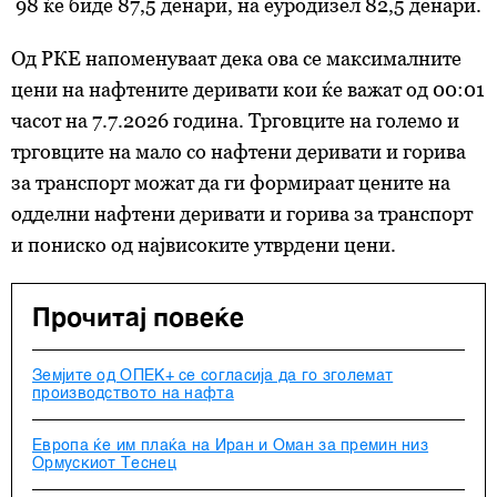
98 ќе биде 87,5 денари, на еуродизел 82,5 денари.
Од РКЕ напоменуваат дека ова се максималните
цени на нафтените деривати кои ќе важат од 00:01
часот на 7.7.2026 година. Трговците на големо и
трговците на мало со нафтени деривати и горива
за транспорт можат да ги формираат цените на
одделни нафтени деривати и горива за транспорт
и пониско од највисоките утврдени цени.
Прочитај повеќе
Земјите од ОПЕК+ се согласија да го зголемат
производството на нафта
Европа ќе им плаќа на Иран и Оман за премин низ
Ормускиот Теснец