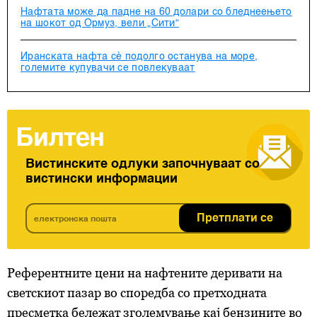
Нафтата може да падне на 60 долари со бледнеењето
на шокот од Ормуз, вели „Сити“
Иранската нафта сѐ подолго останува на море,
големите купувачи се повлекуваат
Билтен
Вистинските одлуки започнуваат со
вистински информации
Претплати се
Референтните цени на нафтените деривати на
светскиот пазар во споредба со претходната
пресметка бележат зголемување кај бензините во