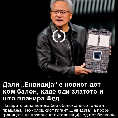
Дали „Енвидија“ е новиот дот-
ком балон, каде оди златото и
што планира Фед
Пазарите оваа недела беа обележани со големи
прашања. Технолошкиот гигант „Енвидија“ ја проби
границата на пазарна капитализација од пет билиони