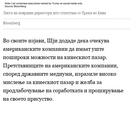
Листа на извршни директори што отпатуваа со Трамп во Кина
Bloomberg
Во своите изјави, Шји додаде дека очекува
американските компании да имаат уште
пошироки можности на кинескиот пазар.
Претставниците на американските компании,
според државните медиуми, изразиле високо
мислење за кинескиот пазар и желба за
продлабочување на соработката и проширување
на своето присуство.