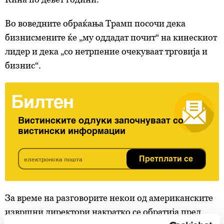
Во воведните обраќања Трамп посочи дека
бизнисмените ќе „му оддадат почит“ на кинескиот
лидер и дека „со нетрпение очекуваат трговија и
бизнис“.
Билтен
Вистинските одлуки започнуваат со
вистински информации
Претплати се
За време на разговорите некои од американските
извршни директори накратко се обратија пред