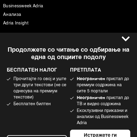
Businessweek Adria
Анализа
Adria Insight
Услови за користење
Следете не
Продолжете со читање со одбирање на
Импресум
Facebook
една од опциите подолу
Политика на приватност
Instagram
Политика за колачиња
Twitter
БЕСПЛАТЕН НАЛОГ
ПРЕТПЛАТА
Маркетинг
Linkedin
Прочитајте го овој и уште
Неограничен
пристап до
Употреба на вештачка интелигенција
Tiktok
три други текстови (не се
премиум содржина на
однесува на премиум
сите 5 портали
текстови)
Неограничен
пристап до
Бесплатен билтен
ТВ и видео содржина
©2022 - 2026 Bloomberg L.P. All Rights Reserved. BLOOMBERG and the
Ексклузивни приказни и
BLOOMBERG logo are registered trademarks and service marks of
Bloomberg Finance L.P. or its subsidiaries, displayed with permission
анализи од Businessweek
Bloomberg Adria is a Mtel Swiss SA Property
Adria
News CMS by Cubes
Истражете ги