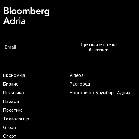
Претплатете се на
билтенот
Економија
Videos
Бизнис
Распоред
Политика
Настани на Блумберг Адрија
Пазари
Престиж
Технологија
Green
Спорт