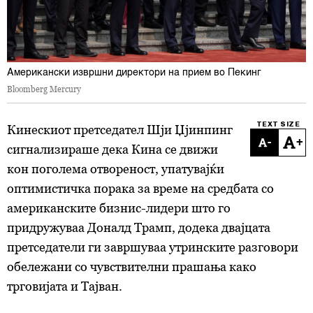
Американски извршни директори на прием во Пекинг
Bloomberg Mercury
TEXT SIZE
Кинескиот претседател Шји Џјинпинг
-
+
сигнализираше дека Кина се движи
кон поголема отвореност, упатувајќи
оптимистичка порака за време на средбата со
американските бизнис-лидери што го
придружуваа Доналд Трамп, додека двајцата
претседатели ги завршуваа утринските разговори
обележани со чувствителни прашања како
трговијата и Тајван.