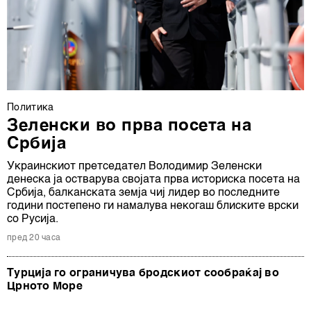
Политика
Зеленски во прва посета на
Србија
Украинскиот претседател Володимир Зеленски
денеска ја остварува својата прва историска посета на
Србија, балканската земја чиј лидер во последните
години постепено ги намалува некогаш блиските врски
со Русија.
пред 20 часа
Турција го ограничува бродскиот сообраќај во
Црното Море