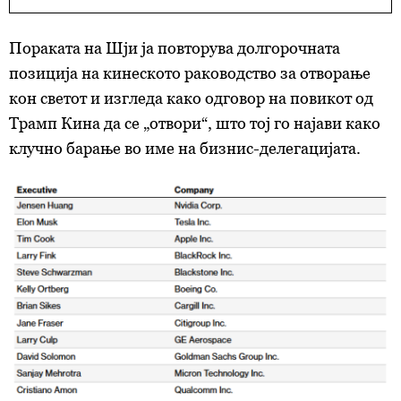
Пораката на Шји ја повторува долгорочната
позиција на кинеското раководство за отворање
кон светот и изгледа како одговор на повикот од
Трамп Кина да се „отвори“, што тој го најави како
клучно барање во име на бизнис-делегацијата.