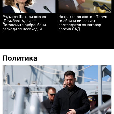
Радмила Шекеринска за
Накратко од светот: Трамп
„Блумберг Адрија“:
го обвини кинескиот
Поголемите одбранбени
претседател за заговор
расходи се неопходни
против САД
Политика