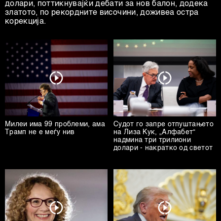
долари, поттикнувајќи дебати за нов балон, додека
златото, по рекордните височини, доживеа остра
корекција.
Милеи има 99 проблеми, ама
Судот го запре отпуштањето
Трамп не е меѓу нив
на Лиза Кук, „Алфабет“
надмина три трилиони
долари - накратко од светот