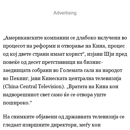
„Американските компании се длабоко вклучени во
процесот на реформи и отворање на Кина, процес
од кој двете страни имаат корист“, изјави Шји пред
повеќе од десет претставници на бизнис-
заедницата собрани во Големата сала на народот
во Пекинг, јави Кинеската централна телевизија
(China Central Television). „Вратата на Кина кон
надворешниот свет само ќе се отвора уште
пошироко.“
На снимките објавени од државната телевизија се
гледаат извршните директори, меѓу кои