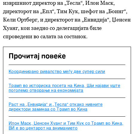
извршниот директор на „Тесла“, Илон Маск,
директорот на „Епл“, Тим Кук, шефот на „Боинг“,
Кели Ортберг, и директорот на „Енвидија“, Џенсен
Хуанг, кои заедно со делегацијата биле
спроведени во салата за состанок.
Прочитај повеќе
Координирано ривалство меѓу две супер сили
Трамп во историска посета на Кина, Шји најави уште
поголемо отворање на економијата
Раст на „Енвидија“ и „Тесла“ откако нивните
директори заминаа со Трамп во Кина
Илон Маск, Џенсен Хуанг и Тим Кук со Трамп во Кина,
ВИ е во центарот на вниманието