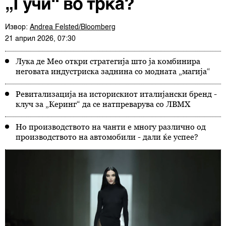
„Гучи“ во трка?
Извор:
Andrea Felsted/Bloomberg
21 април 2026, 07:30
Лука де Мео откри стратегија што ја комбинира
неговата индустриска заднина со модната „магија“
Ревитализација на историскиот италијански бренд -
клуч за „Керинг“ да се натпреварува со ЛВМХ
Но производството на чанти е многу различно од
производството на автомобили - дали ќе успее?