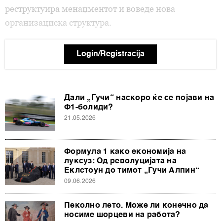
реструктуира менаџментот и воведе нова
организациска структура.
Login/Registracija
Дали „Гучи“ наскоро ќе се појави на
Ф1-болиди?
21.05.2026
Формула 1 како економија на
луксуз: Од револуцијата на
Еклстоун до тимот „Гучи Алпин“
09.06.2026
Пеколно лето. Може ли конечно да
носиме шорцеви на работа?