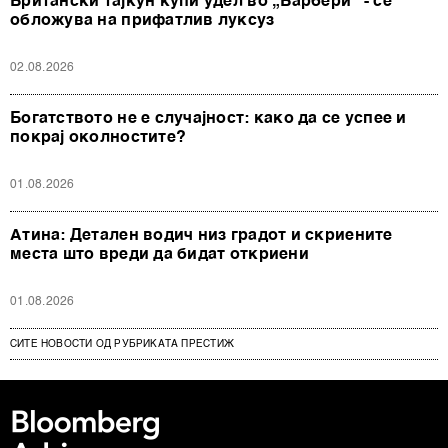
Британски тајкун купи удел во „Барбери“ - се
обложува на прифатлив луксуз
02.08.2026
Богатството не е случајност: како да се успее и
покрај околностите?
01.08.2026
Атина: Детален водич низ градот и скриените
места што вреди да бидат откриени
01.08.2026
СИТЕ НОВОСТИ ОД РУБРИКАТА ПРЕСТИЖ