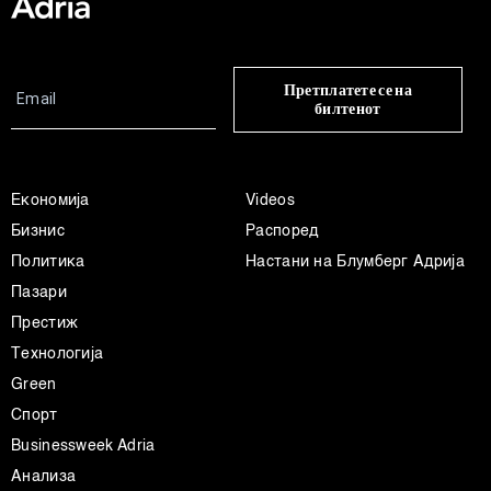
Претплатете се на
билтенот
Економија
Videos
Бизнис
Распоред
Политика
Настани на Блумберг Адрија
Пазари
Престиж
Технологија
Green
Спорт
Businessweek Adria
Анализа