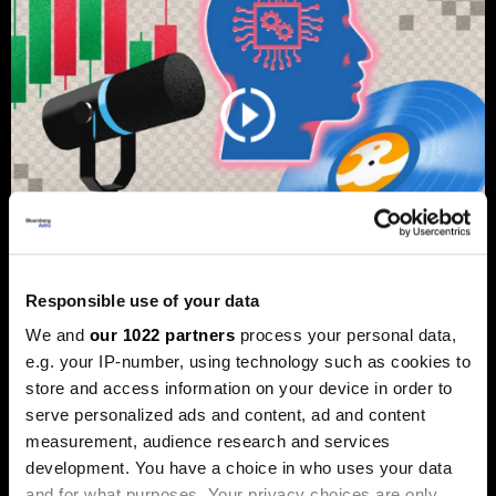
Responsible use of your data
Од Џастин Бибер до Санремо:
We and
our 1022 partners
process your personal data,
Како вашата омилена песна може
e.g. your IP-number, using technology such as cookies to
да стане инвестиција
store and access information on your device in order to
попрофитабилна од
serve personalized ads and content, ad and content
недвижнините
measurement, audience research and services
Во последните неколку години, музичките права
development. You have a choice in who uses your data
станаа сè попопуларна форма на инвестирање.
and for what purposes. Your privacy choices are only