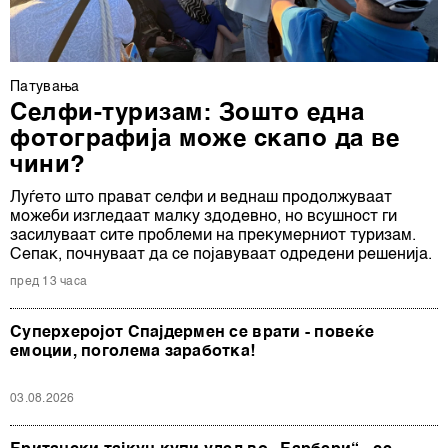
Патувањa
Селфи-туризам: Зошто една
фотографија може скапо да ве
чини?
Луѓето што прават селфи и веднаш продолжуваат
можеби изгледаат малку здодевно, но всушност ги
засилуваат сите проблеми на прекумерниот туризам.
Сепак, почнуваат да се појавуваат одредени решенија.
пред 13 часа
Суперхеројот Спајдермен се врати - повеќе
емоции, поголема заработка!
03.08.2026