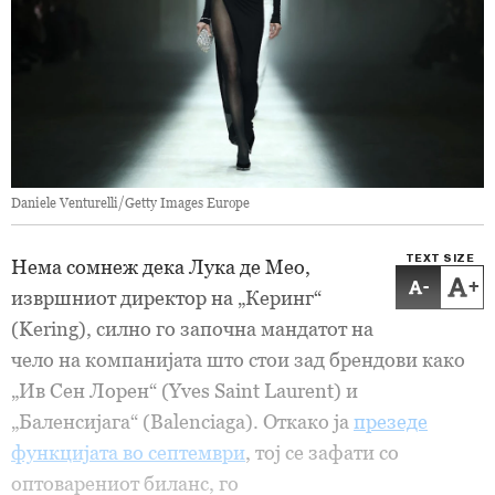
Daniele Venturelli/Getty Images Europe
TEXT SIZE
Нема сомнеж дека Лука де Мео,
-
+
извршниот директор на „Керинг“
(Kering), силно го започна мандатот на
чело на компанијата што стои зад брендови како
„Ив Сен Лорен“ (Yves Saint Laurent) и
„Баленсијага“ (Balenciaga). Откако ја
презеде
функцијата во септември
, тој се зафати со
оптоварениот биланс, го