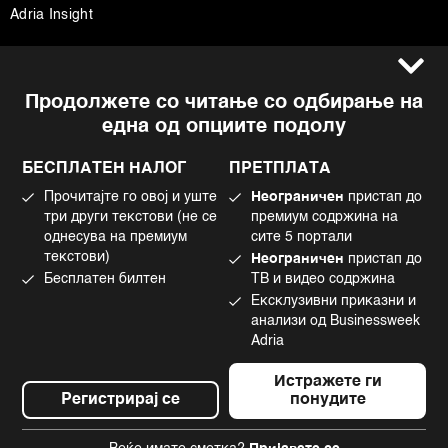
Adria Insight
Услови за користење
Следете не
Продолжете со читање со одбирање на
Импресум
Facebook
една од опциите подолу
Политика на приватност
Instagram
Политика за колачиња
Twitter
БЕСПЛАТЕН НАЛОГ
ПРЕТПЛАТА
Маркетинг
Linkedin
Прочитајте го овој и уште
Неограничен
пристап до
Употреба на вештачка интелигенција
Tiktok
три други текстови (не се
премиум содржина на
однесува на премиум
сите 5 портали
текстови)
Неограничен
пристап до
Бесплатен билтен
ТВ и видео содржина
©2022 - 2026 Bloomberg L.P. All Rights Reserved. BLOOMBERG and the
Ексклузивни приказни и
BLOOMBERG logo are registered trademarks and service marks of
Bloomberg Finance L.P. or its subsidiaries, displayed with permission
анализи од Businessweek
Bloomberg Adria is a Mtel Swiss SA Property
Adria
News CMS by Cubes
Истражете ги
Регистрирај се
понудите