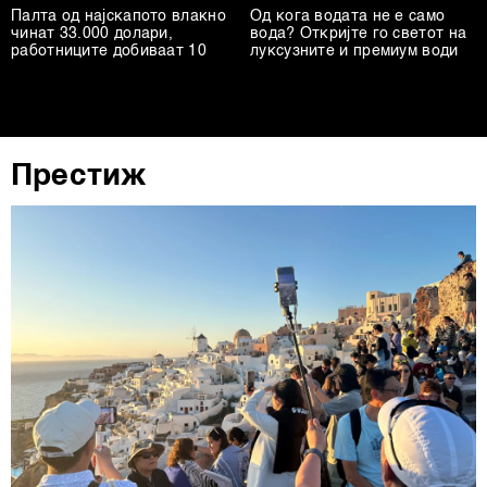
други слични технологии во
Политиката на
Палта од најскапото влакно
Од кога водата не е само
чинат 33.000 долари,
вода? Откријте го светот на
колачиња
. Колачињата во кој било момент можете
работниците добиваат 10
луксузните и премиум води
повторно да ги ажурирате со клик на „Прикажи ги
деталите“. Согласноста можете во кој било момент да
ја повлечете без негативни последици.
Престиж