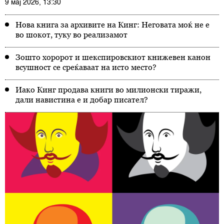
9 мај 2026, 13:30
Нова книга за архивите на Кинг: Неговата моќ не е
во шокот, туку во реализамот
Зошто хоророт и шекспировскиот книжевен канон
всушност се среќаваат на исто место?
Иако Кинг продава книги во милионски тиражи,
дали навистина е и добар писател?