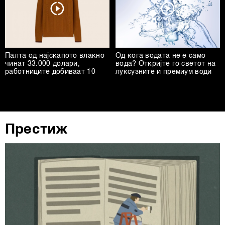
обработуваме како и за вашите права прочитајте во
нашата
Политика на приватност
, а за колачињата и
други слични технологии во
Политиката на
колачиња
. Колачињата во кој било момент можете
повторно да ги ажурирате со клик на „Прикажи ги
Палта од најскапото влакно
Од кога водата не е само
деталите“. Согласноста можете во кој било момент да
чинат 33.000 долари,
вода? Откријте го светот на
работниците добиваат 10
луксузните и премиум води
ја повлечете без негативни последици.
Престиж