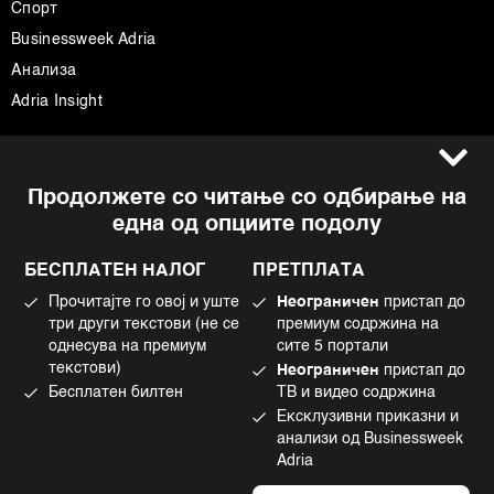
Спорт
Businessweek Adria
Анализа
Adria Insight
Услови за користење
Следете не
Продолжете со читање со одбирање на
Импресум
Facebook
една од опциите подолу
Политика на приватност
Instagram
Политика за колачиња
Twitter
БЕСПЛАТЕН НАЛОГ
ПРЕТПЛАТА
Маркетинг
Linkedin
Прочитајте го овој и уште
Неограничен
пристап до
Употреба на вештачка интелигенција
Tiktok
три други текстови (не се
премиум содржина на
однесува на премиум
сите 5 портали
текстови)
Неограничен
пристап до
Бесплатен билтен
ТВ и видео содржина
©2022 - 2026 Bloomberg L.P. All Rights Reserved. BLOOMBERG and the
Ексклузивни приказни и
BLOOMBERG logo are registered trademarks and service marks of
Bloomberg Finance L.P. or its subsidiaries, displayed with permission
анализи од Businessweek
Bloomberg Adria is a Mtel Swiss SA Property
Adria
News CMS by Cubes