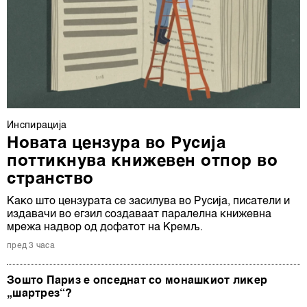
Инспирација
Новата цензура во Русија
поттикнува книжевен отпор во
странство
Како што цензурата се засилува во Русија, писатели и
издавачи во егзил создаваат паралелна книжевна
мрежа надвор од дофатот на Кремљ.
пред 3 часа
Зошто Париз е опседнат со монашкиот ликер
„шартрез“?