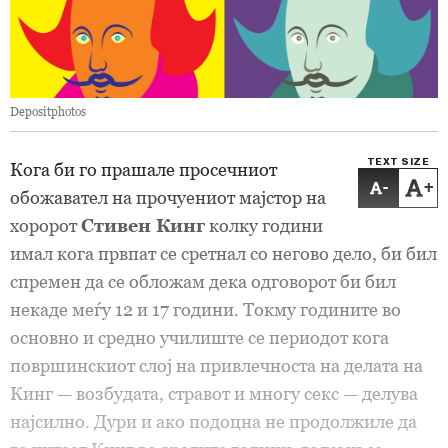
Depositphotos
TEXT SIZE
Кога би го прашале просечниот
-
+
обожавател на прочуениот мајстор на
хоророт
Стивен Кинг
колку години
имал кога првпат се сретнал со негово дело, би бил
спремен да се обложам дека одговорот би бил
некаде меѓу 12 и 17 години. Токму годините во
основно и средно училиште се периодот кога
површинскиот слој на привлечноста на делата на
Кинг — возбудата, стравот и многу секс — делува
најсилно. Дури и ако подоцна не продолжиле да