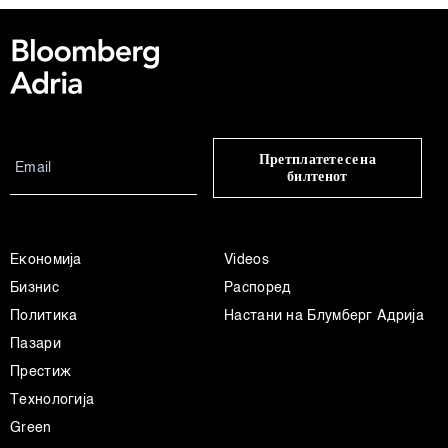
Претплатете се на
билтенот
Економија
Videos
Бизнис
Распоред
Политика
Настани на Блумберг Адрија
Пазари
Престиж
Технологија
Green