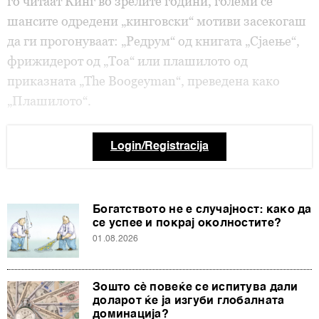
го читаат Кинг во зрелите години, големи се
шансите одредени „кинговски“ мотиви засекогаш
да ги прогонуваат: „Редрум“ од книгата „Сјаење“,
фрижидерот од „Тоa“ или плашилото од
приказната „The Boogeyman“, преведена како
„Плашилото“.
Login/Registracija
Богатството не е случајност: како да
се успее и покрај околностите?
01.08.2026
Зошто сè повеќе се испитува дали
доларот ќе ја изгуби глобалната
доминација?