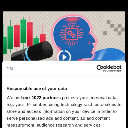
Responsible use of your data
We and
our 1022 partners
process your personal data,
e.g. your IP-number, using technology such as cookies to
Од Џастин Бибер до Санремо:
store and access information on your device in order to
Како вашата омилена песна може
serve personalized ads and content, ad and content
да стане инвестиција
measurement, audience research and services