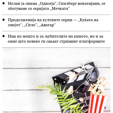
Нолан ја снима „Одисеја“, Спилберг вонземјани, се
збогуваме со серијата „Мечката“
Продолженија на култните серии — „Куќата на
змејот“, „Сило“, „Аватар“
Има по нешто и за љубителите на киното, но и за
оние што повеќе ги сакаат стриминг-платформите