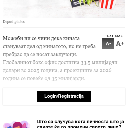
Depositphotos
TEXT SIZE
Можеби ни се чини дека кината
-
+
стануваат дел од минатото, но не треба
пребрзо да се носат заклучоци.
Глобалниот бокс офис достигна 33,5 милијарди
долари во 2025 година, а проекциите за 2026
година се повеќе од 35 милијарди.
Login/Registracija
Што се случува кога личноста што ја
сакате ќе го промени своето лице?