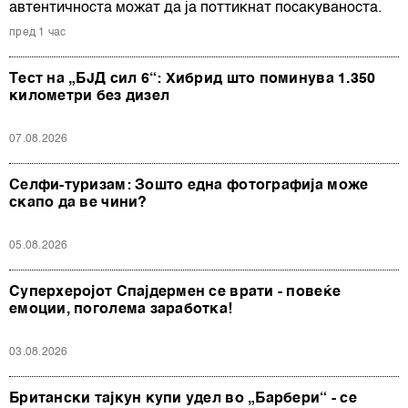
автентичноста можат да ја поттикнат посакуваноста.
пред 1 час
Тест на „БЈД сил 6“: Хибрид што поминува 1.350
километри без дизел
07.08.2026
Селфи-туризам: Зошто една фотографија може
скапо да ве чини?
05.08.2026
Суперхеројот Спајдермен се врати - повеќе
емоции, поголема заработка!
03.08.2026
Британски тајкун купи удел во „Барбери“ - се