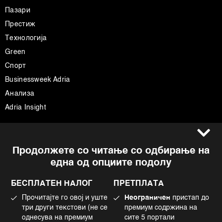
Пазари
Престиж
Технологија
Green
Спорт
Businessweek Adria
Анализа
Adria Insight
Услови за користење
Следете не
Продолжете со читање со одбирање на
Импресум
Facebook
една од опциите подолу
Политика на приватност
Instagram
Политика за колачиња
Twitter
БЕСПЛАТЕН НАЛОГ
ПРЕТПЛАТА
Маркетинг
Linkedin
Прочитајте го овој и уште
Неограничен
пристап до
Употреба на вештачка интелигенција
Tiktok
три други текстови (не се
премиум содржина на
однесува на премиум
сите 5 портали