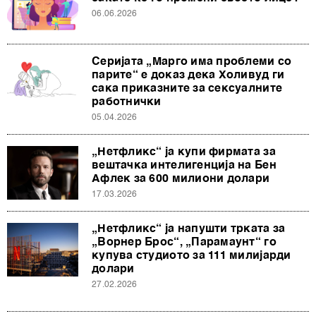
06.06.2026
Серијата „Марго има проблеми со
парите“ е доказ дека Холивуд ги
сака приказните за сексуалните
работнички
05.04.2026
„Нетфликс“ ја купи фирмата за
вештачка интелигенција на Бен
Афлек за 600 милиони долари
17.03.2026
„Нетфликс“ ја напушти трката за
„Ворнер Брос“, „Парамаунт“ го
купува студиото за 111 милијарди
долари
27.02.2026