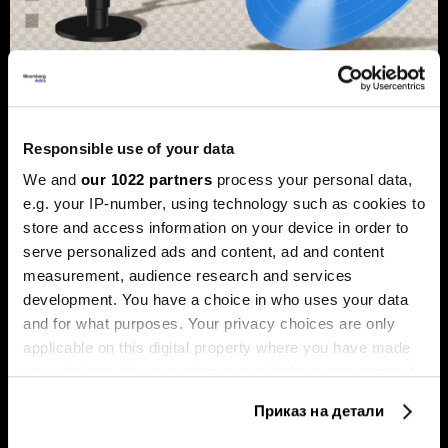
Од Џастин Бибер до Санремо:
Како вашата омилена песна може
да стане инвестиција
Responsible use of your data
попрофитабилна од
We and
our 1022 partners
process your personal data,
недвижнините
e.g. your IP-number, using technology such as cookies to
Во последните неколку години, музичките права
store and access information on your device in order to
станаа сè попопуларна форма на инвестирање.
serve personalized ads and content, ad and content
measurement, audience research and services
development. You have a choice in who uses your data
and for what purposes. Your privacy choices are only
applicable on this digital property where you have made
your choices. You can change or withdraw your consent
any time from the Cookie Declaration or by clicking on
Приказ на детали
the Privacy trigger icon.
Откриваме детали за
Од „Павилјон“ до Дефо: