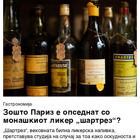
Гастрономија
Зошто Париз е опседнат со
монашкиот ликер „шартрез“?
„Шартрез“, вековната билна ликерска напивка,
претставува студија на случај за тоа како оскудноста и