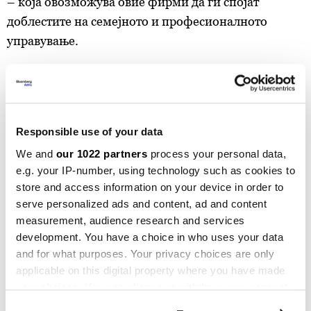
– која овозможува овие фирми да ги спојат
доблестите на семејното и професионалното
управување.
Овие фирми сега ги водат нови генерации
раководители, кои се подобро образовани од
нивните претходници и имаат поголемо искуство
од работа во други компании – и најчесто успеале
Responsible use of your data
да го направат тоа без големи семејни конфликти,
We and
our 1022 partners
process your personal data,
кои порано често ги следеле смените на
e.g. your IP-number, using technology such as cookies to
store and access information on your device in order to
генерации. Компаниите што поминале низ
serve personalized ads and content, ad and content
генерациска транзиција помеѓу 2013 и 2022
measurement, audience research and services
година имале 7,4 отсто поголем раст на приходите,
development. You have a choice in who uses your data
3,5 отсто поголем принос на сопствен капитал и
and for what purposes. Your privacy choices are only
11,5 отсто поголем годишен раст на фиксна актива.
applicable on this digital property where you have made
Околу 8 отсто од нив ги отвориле вратите за
your choices. You can change or withdraw your consent
any time from the Cookie Declaration or by clicking on
надворешен капитал – преку продажба на