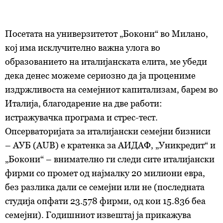
Посетата на универзитетот „Бокони“ во Милано,
кој има исклучително важна улога во
образованието на италијанската елита, ме убеди
дека денес можеме сериозно да ја процениме
издржливоста на семејниот капитализам, барем во
Италија, благодарение на две работи:
истражувачка програма и стрес-тест.
Опсерваторијата за италијански семејни бизниси
– АУБ (AUB) е кратенка за АИДАФ, „Уникредит“ и
„Бокони“ – внимателно ги следи сите италијански
фирми со промет од најмалку 20 милиони евра,
без разлика дали се семејни или не (последната
студија опфати 23.578 фирми, од кои 15.836 беа
семејни). Годишниот извештај ја прикажува