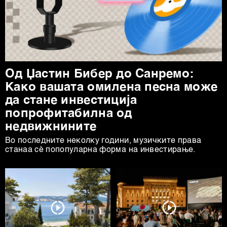
Од Џастин Бибер до Санремо:
Како вашата омилена песна може
да стане инвестиција
попрофитабилна од
недвижнините
Во последните неколку години, музичките права
станаа сè попопуларна форма на инвестирање.