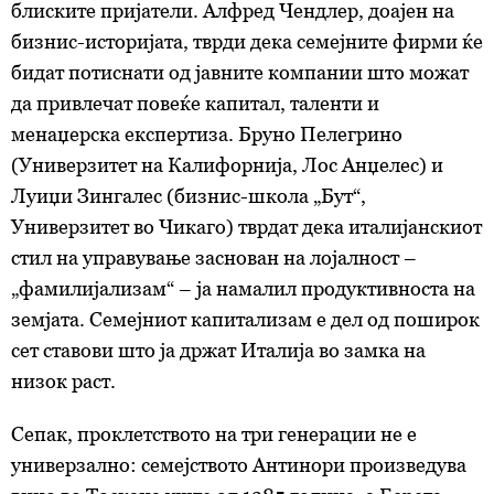
блиските пријатели. Алфред Чендлер, доајен на
бизнис-историјата, тврди дека семејните фирми ќе
бидат потиснати од јавните компании што можат
да привлечат повеќе капитал, таленти и
менаџерска експертиза. Бруно Пелегрино
(Универзитет на Калифорнија, Лос Анџелес) и
Луиџи Зингалес (бизнис-школа „Бут“,
Универзитет во Чикаго) тврдат дека италијанскиот
стил на управување заснован на лојалност –
„фамилијализам“ – ја намалил продуктивноста на
земјата. Семејниот капитализам е дел од поширок
сет ставови што ја држат Италија во замка на
низок раст.
Сепак, проклетството на три генерации не е
универзално: семејството Антинори произведува