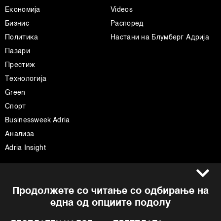
Економија
Videos
Бизнис
Распоред
Политика
Настани на Блумберг Адрија
Пазари
Престиж
Технологија
Green
Спорт
Businessweek Adria
Анализа
Adria Insight
Услови за користење
Следете не
Продолжете со читање со одбирање на
Импресум
Facebook
една од опциите подолу
Политика на приватност
Instagram
Политика за колачиња
Twitter