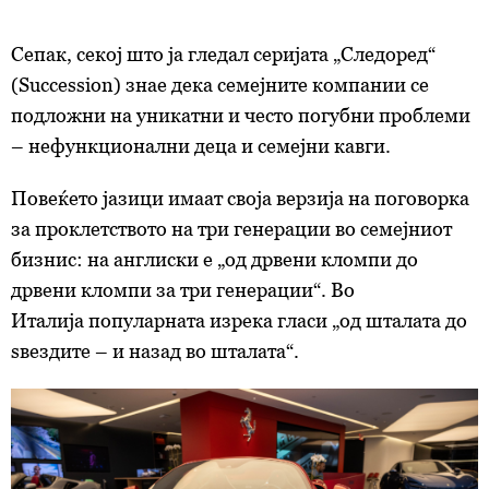
Сепак, секој што ја гледал серијата „Следоред“
(Succession) знае дека семејните компании се
подложни на уникатни и често погубни проблеми
– нефункционални деца и семејни кавги.
Повеќето јазици имаат своја верзија на поговорка
за проклетството на три генерации во семејниот
бизнис: на англиски е „од дрвени кломпи до
дрвени кломпи за три генерации“. Во
Италија популарната изрека гласи „од шталата до
ѕвездите – и назад во шталата“.