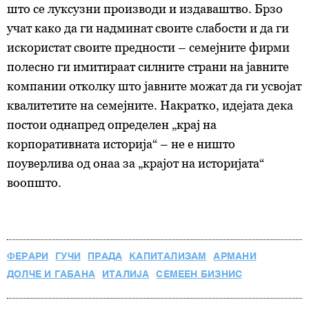
што се луксузни производи и издаваштво. Брзо
учат како да ги надминат своите слабости и да ги
искористат своите предности – семејните фирми
полесно ги имитираат силните страни на јавните
компании отколку што јавните можат да ги усвојат
квалитетите на семејните. Накратко, идејата дека
постои однапред определен „крај на
корпоративната историја“ – не е ништо
поуверлива од онаа за „крајот на историјата“
воопшто.
ФЕРАРИ
ГУЧИ
ПРАДА
КАПИТАЛИЗАМ
АРМАНИ
ДОЛЧЕ И ГАБАНА
ИТАЛИЈА
СЕМЕЕН БИЗНИС