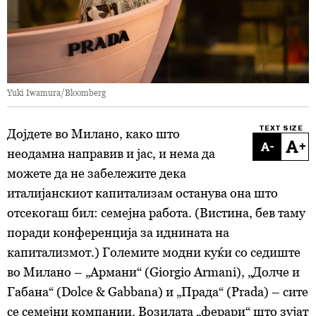
Yuki Iwamura/Bloomberg
TEXT SIZE
Дојдете во Милано, како што
-
+
неодамна направив и јас, и нема да
можете да не забележите дека
италијанскиот капитализам останува она што
отсекогаш бил: семејна работа. (Вистина, бев таму
поради конференција за иднината на
капитализмот.) Големите модни куќи со седиште
во Милано – „Армани“ (Giorgio Armani), „Долче и
Габана“ (Dolce & Gabbana) и „Прада“ (Prada) – сите
се семејни компании.
Возилата
„ферари“ што зујат