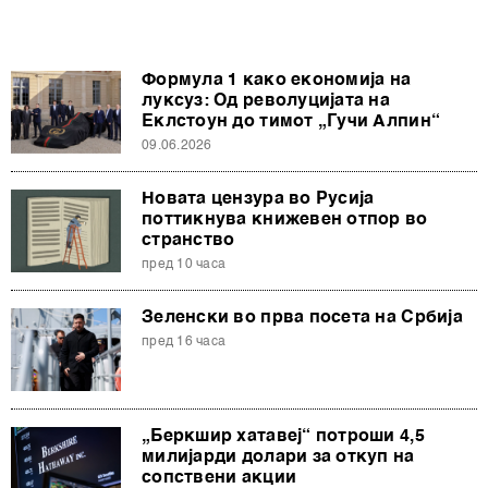
Формула 1 како економија на
луксуз: Од револуцијата на
Еклстоун до тимот „Гучи Алпин“
09.06.2026
Новата цензура во Русија
поттикнува книжевен отпор во
странство
пред 10 часа
Зеленски во прва посета на Србија
пред 16 часа
„Беркшир хатавеј“ потроши 4,5
милијарди долари за откуп на
сопствени акции