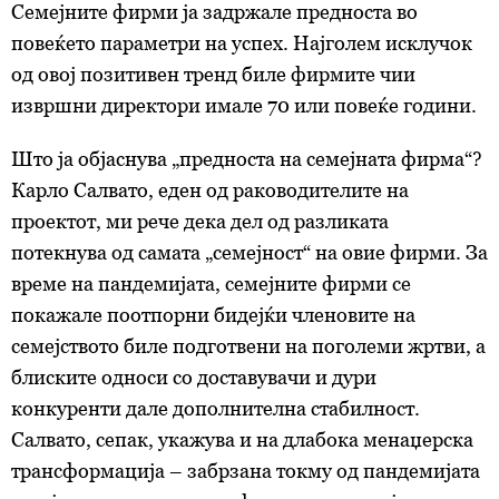
Семејните фирми ја задржале предноста во
повеќето параметри на успех. Најголем исклучок
од овој позитивен тренд биле фирмите чии
извршни директори имале 70 или повеќе години.
Што ја објаснува „предноста на семејната фирма“?
Карло Салвато, еден од раководителите на
проектот, ми рече дека дел од разликата
потекнува од самата „семејност“ на овие фирми. За
време на пандемијата, семејните фирми се
покажале поотпорни бидејќи членовите на
семејството биле подготвени на поголеми жртви, а
блиските односи со доставувачи и дури
конкуренти дале дополнителна стабилност.
Салвато, сепак, укажува и на длабока менаџерска
трансформација – забрзана токму од пандемијата