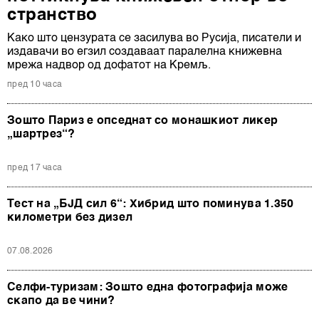
странство
Како што цензурата се засилува во Русија, писатели и
издавачи во егзил создаваат паралелна книжевна
мрежа надвор од дофатот на Кремљ.
пред 10 часа
Зошто Париз е опседнат со монашкиот ликер
„шартрез“?
пред 17 часа
Тест на „БЈД сил 6“: Хибрид што поминува 1.350
километри без дизел
07.08.2026
Селфи-туризам: Зошто една фотографија може
скапо да ве чини?