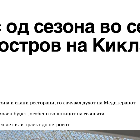
од сезона во с
 остров на Кик
рија и скапи ресторани, го зачувал духот на Медитеранот
иозен буџет, особено во шпицот на сезоната
со лет или траект до островот