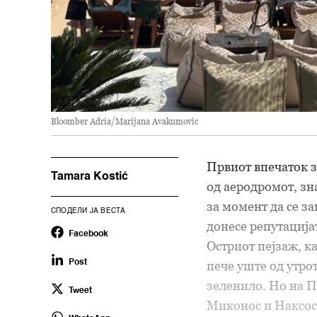
Bloomber Adria/Marijana Avakumovic
Првиот впечаток з
Tamara Kostić
од аеродромот, зн
за момент да се з
СПОДЕЛИ ЈА ВЕСТА
донесе репутација
Facebook
Остриот пејзаж, к
Post
пече уште од утро
зеленило. Но на П
Tweet
Миконос и Наксос,