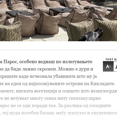
TEXT S
а Парос, особено веднаш по излегувањето
-
ае да биде лажно скромен. Можно е дури и
апрашате каде исчезнала убавината што му ја
та на еден од најпосакуваните острови на Кикладите.
аменот, ниската вегетација и сонцето што немилосрд
то не ветуваат многу сенка ниту спектакуларно
арос не се оди поради тоа. За разлика од соседните
 тој нуди посебен баланс меѓу луксузот и опуштеност