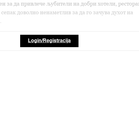
ен за да привлече љубители на добри хотели, рестор
 сепак доволно ненаметлив за да го зачува духот на
.
Login/Registracija