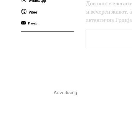
WhatsApp
Доволно е елегант
и вечерен живот, а
Viber
автентична Грција
Имејл