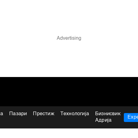
ка
Пазари
Престиж
Технологија
Бизнисвик
Expe
Адрија