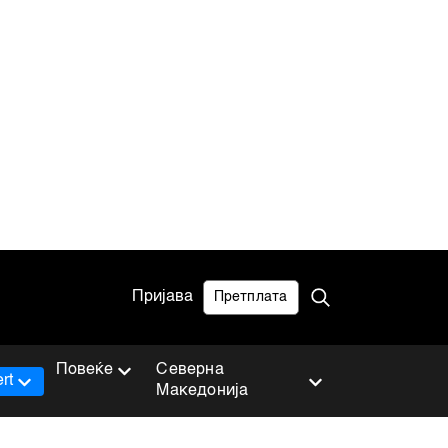
Пријава
Претплата
Повеќе
Северна
rt
Македонија