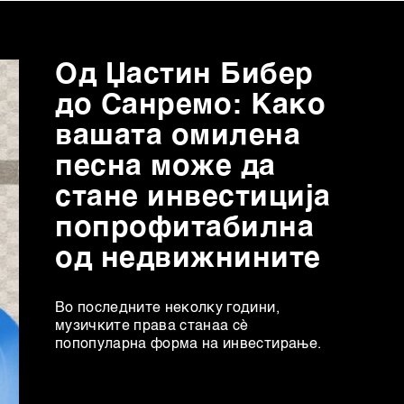
Од Џастин Бибер
до Санремо: Како
вашата омилена
песна може да
стане инвестиција
попрофитабилна
од недвижнините
Во последните неколку години,
музичките права станаа сè
попопуларна форма на инвестирање.