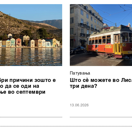
Патувањa
бри причини зошто е
Што сè можете во Лис
о да се оди на
три дена?
ње во септември
13.06.2026