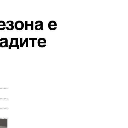
езона е
ладите