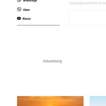
WhatsApp
специјалитети и у
Viber
Имејл