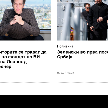
Политика
иторите се тркаат да
Зеленски во прва пос
 во фондот на ВИ-
Србија
 на Леополд
ренер
а
пред 4 часа