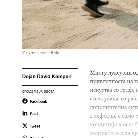
Kongresni center Brdo
Многу луксузни од
Dejan David Kemperl
привлечноста на г
искуства со голф,
СПОДЕЛИ ЈА ВЕСТА
сместување со раз
Facebook
дополнителна акти
Post
Голфот не е само 
кондиција и ослоб
Tweet
контактите и за д