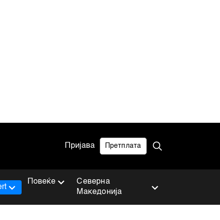
Пријава
Претплата
Повеќе
Северна
rt
Македонија