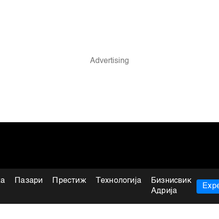
ка
Пазари
Престиж
Технологија
Бизнисвик
Expe
Адрија