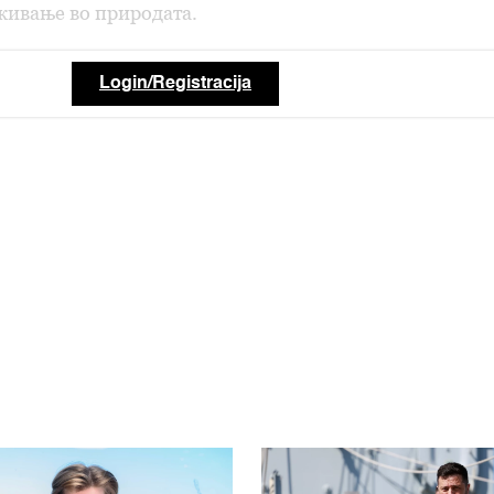
живање во природата.
Login/Registracija