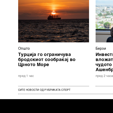
Општо
Берзи
Турција го ограничува
Инвест
бродскиот сообраќај во
вложат
Црното Море
чудото
Ашенб
пред 1 час
пред 2 час
СИТЕ НОВОСТИ ОД РУБРИКАТА СПОРТ