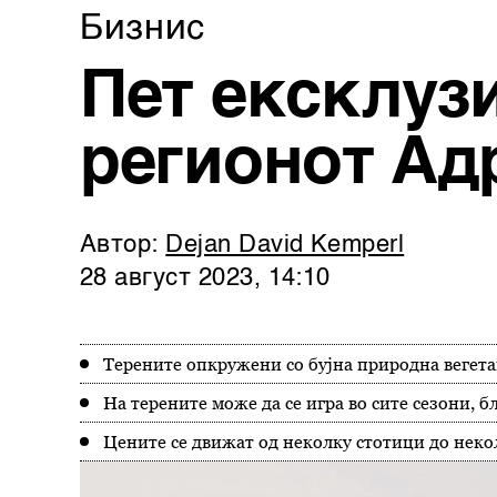
Бизнис
Пет ексклуз
регионот Ад
Автор:
Dejan David Kemperl
28 август 2023, 14:10
Терените опкружени со бујна природна вегетац
На терените може да се игра во сите сезони, 
Цените се движат од неколку стотици до неко