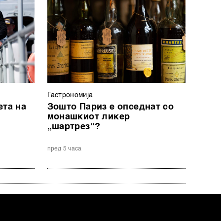
Гастрономија
ета на
Зошто Париз е опседнат со
монашкиот ликер
„шартрез“?
пред 5 часа