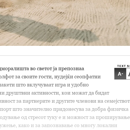
TEXT S
моралишта во светот ја препознаа
-
олфот за своите гости, нудејќи сеопфатни
 пакети што вклучуваат игра и удобно
ни друштвни активности, кои можат да бидат
вност за партнерите и другите членови на семејствот
спорт што значително придонесува за добра физичка
одување од стресот туку е и можност за проширување
ружење, како и за запознавање со многу локални