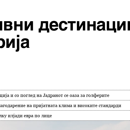
ивни дестинаци
рија
ија и со поглед на Јадранот се оаза за голферите
благодарение на пријатната клима и високите стандарди
лку илјади евра по лице