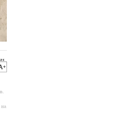
IZE
+
о.
 на