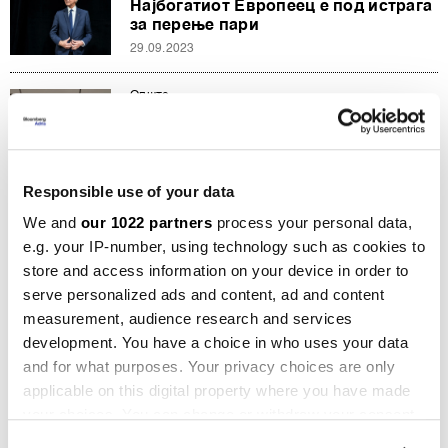
Најбогатиот Европеец е под истрага
за перење пари
29.09.2023
Општо
Тежок случај на перење пари во
Сингапур, запленет имот од 736
милиони долари
17.08.2023
Responsible use of your data
We and
our 1022 partners
process your personal data,
Политика
Манивал: Македонија да ја зајакне
e.g. your IP-number, using technology such as cookies to
борбата против перењето пари и
store and access information on your device in order to
финансирањето тероризам
serve personalized ads and content, ad and content
14.07.2023
measurement, audience research and services
development. You have a choice in who uses your data
Општо
and for what purposes. Your privacy choices are only
Презентирани детали од „Феникс“:
applicable on this digital property where you have made
Голема истрага за проектот „Скопје
2014“
your choices. You can change or withdraw your consent
30.06.2023
any time from the Cookie Declaration or by clicking on