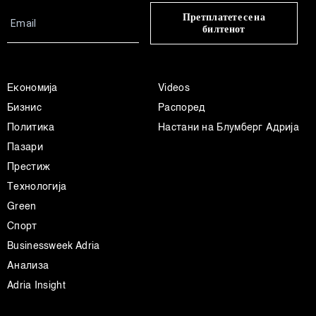
деталите“. Согласноста можете во кој било момент да
Претплатете се на
ја повлечете без негативни последици.
билтенот
Економија
Videos
Бизнис
Распоред
Политика
Настани на Блумберг Адрија
Пазари
Престиж
Технологија
Green
Спорт
Businessweek Adria
Анализа
Adria Insight