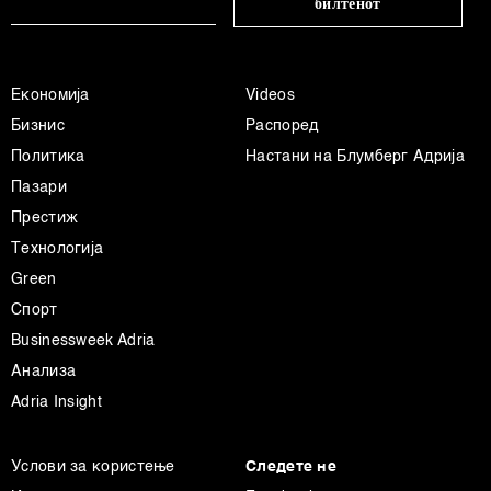
билтенот
ја повлечете без негативни последици.
Економија
Videos
Бизнис
Распоред
Политика
Настани на Блумберг Адрија
Пазари
Престиж
Технологија
Green
Спорт
Businessweek Adria
Анализа
Adria Insight
Услови за користење
Следете не