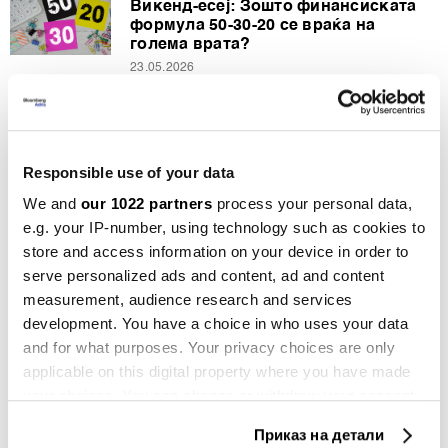
Викенд-есеј: Зошто финансиската
формула 50-30-20 се враќа на
голема врата?
23.05.2026
Инспирација
Мојата борба со менопаузата почна
во салата за бокс
Responsible use of your data
26.04.2026
We and
our 1022 partners
process your personal data,
Инспирација
e.g. your IP-number, using technology such as cookies to
Новиот светски поредок ќе биде
store and access information on your device in order to
поопасен, но и поврзан како
serve personalized ads and content, ad and content
никогаш досега
measurement, audience research and services
19.04.2026
development. You have a choice in who uses your data
and for what purposes. Your privacy choices are only
Инспирација
applicable on this digital property where you have made
Седум совети од Хабсбурговците за
турбулентни времиња
your choices. You can change or withdraw your consent
11.04.2026
any time from the Cookie Declaration or by clicking on
Приказ на детали
the Privacy trigger icon.