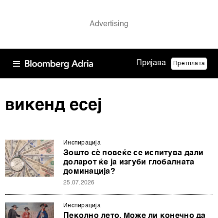
Пријава
Претплата
викенд есеј
Инспирација
Зошто сè повеќе се испитува дали
доларот ќе ја изгуби глобалната
доминација?
25.07.2026
Инспирација
Пеколно лето. Може ли конечно да