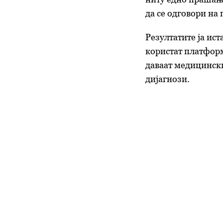
да се одговори на 
Резултатите ја ист
користат платформ
даваат медицински
дијагнози.