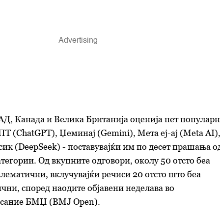
АД, Канада и Велика Британија оценија пет популар
Т (ChatGPT), Џеминај (Gemini), Мета еј-ај (Meta AI)
сик (DeepSeek) - поставувајќи им по десет прашања о
атегории. Од вкупните одговори, околу 50 отсто беа
лематични, вклучувајќи речиси 20 отсто што беа
ни, според наодите објавени неделава во
сание БМЏ (BMJ Open).