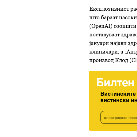
Експлозивниот рас
што бараат насоки 
(OpenAI) соопшти 
поставуваат здра
јануари најави зд
клиничари, а „Ант
производ Клод (Cl
Билтен
Вистинските
вистински и