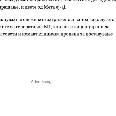
прашање, и двете од Мета еј-ај.
акнуваат зголемената загриженост за тоа како луѓето 
ите за генеративна ВИ, кои не се лиценцирани да
 совети и немаат клиничка процена за поставување