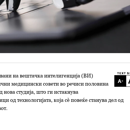
TEXT S
вани на вештачка интелигенција (ВИ)
-
ични медицински совети во речиси половина
д нова студија, што ги истакнува
ци од технологијата, која сè повеќе станува дел од
от.