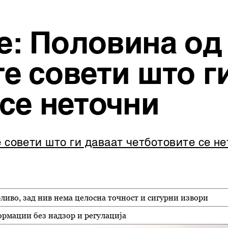
: Половина од
е совети што г
се неточни
совети што ги даваат четботовите се н
ливо, зад нив нема целосна точност и сигурни извори
ормации без надзор и регулација