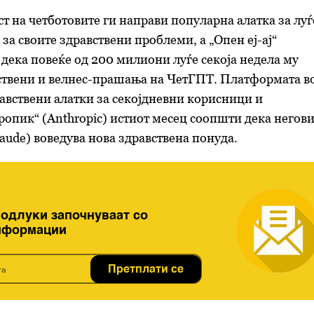
т на четботовите ги направи популарна алатка за луѓ
за своите здравствени проблеми, а „Опен еј-ај“
дека повеќе од 200 милиони луѓе секоја недела му
вствени и велнес-прашања на ЧетГПТ. Платформата в
равствени алатки за секојдневни корисници и
ропик“ (Anthropic) истиот месец соопшти дека негов
aude) воведува нова здравствена понуда.
 одлуки започнуваат со
нформации
Претплати се