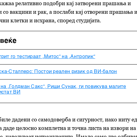
кажаа релативно подобри кај затворени прашања и
со вакцини и рак, а послаби кај отворени прашања и
чни клетки и исхрана, според студијата.
овеќе
рит го тестираат „Митос“ на „Антропик“
ка-Сталперс: Постои реален ризик од ВИ-балон
на „Голдман Сакс“, Риши Сунак, ги повикува малите
истат ВИ
биле дадени со самодоверба и сигурност, иако ниту е
да даде целосно комплетна и точна листа на извори на
, наведуваат истражувачите. Имало само две одбив