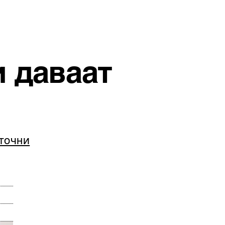
и даваат
еточни