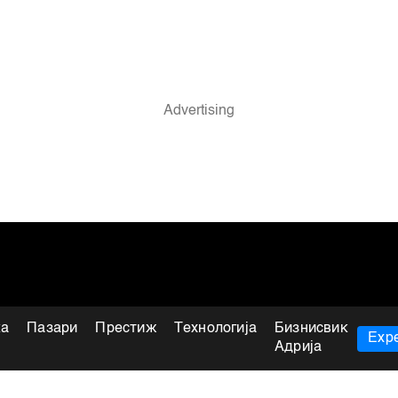
ка
Пазари
Престиж
Технологија
Бизнисвик
Expe
Адрија